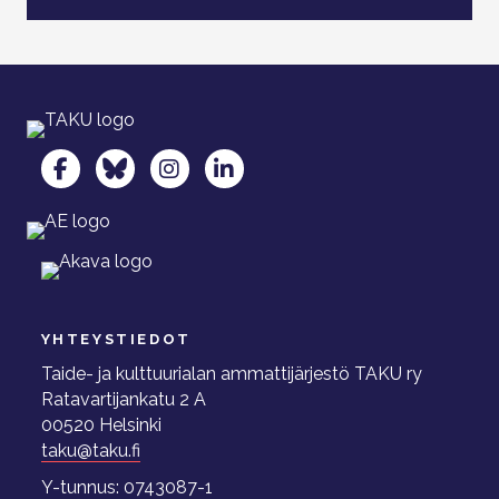
TAKU Facebookissa
TAKU Twitterissä
TAKU Instagramissa
TAKU LinkedInissä
YHTEYSTIEDOT
Taide- ja kulttuurialan ammattijärjestö TAKU ry
Ratavartijankatu 2 A
00520 Helsinki
taku@taku.fi
Y-tunnus: 0743087-1