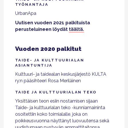
TYÖNANTAJA
UrbanApa
Uutisen vuoden 2021 palkituista
perusteluineen löydät
täältä.
Vuoden 2020 palkitut
TAIDE- JA KULTTUURIALAN
ASIANTUNTIJA
Kulttuuri- ja taidealan keskusjärjestö KULTA
ry:n pääsihteeri Rosa Meriläinen
TAIDE JA KULTTUURIALAN TEKO
Yksittäisen teon esiin nostamisen sijaan
Taide- ja kulttuurialan teko -kunniamaininta
osoitettiin koko toimialalle, joka on
poikkeusvuonna näyttänyt luovuutensa sekä
uudistumaan pystyvän ammattitaitonsa.