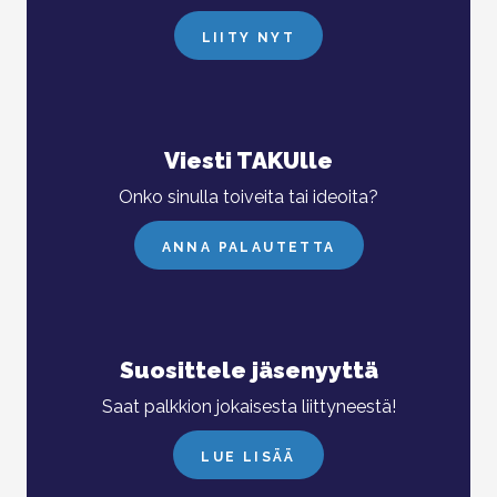
LIITY NYT
Viesti TAKUlle
Onko sinulla toiveita tai ideoita?
ANNA PALAUTETTA
Suosittele jäsenyyttä
Saat palkkion jokaisesta liittyneestä!
LUE LISÄÄ