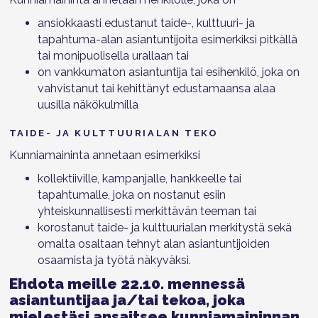
ansiokkaasti edustanut taide-, kulttuuri- ja
tapahtuma-alan asiantuntijoita esimerkiksi pitkällä
tai monipuolisella urallaan tai
on vankkumaton asiantuntija tai esihenkilö, joka on
vahvistanut tai kehittänyt edustamaansa alaa
uusilla näkökulmilla
TAIDE- JA KULTTUURIALAN TEKO
Kunniamaininta annetaan esimerkiksi
kollektiiville, kampanjalle, hankkeelle tai
tapahtumalle, joka on nostanut esiin
yhteiskunnallisesti merkittävän teeman tai
korostanut taide- ja kulttuurialan merkitystä sekä
omalta osaltaan tehnyt alan asiantuntijoiden
osaamista ja työtä näkyväksi.
Ehdota meille 22.10. mennessä
asiantuntijaa ja/tai tekoa, joka
mielestäsi ansaitsee kunniamaininnan.