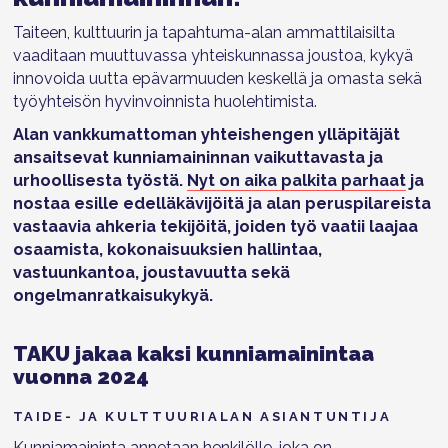
Taiteen, kulttuurin ja tapahtuma-alan ammattilaisilta
vaaditaan muuttuvassa yhteiskunnassa joustoa, kykyä
innovoida uutta epävarmuuden keskellä ja omasta sekä
työyhteisön hyvinvoinnista huolehtimista.
Alan vankkumattoman yhteishengen ylläpitäjät
ansaitsevat kunniamaininnan vaikuttavasta ja
urhoollisesta työstä.
Nyt on aika palkita parhaat
ja
nostaa esille edelläkävijöitä ja alan peruspilareista
vastaavia ahkeria tekijöitä, joiden työ vaatii laajaa
osaamista, kokonaisuuksien hallintaa,
vastuunkantoa, joustavuutta sekä
ongelmanratkaisukykyä.
TAKU jakaa kaksi kunniamainintaa
vuonna 2024
TAIDE- JA KULTTUURIALAN ASIANTUNTIJA
Kunniamaininta annetaan henkilölle, joka on