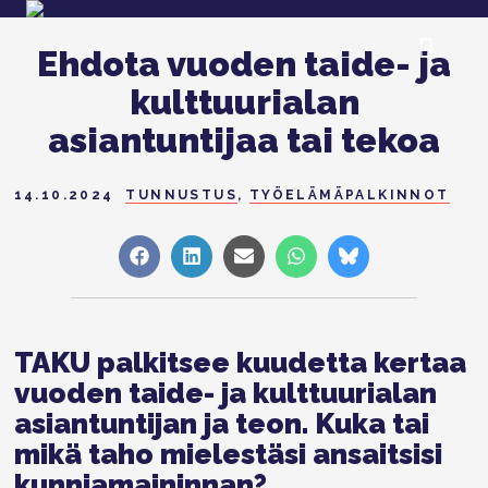
Ehdota vuoden taide- ja
kulttuurialan
asiantuntijaa tai tekoa
14.10.2024
TUNNUSTUS
,
TYÖELÄMÄPALKINNOT
Share
Share
Share
Share
Share
on
on
on
on
on
Facebook
LinkedIn
Sähköposti
WhatsApp
Bluesky
TAKU palkitsee kuudetta kertaa
vuoden taide- ja kulttuurialan
asiantuntijan ja teon. Kuka tai
mikä taho mielestäsi ansaitsisi
kunniamaininnan?