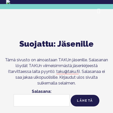
Suojattu: Jäsenille
Tämä sivusto on ainoastaan TAKUn jäsenille. Salasanan
löydät TAKUn viimeisimmästä jäsenkirjeestä
(tarvittaessa laita pyyntö:
taku@taku.fi
). Salasanaa ei
saa jakaa ulkopuolisille. Kirjaudut ulos sivulta
sulkemalla selaimen.
Salasana: