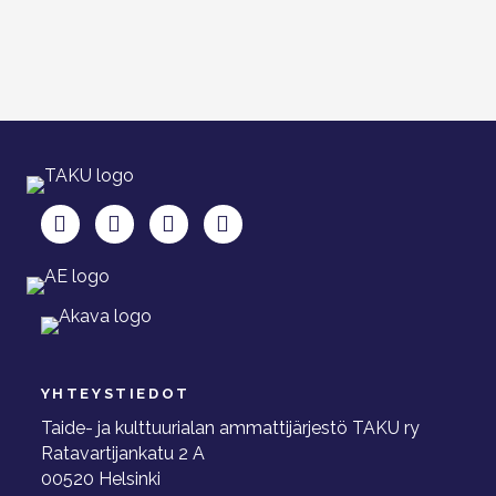
TAKU Facebookissa
TAKU Twitterissä
TAKU Instagramissa
TAKU LinkedInissä
YHTEYSTIEDOT
Taide- ja kulttuurialan ammattijärjestö TAKU ry
Ratavartijankatu 2 A
00520 Helsinki