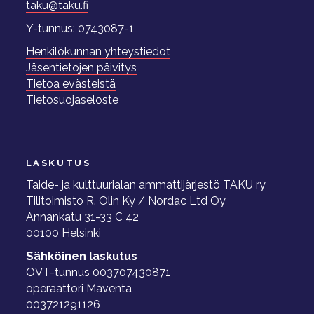
taku@taku.fi
Y-tunnus: 0743087-1
Henkilökunnan yhteystiedot
Jäsentietojen päivitys
Tietoa evästeistä
Tietosuojaseloste
LASKUTUS
Taide- ja kulttuurialan ammattijärjestö TAKU ry
Tilitoimisto R. Olin Ky / Nordac Ltd Oy
Annankatu 31-33 C 42
00100 Helsinki
Sähköinen laskutus
OVT-tunnus 003707430871
operaattori Maventa
003721291126