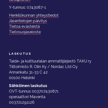
Y-tunnus: 0743087-1
Henkilökunnan yhteystiedot
Jäsentietojen päivitys
Tietoa evästeistä
Tietosuojaseloste
LASKUTUS
Taide- ja kulttuurialan ammattijärjestö TAKU ry
Tilitoimisto R. Olin Ky / Nordac Ltd Oy
Annankatu 31-33 C 42
00100 Helsinki
Sähköinen laskutus
OVT-tunnus 003707430871
operaattori Maventa
003721291126