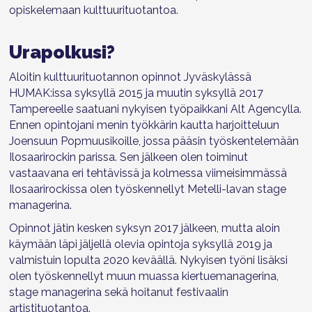
opiskelemaan kulttuurituotantoa.
Urapolkusi?
Aloitin kulttuurituotannon opinnot Jyväskylässä
HUMAK:issa syksyllä 2015 ja muutin syksyllä 2017
Tampereelle saatuani nykyisen työpaikkani Alt Agencylla.
Ennen opintojani menin työkkärin kautta harjoitteluun
Joensuun Popmuusikoille, jossa pääsin työskentelemään
Ilosaarirockin parissa. Sen jälkeen olen toiminut
vastaavana eri tehtävissä ja kolmessa viimeisimmässä
Ilosaarirockissa olen työskennellyt Metelli-lavan stage
managerina.
Opinnot jätin kesken syksyn 2017 jälkeen, mutta aloin
käymään läpi jäljellä olevia opintoja syksyllä 2019 ja
valmistuin lopulta 2020 keväällä. Nykyisen työni lisäksi
olen työskennellyt muun muassa kiertuemanagerina,
stage managerina sekä hoitanut festivaalin
artistituotantoa.