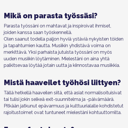
Mikä on parasta työssäsi?
Parasta työssäni on mahtavat ja inspiroivat ihmiset,
joiden kanssa saan työskennellä.
Olen saanut todella paljon hyviä ystäviä nykyisten töiden
ja tapahtumien kautta. Musiikin yhdistävä voima on
merkittävä. Yksi parhaista jutuista työssäni on myös
uuden musiikin löytäminen. Mielestäni on aina yhtä
palkitsevaa löytää jotain uutta ja kiinnostavaa musiikkia.
Mistä haaveilet työhösi liittyen?
Tällä hetkellä haaveilen siitä, että asiat normalisoituisivat
tai tulisi jokin selkeä exit-suunnitelma ja -päivämäärä.
Pitkään jatkunut epävarmuus ja kulttuurialalle kohdistetut
rajoitustoimet ovat tuntuneet mielestäni kohtuuttomilta.