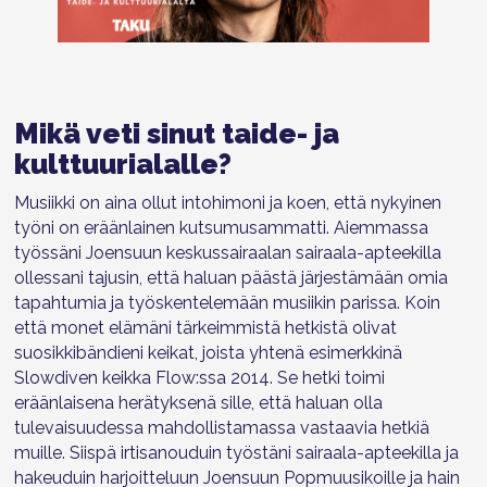
Mikä veti sinut taide- ja
kulttuurialalle?
Musiikki on aina ollut intohimoni ja koen, että nykyinen
työni on eräänlainen kutsumusammatti. Aiemmassa
työssäni Joensuun keskussairaalan sairaala-apteekilla
ollessani tajusin, että haluan päästä järjestämään omia
tapahtumia ja työskentelemään musiikin parissa. Koin
että monet elämäni tärkeimmistä hetkistä olivat
suosikkibändieni keikat, joista yhtenä esimerkkinä
Slowdiven keikka Flow:ssa 2014. Se hetki toimi
eräänlaisena herätyksenä sille, että haluan olla
tulevaisuudessa mahdollistamassa vastaavia hetkiä
muille. Siispä irtisanouduin työstäni sairaala-apteekilla ja
hakeuduin harjoitteluun Joensuun Popmuusikoille ja hain