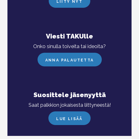
LIITY NYT
Viesti TAKUlle
Onko sinulla toiveita tai ideoita?
ANNA PALAUTETTA
Suosittele jäsenyyttä
Saat palkkion jokaisesta liittyneestä!
LUE LISÄÄ