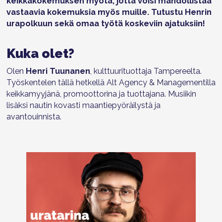
keikkakokemuksen myötä, jotta voisi mahdollistaa
vastaavia kokemuksia myös muille.
Tutustu Henrin
urapolkuun sekä omaa työtä koskeviin ajatuksiin!
Kuka olet?
Olen
Henri Tuunanen
, kulttuurituottaja Tampereelta.
Työskentelen tällä hetkellä Alt Agency & Managementilla
keikkamyyjänä, promoottorina ja tuottajana. Musiikin
lisäksi nautin kovasti maantiepyöräilystä ja
avantouinnista.