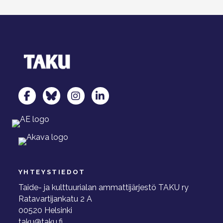
TAKU Facebookissa
TAKU Twitterissä
TAKU Instagramissa
TAKU LinkedInissä
YHTEYSTIEDOT
Taide- ja kulttuurialan ammattijärjestö TAKU ry
Ratavartijankatu 2 A
00520 Helsinki
taku@taku.fi