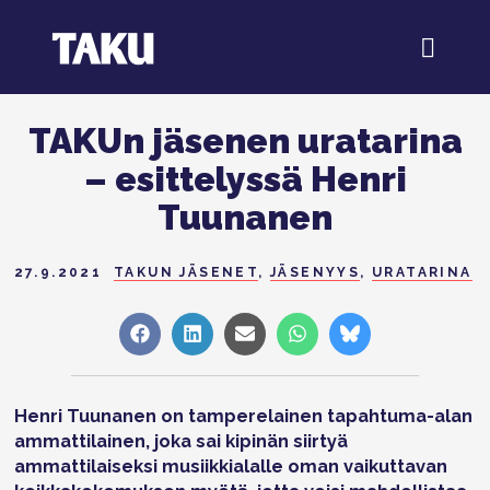
TAKUn jäsenen uratarina
– esittelyssä Henri
Tuunanen
27.9.2021
TAKUN JÄSENET
,
JÄSENYYS
,
URATARINA
Share
Share
Share
Share
Share
on
on
on
on
on
Facebook
LinkedIn
Sähköposti
WhatsApp
Bluesky
Henri Tuunanen on tamperelainen tapahtuma-alan
ammattilainen, joka sai kipinän siirtyä
ammattilaiseksi musiikkialalle oman vaikuttavan