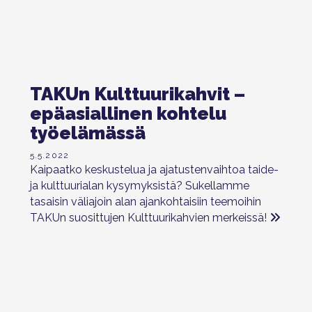
TAKUn Kulttuurikahvit –
epäasiallinen kohtelu
työelämässä
5.5.2022
Kaipaatko keskustelua ja ajatustenvaihtoa taide-
ja kulttuurialan kysymyksistä? Sukellamme
tasaisin väliajoin alan ajankohtaisiin teemoihin
TAKUn suosittujen Kulttuurikahvien merkeissä!