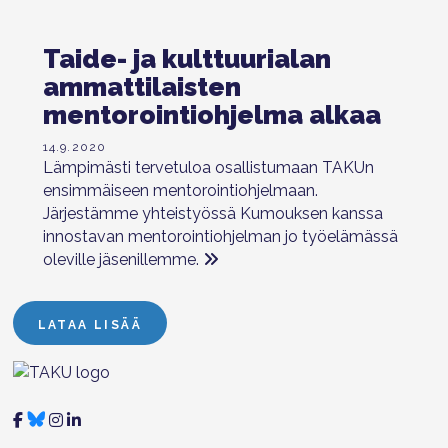
Taide- ja kulttuurialan
ammattilaisten
mentorointiohjelma alkaa
14.9.2020
Lämpimästi tervetuloa osallistumaan TAKUn
ensimmäiseen mentorointiohjelmaan.
Järjestämme yhteistyössä Kumouksen kanssa
innostavan mentorointiohjelman jo työelämässä
oleville jäsenillemme.
LATAA LISÄÄ
TAKU Facebookissa
TAKU Twitterissä
TAKU Instagramissa
TAKU LinkedInissä