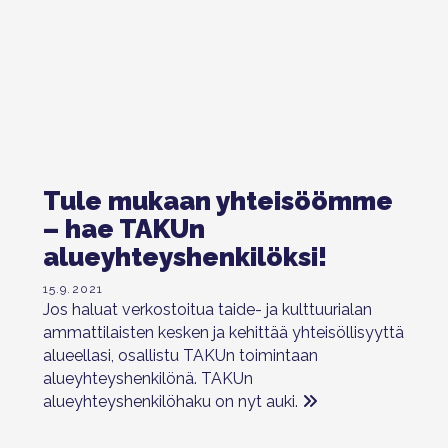
Tule mukaan yhteisöömme
– hae TAKUn
alueyhteyshenkilöksi!
15.9.2021
Jos haluat verkostoitua taide- ja kulttuurialan
ammattilaisten kesken ja kehittää yhteisöllisyyttä
alueellasi, osallistu TAKUn toimintaan
alueyhteyshenkilönä. TAKUn
alueyhteyshenkilöhaku on nyt auki.