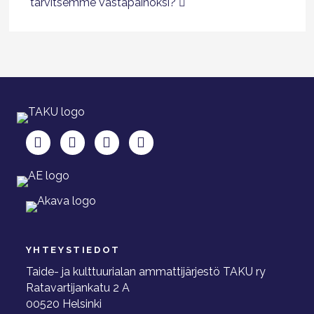
tarvitsemme vastapainoksi?
TAKU Facebookissa
TAKU Twitterissä
TAKU Instagramissa
TAKU LinkedInissä
YHTEYSTIEDOT
Taide- ja kulttuurialan ammattijärjestö TAKU ry
Ratavartijankatu 2 A
00520 Helsinki