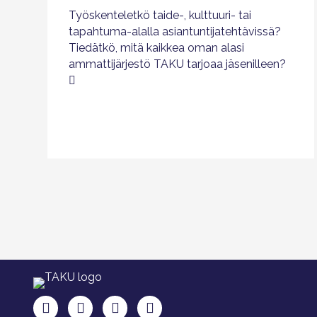
Työskenteletkö taide-, kulttuuri- tai
tapahtuma-alalla asiantuntijatehtävissä?
Tiedätkö, mitä kaikkea oman alasi
ammattijärjestö TAKU tarjoaa jäsenilleen?
TAKU Facebookissa
TAKU Twitterissä
TAKU Instagramissa
TAKU LinkedInissä