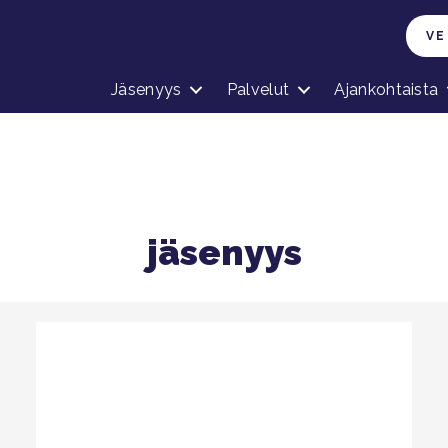
VE
Jäsenyys
Palvelut
Ajankohtaista
jäsenyys