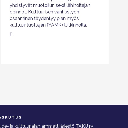
yhdistyvät muotoilun sekä lähihoitajan
opinnot. Kulttuurisen vanhustyön
osaaminen täydentyy pian myös
kulttuurituottajan (YAMK) tutkinnolla.
ASKUTUS
ide- ja kulttuurialan ammattijärjestö TAKU ry