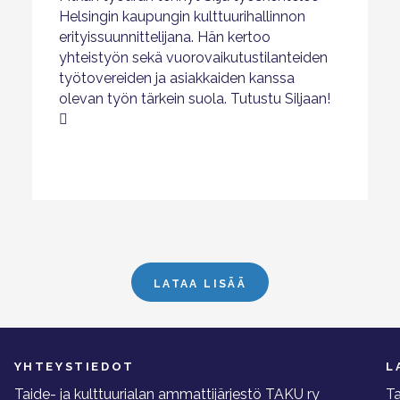
Helsingin kaupungin kulttuurihallinnon
erityissuunnittelijana. Hän kertoo
yhteistyön sekä vuorovaikutustilanteiden
työtovereiden ja asiakkaiden kanssa
olevan työn tärkein suola. Tutustu Siljaan!
LATAA LISÄÄ
YHTEYSTIEDOT
L
Taide- ja kulttuurialan ammattijärjestö TAKU ry
Ta