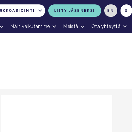
RKKOASIOINTI
LIITY JÄSENEKSI
EN
Näin vaikutamme
Meistä
Ota yhteyttä