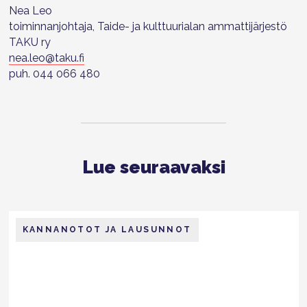
Nea Leo
toiminnanjohtaja, Taide- ja kulttuurialan ammattijärjestö
TAKU ry
nea.leo@taku.fi
puh. 044 066 480
Lue seuraavaksi
KANNANOTOT JA LAUSUNNOT