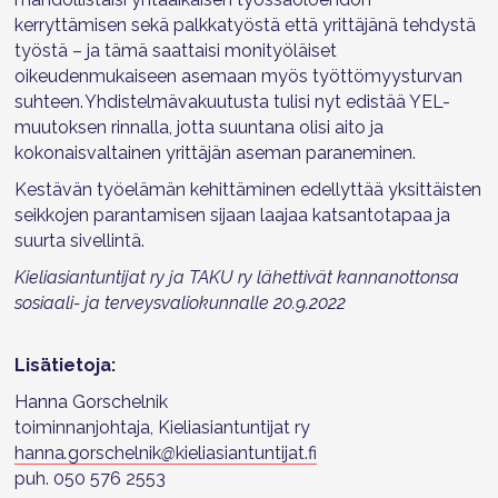
kerryttämisen sekä palkkatyöstä että yrittäjänä tehdystä
työstä – ja tämä saattaisi monityöläiset
oikeudenmukaiseen asemaan myös työttömyysturvan
suhteen. Yhdistelmävakuutusta tulisi nyt edistää YEL-
muutoksen rinnalla, jotta suuntana olisi aito ja
kokonaisvaltainen yrittäjän aseman paraneminen.
Kestävän työelämän kehittäminen edellyttää
yksittäis
ten
seikkojen parantamisen
sijaan
laajaa katsantotapaa ja
suur
ta
sivellintä
.
Kieliasiantuntijat ry ja TAKU ry lähettivät kannanottonsa
sosiaali- ja terveysvaliokunnalle 20.9.2022
Lisätietoja:
Hanna Gorschelnik
toiminnanjohtaja, Kieliasiantuntijat ry
hanna
.
gorschelnik
@
kieliasiantuntijat.fi
puh. 050 576 2553