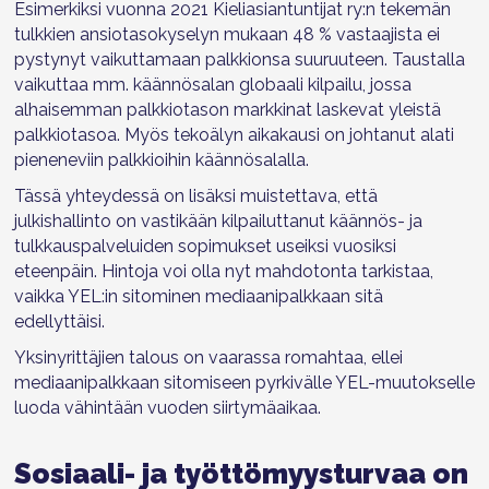
Esimerkiksi vuonna 2021 Kieliasiantuntijat ry:n tekemän
tulkkien ansiotasokyselyn mukaan 48 % vastaajista ei
pystynyt vaikuttamaan palkkionsa suuruuteen. Taustalla
vaikuttaa mm. käännösalan globaali kilpailu, jossa
alhaisemman palkkiotason markkinat laskevat yleistä
palkkiotasoa. Myös tekoälyn aikakausi on johtanut alati
pieneneviin palkkioihin käännösalalla.
Tässä yhteydessä on lisäksi muistettava, että
julkishallinto on vastikään kilpailuttanut käännös- ja
tulkkauspalveluiden sopimukset useiksi vuosiksi
eteenpäin. Hintoja voi olla nyt mahdotonta tarkistaa,
vaikka YEL:in sitominen mediaanipalkkaan sitä
edellyttäisi.
Yksinyrittäjien talous on vaarassa romahtaa, ellei
mediaanipalkkaan sitomiseen pyrkivälle YEL-muutokselle
luoda vähintään vuoden siirtymäaikaa.
Sosiaali- ja työttömyysturvaa on