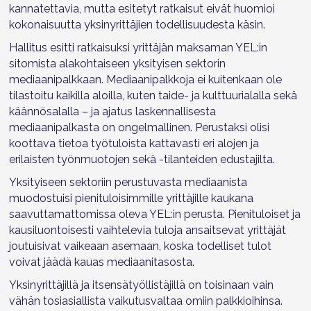
kannatettavia, mutta esitetyt ratkaisut eivät huomioi
kokonaisuutta yksinyrittäjien todellisuudesta käsin.
Hallitus esitti ratkaisuksi yrittäjän maksaman YEL:in
sitomista alakohtaiseen yksityisen sektorin
mediaanipalkkaan. Mediaanipalkkoja ei kuitenkaan ole
tilastoitu kaikilla aloilla, kuten taide- ja kulttuurialalla sekä
käännösalalla – ja ajatus laskennallisesta
mediaanipalkasta on ongelmallinen. Perustaksi olisi
koottava tietoa työtuloista kattavasti eri alojen ja
erilaisten työnmuotojen sekä -tilanteiden edustajilta.
Yksityiseen sektoriin perustuvasta mediaanista
muodostuisi pienituloisimmille yrittäjille kaukana
saavuttamattomissa oleva YEL:in perusta. Pienituloiset ja
kausiluontoisesti vaihtelevia tuloja ansaitsevat yrittäjät
joutuisivat vaikeaan asemaan, koska todelliset tulot
voivat jäädä kauas mediaanitasosta.
Yksinyrittäjillä ja itsensätyöllistäjillä on toisinaan vain
vähän tosiasiallista vaikutusvaltaa omiin palkkioihinsa.