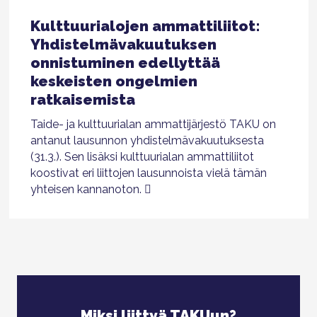
Kulttuurialojen ammattiliitot:
Yhdistelmävakuutuksen
onnistuminen edellyttää
keskeisten ongelmien
ratkaisemista
Taide- ja kulttuurialan ammattijärjestö TAKU on
antanut lausunnon yhdistelmävakuutuksesta
(31.3.). Sen lisäksi kulttuurialan ammattiliitot
koostivat eri liittojen lausunnoista vielä tämän
yhteisen kannanoton.
Miksi liittyä TAKUun?