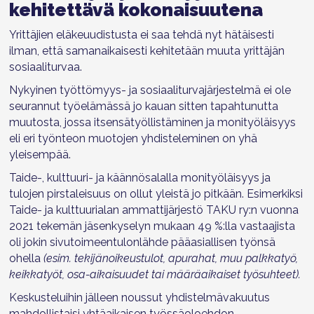
kehitettävä kokonaisuutena
Yrittäjien eläkeuudistusta ei saa tehdä nyt hätäisesti
ilman, että samanaikaisesti kehitetään muuta yrittäjän
sosiaaliturvaa.
Nykyinen työttömyys- ja sosiaaliturvajärjestelmä ei ole
seurannut työelämässä jo kauan sitten tapahtunutta
muutosta, jossa itsensätyöllistäminen ja monityöläisyys
eli eri työnteon muotojen yhdisteleminen on yhä
yleisempää.
Taide-, kulttuuri- ja käännösalalla monityöläisyys ja
tulojen pirstaleisuus on ollut yleistä jo pitkään. Esimerkiksi
Taide- ja kulttuurialan ammattijärjestö TAKU ry:n vuonna
2021 tekemän jäsenkyselyn mukaan 49 %:lla vastaajista
oli jokin sivutoimeentulonlähde pääasiallisen työnsä
ohella
(esim.
tekijänoikeustulot, apurahat, muu palkkatyö,
keikkatyöt, osa-aikaisuudet tai määräaikaiset työsuhteet)
.
Keskusteluihin jälleen noussut yhdistelmävakuutus
mahdollistaisi yhtäaikaisen työssäoloehdon