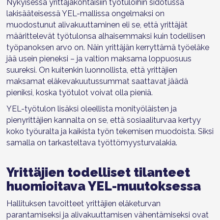
Nykyisessä yrittäjäkohtaisiin työtuloihin sidotussa
lakisääteisessä YEL-mallissa ongelmaksi on
muodostunut alivakuuttaminen eli se, että yrittäjät
määrittelevät työtulonsa alhaisemmaksi kuin todellisen
työpanoksen arvo on. Näin yrittäjän kerryttämä työeläke
jää usein pieneksi – ja valtion maksama loppuosuus
suureksi. On kuitenkin luonnollista, että yrittäjien
maksamat eläkevakuutussummat saattavat jäädä
pieniksi, koska
työtulot voivat olla pieniä.
YEL-työtulon lisäksi oleellista monityöläisten ja
pienyrittäjien kannalta on se, että sosiaaliturvaa kertyy
koko työuralta ja kaikista työn tekemisen muodoista. Siksi
samalla on tarkasteltava työttömyysturvalakia.
Yrittäjien todelliset tilanteet
huomioitava YEL-muutoksessa
Hallituksen tavoitteet yrittäjien eläketurvan
parantamiseksi ja alivakuuttamisen vähentämiseksi ovat