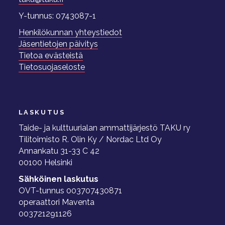
Y-tunnus: 0743087-1
Henkilökunnan yhteystiedot
Jäsentietojen päivitys
Tietoa evästeistä
Tietosuojaseloste
LASKUTUS
Taide- ja kulttuurialan ammattijärjestö TAKU ry
Tilitoimisto R. Olin Ky / Nordac Ltd Oy
Annankatu 31-33 C 42
00100 Helsinki
Sähköinen laskutus
OVT-tunnus 003707430871
operaattori Maventa
003721291126