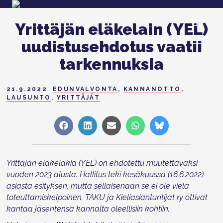
Yrittäjän eläkelain (YEL)
uudistusehdotus vaatii
tarkennuksia
21.9.2022
EDUNVALVONTA
,
KANNANOTTO
,
LAUSUNTO
,
YRITTÄJÄT
Share
Share
Share
Share
Share
on
on
on
on
on
Facebook
LinkedIn
Sähköposti
WhatsApp
Bluesky
Yrittäjän eläkelakia (YEL) on ehdotettu muutettavaksi
vuoden 2023 alusta. Hallitus teki kesäkuussa (16.6.2022)
asiasta esityksen, mutta sellaisenaan se ei ole vielä
toteuttamiskelpoinen. TAKU ja Kieliasiantuntijat ry ottivat
kantaa jäsentensä kannalta oleellisiin kohtiin.