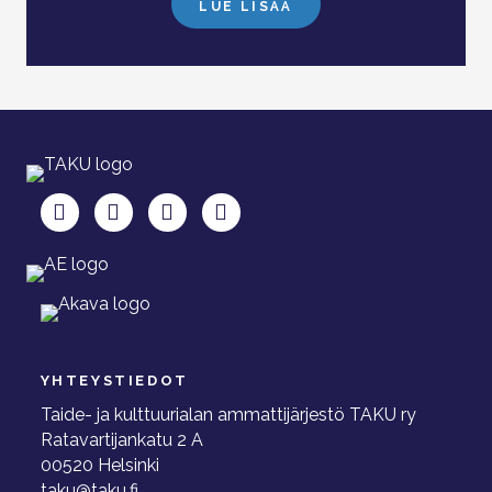
LUE LISÄÄ
TAKU Facebookissa
TAKU Twitterissä
TAKU Instagramissa
TAKU LinkedInissä
YHTEYSTIEDOT
Taide- ja kulttuurialan ammattijärjestö TAKU ry
Ratavartijankatu 2 A
00520 Helsinki
taku@taku.fi