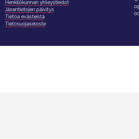
Henkilökunnan yhteystiedot
o
Jäsentietojen päivitys
0
Tietoa evästeistä
Tietosuojaseloste