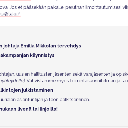
tova. Jos et pääsekään paikalle, peruthan ilmoittautumisesi v
ku@taku.fi
.
on johtaja Emilia Mikkolan tervehdys
kakampanjan käynnistys
tajan, uusien hallitusten jäsenten sekä varajäsenten ja opiske
äyhteydellä)
. Vahvistamme myös toimintasuunnitelman ja tal
kintojen julkistaminen
urialan asiantuntijan ja teon palkitseminen.
kaan livenä tai linjoilla!