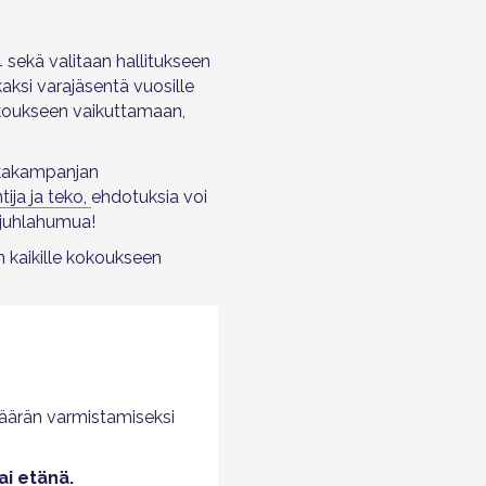
sekä valitaan hallitukseen
kaksi varajäsentä vuosille
okoukseen vaikuttamaan,
kkakampanjan
ija ja teko,
ehdotuksia voi
ä juhlahumua!
 kaikille kokoukseen
määrän varmistamiseksi
ai etänä.