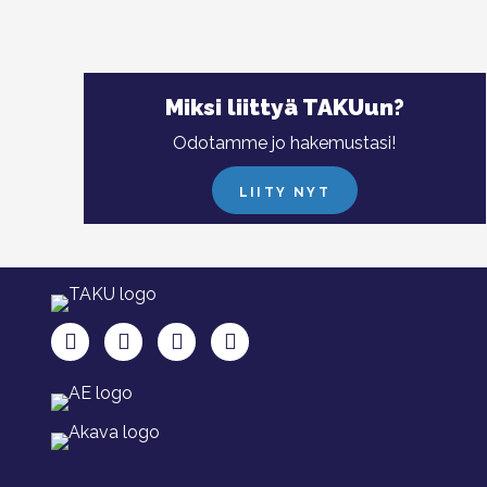
Miksi liittyä TAKUun?
Odotamme jo hakemustasi!
LIITY NYT
TAKU Facebookissa
TAKU Twitterissä
TAKU Instagramissa
TAKU LinkedInissä