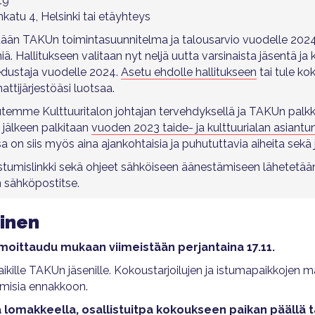
19
nkatu 4, Helsinki tai etäyhteys
än TAKUn toimintasuunnitelma ja talousarvio vuodelle 2024 
iä. Hallitukseen valitaan nyt neljä uutta varsinaista jäsentä ja 
edustaja vuodelle 2024.
Asetu ehdolle hallitukseen
tai tule k
tijärjestöäsi luotsaa.
utemme Kulttuuritalon johtajan tervehdyksellä ja TAKUn pal
 jälkeen palkitaan
vuoden 2023 taide- ja kulttuurialan asiantunt
sa on siis myös aina ajankohtaisia ja puhututtavia aiheita sek
istumislinkki sekä ohjeet sähköiseen äänestämiseen lähetetään
n sähköpostitse.
inen
lmoittaudu mukaan viimeistään perjantaina 17.11.
kille TAKUn jäsenille.
Kokoustarjoilujen ja istumapaikkojen 
misia ennakkoon.
ä lomakkeella
, osallistuitpa kokoukseen paikan päällä t