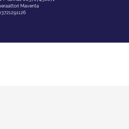
peraattori Maventa
03721291126