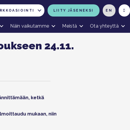
RKKOASIOINTI
LIITY JÄSENEKSI
EN
Näin vaikutamme
Meistä
Ota yhteyttä
oukseen 24.11.
 jännittämään, ketkä
Ilmoittaudu mukaan, niin