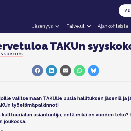
VE
Jäsenyys
Palvelut
Ajankohtaista
rvetuloa TAKUn syyskok
YSKOKOUS
Share
Share
Share
Share
Share
on
on
on
on
on
Facebook
LinkedIn
Sähköposti
WhatsApp
Bluesky
njoille valitsemaan TAKUlle uusia hallituksen jäseniä ja
KUn työelämäpalkinnot!
 kulttuurialan asiantuntija, entä mikä on vuoden teko? 
n joukossa.