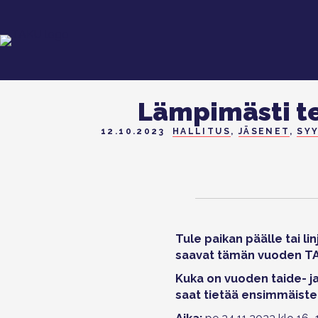
Lämpimästi te
12.10.2023
HALLITUS
,
JÄSENET
,
SY
Tule paikan päälle tai li
saavat tämän vuoden TA
Kuka on vuoden taide- ja
saat tietää ensimmäiste