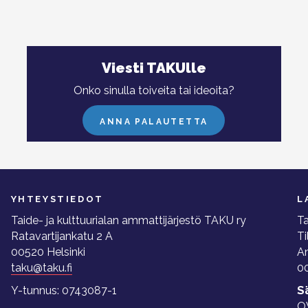
Viesti TAKUlle
Onko sinulla toiveita tai ideoita?
ANNA PALAUTETTA
YHTEYSTIEDOT
L
Taide- ja kulttuurialan ammattijärjestö TAKU ry
Ta
Ratavartijankatu 2 A
Ti
00520 Helsinki
A
taku@taku.fi
00
Y-tunnus: 0743087-1
S
O