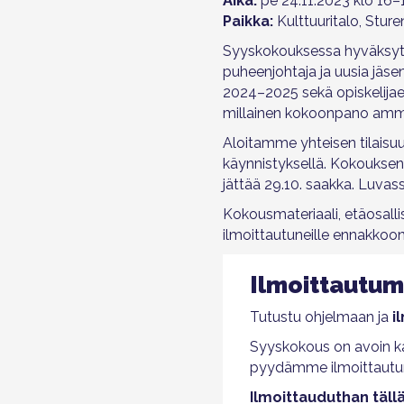
Aika:
pe 24.11.2023 klo 16–
Paikka:
Kulttuuritalo, Sture
Syyskokouksessa hyväksytä
puheenjohtaja ja uusia jäsen
2024–2025 sekä opiskelija
millainen kokoonpano ammat
Aloitamme yhteisen tilaisu
käynnistyksellä. Kokouksen
jättää 29.10. saakka. Luvas
Kokousmateriaali, etäosall
ilmoittautuneille ennakkoo
Ilmoittautum
Tutustu ohjelmaan ja
i
Syyskokous on avoin kai
pyydämme ilmoittautu
Ilmoittauduthan
täll