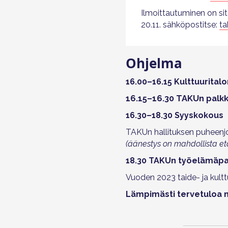
Ilmoittautuminen on si
20.11. sähköpostitse:
ta
Ohjelma
16.00–16.15 Kulttuurital
16.15–16.30 TAKUn palk
16.30–18.30 Syyskokous
TAKUn hallituksen puheenjoh
(äänestys on mahdollista et
18.30
TAKUn työelämäpal
Vuoden 2023 taide- ja kulttu
Lämpimästi tervetuloa mu