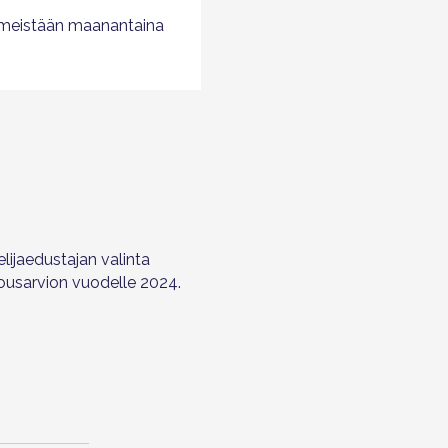
iimeistään maanantaina
lijaedustajan valinta
ousarvion vuodelle 2024.