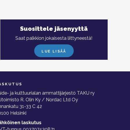
Suosittele jäsenyyttä
Saat palkkion jokaisesta liittyneestä!
LUE LISÄÄ
ASKUTUS
ide- ja kulttuurialan ammattijärjestö TAKU ry
litoimisto R. Olin Ky / Nordac Ltd Oy
nnankatu 31-33 C 42
100 Helsinki
ähköinen laskutus
VT-tunnus 003707430871