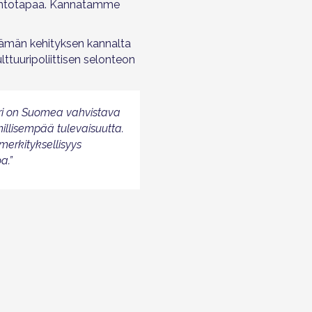
atsantotapaa. Kannatamme
öelämän kehityksen kannalta
lttuuripoliittisen selonteon
uuri on Suomea vahvistava
illisempää tulevaisuutta.
merkityksellisyys
a.”