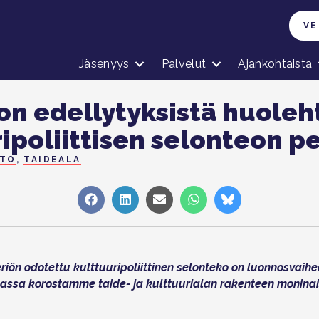
VE
Jäsenyys
Palvelut
Ajankohtaista
on edellytyksistä huoleh
ipoliittisen selonteon p
NTO
,
TAIDEALA
Share
Share
Share
Share
Share
on
on
on
on
on
Facebook
LinkedIn
Sähköposti
WhatsApp
Bluesky
eriön odotettu kulttuuripoliittinen selonteko on luonnosvaih
ssa korostamme taide- ja kulttuurialan rakenteen moninai