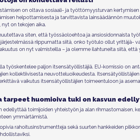
stämisen on oltava sosiaali- ja työttömyysturvan kertymisen
isen helpottamisesta ja tarvittavista lainsäädännön muutok
nyt on tekojen aika.
utettava siten, että työssäoloehtoa ja ansiosidonnaista ty
ärjestelmässä riippumatta siitä, onko työtulo ollut yrittäjä- 
uutus on nyt valmisteilla – ja olemme ilahtuneita siitä, ett
lla työskentelee paljon itsensätyöllistäjiä. EU-komissio on an
äjien kollektiivisesta neuvotteluoikeudesta. Itsensätyöllistäji
rkittävä vaikutus itsensätyöllistäjien toimeentuloon ja asema
ja tarpeet huomioiva tuki on kasvun edelly
edellyttää toimijoiden yhteistyön ja alan rihmastomaisen, ke
enteen ymmärtämistä.
 sopivia rahoitusinstrumentteja sekä suurten hankkeiden pilk
hdollistaviksi.