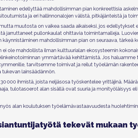
taminen edellyttää
mahdollisimman pian konkreettisia askelme
itoutumista ja eri hallinnonalojen välistä, pitkäjänteistä ja toi
mutta muutosta on vaikea saada aikaiseksi, jos edellytykset 
ä jarruttaneet pullonkaulat ohittavia toimintamalleja.
Luovien
n käynnistäminen mahdollisimman pian on seuraava, tärkeä ko
ei ole mahdollista ilman kulttuurialan ekosysteemin kokonais
 elinkeinotoiminnan ymmärtävää kehittämistä. Jos haluamme 
ikymmenille,
tarvitsemme toimivat ja reilut työelämän rakenteet
 tukevan lainsäädännön.
 130 000 ihmistä, joista neljäsosa työskentelee yrittäjinä. Mää
laaja, tulotasoerot alan sisällä ovat suuria ja monityöläisyys e
 myös alan koulutuksen työelämävastaavuudesta huolehtimin
siantuntijatyötä tekevät mukaan ty