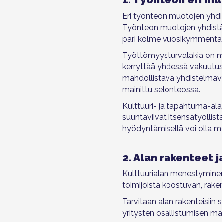
Eri työnteon muotojen yhdi
Työnteon muotojen yhdistäm
pari kolme vuosikymmentä, 
Työttömyysturvalakia on mu
kerryttää yhdessä vakuutusj
mahdollistava yhdistelmävak
mainittu selonteossa.
Kulttuuri- ja tapahtuma-ala
suuntaviivat itsensätyöllist
hyödyntämisellä voi olla me
2. Alan rakenteet 
Kulttuurialan menestyminen 
toimijoista koostuvan, rak
Tarvitaan alan rakenteisiin
yritysten osallistumisen ma