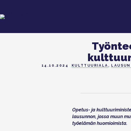
Työnte
kulttuur
14.10.2024
KULTTUURIALA
,
LAUSU
Opetus- ja kulttuuriminist
lausunnon, jossa muun mua
työelämän huomioimista.