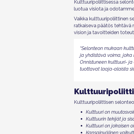
Kulttuuripoliittisessa sel
luotua visiota ja odotamme
Vaikka kulttuuripoliittinen 
ratkaiseva päätös tehtävä ny
vision ja tavoitteiden toteu
“Selonteon mukaan kulttuu
ja yhdistävä voima, joka
Onnistuneen kulttuuri- ja
tuottavat laaja-alaista si
Kulttuuripoliit
Kulttuuripoliittisen selonte
Kulttuuri on muutosvo
Kulttuurin tekijät ja s
Kulttuuri on jokaisen o
Kansainvälinen vaikutt