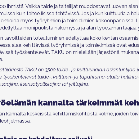
000 ihmistä. Vaikka taide ja taiteilijat muodostavat luovan alan
issa kuin taiteellisissa tehtävissä. Jos ja kun kulttuuriala ha
uomioida myös työryhmien ja toimielimien kokoonpanoissa. La
 edellyttää monipuolista näkemystä ja alan työelämän laajaa
teon tavoitteiden toteutuminen edellyttää koko kentän osaami
ssa alaa kehittävissä työryhmissä ja toimielimissä ovat edus
ehtävissä työskentelevät. TAKU on mielellään järjestönä mukana
a.
ttijärjestö TAKU on 3500 taide- ja kulttuurialan asiantuntijaa 
yöskentelevät taide-, kulttuuri- ja tapahtuma-alalla hallinto-
ajina, itsensätyöllistäjinä tai yrittäjinä.
työelämän kannalta tärkeimmät keh
n kannalta keskeisistä kehittämiskohteista kolme, joiden t
deohjelmassa.
otoja on kohdeltava reilusti