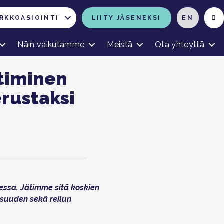
RKKOASIOINTI
LIITY JÄSENEKSI
EN
Näin vaikutamme
Meistä
Ota yhteyttä
timinen
erustaksi
eessa. Jätimme sitä koskien
suuden sekä reilun