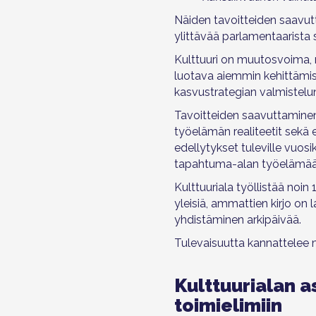
Näiden tavoitteiden saavut
ylittävää parlamentaarista s
Kulttuuri on muutosvoima, 
luotava aiemmin kehittämist
kasvustrategian valmistelu
Tavoitteiden saavuttaminen 
työelämän realiteetit sekä
edellytykset tuleville vuos
tapahtuma-alan työelämää
Kulttuuriala työllistää noin
yleisiä, ammattien kirjo on 
yhdistäminen arkipäivää.
Tulevaisuutta kannattelee
Kulttuurialan a
toimielimiin