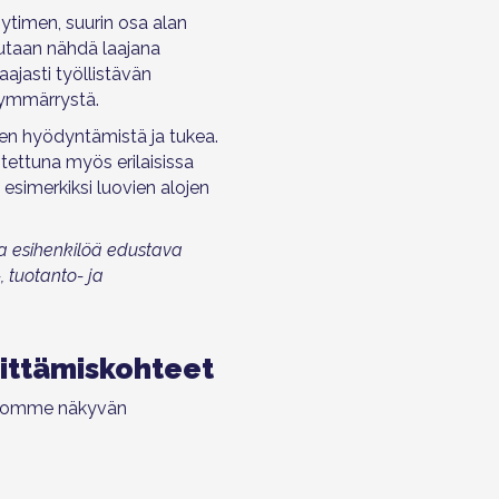
 ytimen, suurin osa alan
lutaan nähdä laajana
ajasti työllistävän
 ymmärrystä.
sen hyödyntämistä ja tukea.
tettuna myös erilaisissa
 esimerkiksi luovien alojen
ja esihenkilöä edustava
, tuotanto- ja
ittämiskohteet
oivomme näkyvän