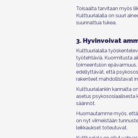
Toisaalta tarvitaan myös li
Kulttuurialalla on suuri ain
suunnattua tukea.
3. Hyvinvoivat amm
Kulttuurialalla työskentele
työtehtäviä. Kuormitusta a
toimeentulon epävarmuus. Ve
edellyttävät, että psykososia
rakenteet mahdollistavat inh
Kulttuurialankin kannalta on
asetus psykososiaalisesta k
säännöt.
Huomautamme myös, että nyky
on nyt viimeistään tunnuste
leikkaukset toteutuvat.
Kulttuuriala on ollut vahva