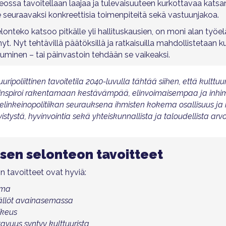
onteossa tavoitellaan laajaa ja tulevaisuuteen kurkottavaa k
 seuraavaksi konkreettisia toimenpiteitä sekä vastuunjakoa.
selonteko katsoo pitkälle yli hallituskausien, on moni alan ty
t. Nyt tehtävillä päätöksillä ja ratkaisuilla mahdollistetaan ku
tuminen – tai päinvastoin tehdään se vaikeaksi.
ripoliittinen tavoitetila 2040-luvulla tähtää siihen, että kultt
 inspiroi rakentamaan kestävämpää, elinvoimaisempaa ja inhim
 elinkeinopolitiikan seurauksena ihmisten kokema osallisuus ja 
vistystä, hyvinvointia sekä yhteiskunnallista ja taloudellista arvo
tisen selonteon tavoitteet
on tavoitteet ovat hyviä:
ima
isällöt avainasemassa
ikeus
avuus syntyy kulttuurista