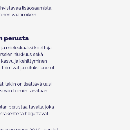
ahvistavaa lisäosaamista.
inen vaatii oikein
n perusta
 ja mielekkääksi koettuja
rssien niukkuus sekä
n kasvu ja kehittyminen
 toimivat ja reiluksi koetut
: lakiin on lisättävä uusi
eviin toimiin tarvitaan
lan perustaa tavalla, joka
usrakenteita horjuttavat
 näin on myös 2040-luvulla!