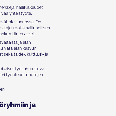
rkkejä, hallituskaudet
mivaa yhteistyötä.
eivät ole kunnossa. On
 alojen poikkihallinnollisen
nkreettinen askel.
valtaista ja alan
turvata alan kasvun
 sekä taide-, kulttuuri- ja
räaikaiset työsuhteet ovat
li eri työnteon muotojen
en.
öryhmiin ja