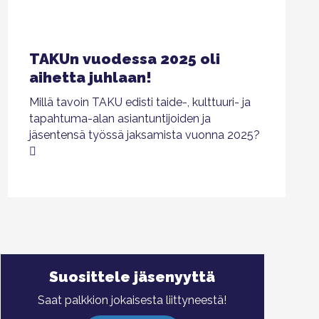
TAKUn vuodessa 2025 oli
aihetta juhlaan!
Millä tavoin TAKU edisti taide-, kulttuuri- ja
tapahtuma-alan asiantuntijoiden ja
jäsentensä työssä jaksamista vuonna 2025?
Suosittele jäsenyyttä
Saat palkkion jokaisesta liittyneestä!