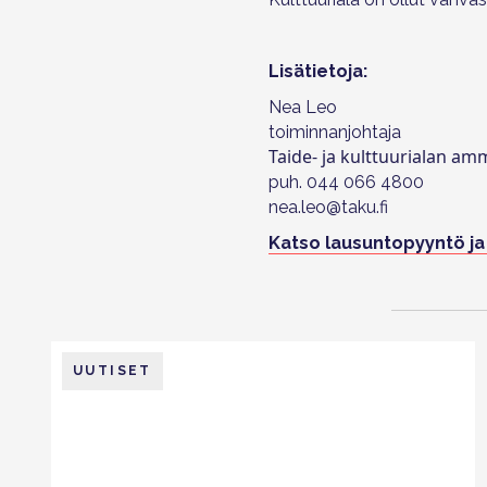
Lisätietoja:
Nea Leo
toiminnanjohtaja
Taide- ja kulttuurialan am
puh. 044 066 4800
nea.leo@taku.fi
Katso lausuntopyyntö ja
UUTISET