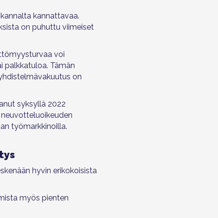
 kannalta kannattavaa.
sista on puhuttu viimeiset
öttömyysturvaa voi
vai palkkatuloa. Tämän
ä yhdistelmävakuutus on
tanut syksyllä 2022
en neuvotteluoikeuden
an työmarkkinoilla.
tys
skenään hyvin erikokoisista
komista myös pienten