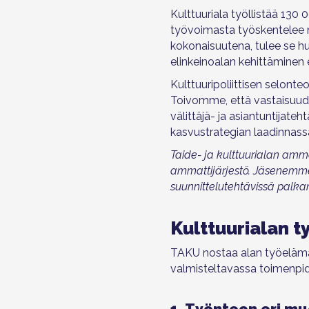
Kulttuuriala työllistää 130 
työvoimasta työskentelee mu
kokonaisuutena, tulee se h
elinkeinoalan kehittäminen
Kulttuuripoliittisen selon
Toivomme, että vastaisuude
välittäjä- ja asiantuntijat
kasvustrategian laadinnass
Taide- ja kulttuurialan amma
ammattijärjestö. Jäsenemme t
suunnittelutehtävissä palkansa
Kulttuurialan 
TAKU nostaa alan työelämä
valmisteltavassa toimenpi
1. Työnteon eri mu