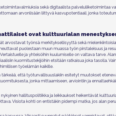
iketoimintavalmiuksia sekä digitaalista palveluliiketoimintaa v
eettomaan arvonlisään liittyvä kasvupotentiaali, jonka toteutum
attilaiset ovat kulttuurialan menestykse
vät arvostavat työnsä merkityksellisyyttä sekä mielenkiintoisia
iheuttavat puolestaan muun muassa työn pirstaleisuus ja resu
rtaistuelle ja yhteisöihin kuulumiselle on valtava tarve. Ala
alisiin kuormitustekijöihin etsitään ratkaisua joka tasolla. Vain
imillisen työelämän kaikille.
 tärkeää, että työturvallisuuslakiin esitetyt muutokset etenevät
uormituksesta, jonka mittaamiseen, arviointiin ja ennaltaehkäis
inen hallituspolitiikka ja leikkaukset heikentävät kulttuuria
ttava. Visiota kohti on entistäkin pidempi matka, jos alan per
ssa kasvussa. Viisaasti suunnatut päätökset varmistavat, että