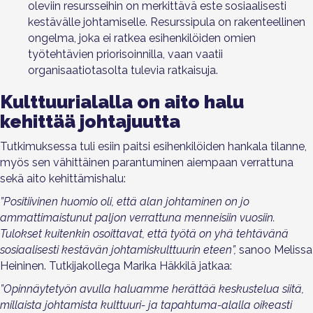
oleviin resursseihin on merkittävä este sosiaalisesti
kestävälle johtamiselle.
Resurssipula on rakenteellinen
ongelma, joka ei ratkea esihenkilöiden omien
työtehtävien priorisoinnilla, vaan vaatii
organisaatiotasolta tulevia ratkaisuja.
Kulttuurialalla on aito halu
kehittää johtajuutta
Tutkimuksessa tuli esiin paitsi esihenkilöiden hankala tilanne,
myös sen vähittäinen parantuminen aiempaan verrattuna
sekä aito kehittämishalu:
”Positiivinen huomio oli, että alan johtaminen on jo
ammattimaistunut paljon verrattuna menneisiin vuosiin.
Tulokset kuitenkin osoittavat, että työtä on yhä tehtävänä
sosiaalisesti kestävän johtamiskulttuurin eteen”,
sanoo Melissa
Heininen. Tutkijakollega Marika Häkkilä jatkaa:
”Opinnäytetyön avulla haluamme herättää keskustelua siitä,
millaista johtamista kulttuuri- ja tapahtuma-alalla oikeasti