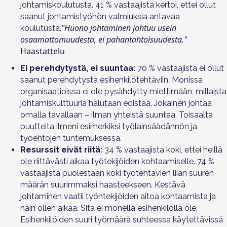
johtamiskoulutusta. 41 % vastaajista kertoi, ettei ollut
saanut johtamistyöhön valmiuksia antavaa
"Huono johtaminen johtuu usein
koulutusta.
osaamattomuudesta, ei pahantahtoisuudesta."
Haastattelu
Ei perehdytystä, ei suuntaa:
70 % vastaajista ei ollut
saanut perehdytystä esihenkilötehtäviin. Monissa
organisaatioissa ei ole pysähdytty miettimään, millaista
johtamiskulttuuria halutaan edistää. Jokainen johtaa
omalla tavallaan – ilman yhteistä suuntaa. Toisaalta
puutteita ilmeni esimerkiksi työlainsäädännön ja
työehtojen tuntemuksessa.
Resurssit eivät riitä:
34 % vastaajista koki, ettei heillä
ole riittävästi aikaa työtekijöiden kohtaamiselle. 74 %
vastaajista puolestaan koki työtehtävien liian suuren
määrän suurimmaksi haasteekseen. Kestävä
johtaminen vaatii työntekijöiden aitoa kohtaamista ja
näin ollen aikaa. Sitä ei monella esihenkilöllä ole.
Esihenkilöiden suuri työmäärä suhteessa käytettävissä