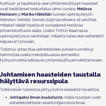
Kulttuuri- ja tapahtuma-alan johtamiskulttuurin haasteet
ovat herättäneet keskustelua viime vuosina.
Melissa
Heinisen
ja
Marika Häkkilän
tuoreen opinnäytetyön
(Heininen; Häkkilä, Humak 2025)
tavoitteena oli selvittää,
millaiset tekijät haastavat sosiaalisesti kestävää
johtamiskulttuuria alalla. Lisäksi TAKUn tilaamassa
opinnäytetyössä selvitetään, millaista tukea alan esihenkilöt
kaipaavat työssään.
Tutkimus antaa tilaa esihenkilöiden puheenvuoroille ja
hahmottaa useita mahdollisuuksia esimerkiksi
työhyvinvointia edistävän johtamiskulttuurin kehittämiseen.
Johtamisen haasteiden taustalla
hälyttävä resurssipula
Tutkimuksen tuloksista piirtyy kolme keskeistä havaintoa:
Johtajaksi ilman koulutusta:
Alalla noustaan usein
esihenkilötehtäviin asiantuntijaroolista ilman