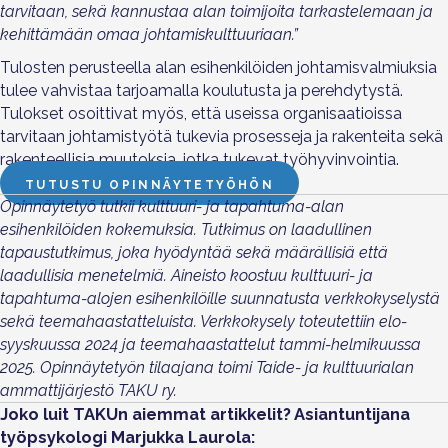
tarvitaan, sekä kannustaa alan toimijoita tarkastelemaan ja
kehittämään omaa johtamiskulttuuriaan.”
Tulosten perusteella alan esihenkilöiden johtamisvalmiuksia
tulee vahvistaa tarjoamalla koulutusta ja perehdytystä.
Tulokset osoittivat myös, että useissa organisaatioissa
tarvitaan johtamistyötä tukevia prosesseja ja rakenteita sekä
rakenteellisia muutoksia, jotka tukevat työhyvinvointia.
TUTUSTU OPINNÄYTETYÖHÖN
Opinnäytetyö tutkii kulttuuri- ja tapahtuma-alan
esihenkilöiden kokemuksia. Tutkimus on laadullinen
tapaustutkimus, joka hyödyntää sekä määrällisiä että
laadullisia menetelmiä. Aineisto koostuu kulttuuri- ja
tapahtuma-alojen esihenkilöille suunnatusta verkkokyselystä
sekä teemahaastatteluista. Verkkokysely toteutettiin elo-
syyskuussa 2024 ja teemahaastattelut tammi-helmikuussa
2025. Opinnäytetyön tilaajana toimi Taide- ja kulttuurialan
ammattijärjestö TAKU ry.
Joko luit TAKUn aiemmat artikkelit? Asiantuntijana
työpsykologi Marjukka Laurola: