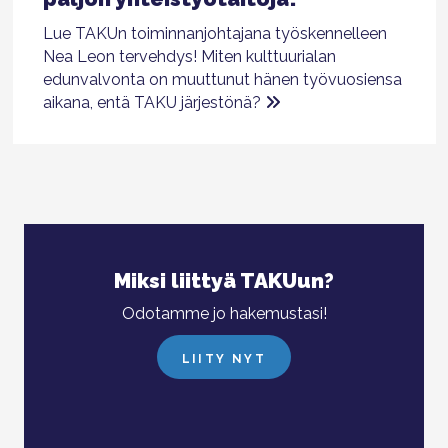
Lue TAKUn toiminnanjohtajana työskennelleen
Nea Leon tervehdys! Miten kulttuurialan
edunvalvonta on muuttunut hänen työvuosiensa
aikana, entä TAKU järjestönä?
Miksi liittyä TAKUun?
Odotamme jo hakemustasi!
LIITY NYT