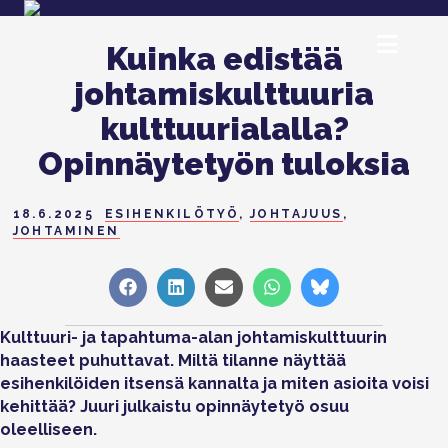
Kuinka edistää
johtamiskulttuuria
kulttuurialalla?
Opinnäytetyön tuloksia
18.6.2025
ESIHENKILÖTYÖ
,
JOHTAJUUS
,
JOHTAMINEN
Share
Share
Share
Share
Share
on
on
on
on
on
Facebook
LinkedIn
Sähköposti
WhatsApp
Bluesky
Kulttuuri- ja tapahtuma-alan johtamiskulttuurin
haasteet puhuttavat. Miltä tilanne näyttää
esihenkilöiden itsensä kannalta ja miten asioita voisi
kehittää? Juuri julkaistu opinnäytetyö osuu
oleelliseen.