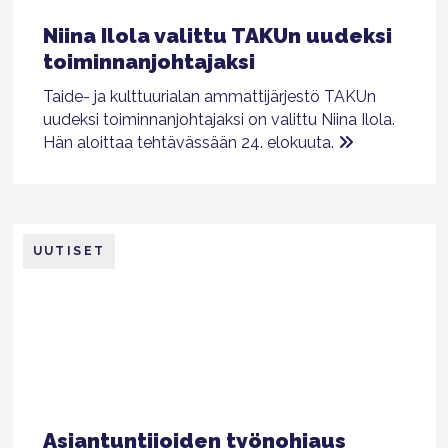
Niina Ilola valittu TAKUn uudeksi
toiminnanjohtajaksi
Taide- ja kulttuurialan ammattijärjestö TAKUn
uudeksi toiminnanjohtajaksi on valittu Niina Ilola.
Hän aloittaa tehtävässään 24. elokuuta.
UUTISET
Asiantuntijoiden työnohjaus