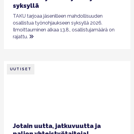
syksyllä
TAKU tarjoaa jäsenilleen mahdollisuuden
osallistua työnohjaukseen syksyllä 2026.
Ilmoittauminen alkaa 13.8., osallistujamäärä on
rajattu.
UUTISET
Jotain uutta, jatkuvuutta ja
paljon yhteistyötaitoja!