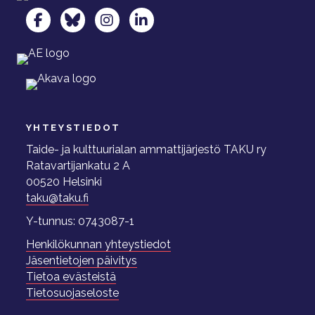
TAKU Facebookissa
TAKU Twitterissä
TAKU Instagramissa
TAKU LinkedInissä
YHTEYSTIEDOT
Taide- ja kulttuurialan ammattijärjestö TAKU ry
Ratavartijankatu 2 A
00520 Helsinki
taku@taku.fi
Y-tunnus: 0743087-1
Henkilökunnan yhteystiedot
Jäsentietojen päivitys
Tietoa evästeistä
Tietosuojaseloste