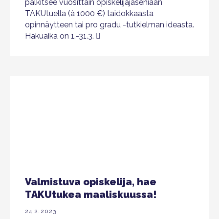
palkitsee vuosittain opiskelijajäseniään
TAKUtuella (à 1000 €) taidokkaasta
opinnäytteen tai pro gradu -tutkielman ideasta.
Hakuaika on 1.-31.3.
Valmistuva opiskelija, hae
TAKUtukea maaliskuussa!
24.2.2023