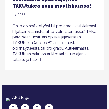
TAKUtukea 2022 maaliskuussa!
1.3.2022
Onko opinnäytetyösi tai pro gradu -tutkielmasi
hiljattain valmistunut tai valmistumassa? TAKU
palkitsee vuosittain opiskelijajäseniään
TAKUtuella (à 1000 €) ansiokkaasta
opinnäytteestä tai pro gradu -tutkielmasta.
TAKUtuen haku on auki maaliskuun ajan –
tutustu ja hae!
TAKU Facebookissa
TAKU Twitterissä
TAKU Instagramissa
TAKU LinkedInissä