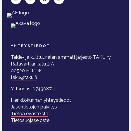
YHTEYSTIEDOT
Taide- ja kulttuurialan ammattijärjestö TAKU ry
Ratavartijankatu 2 A
00520 Helsinki
taku@taku.fi
Y-tunnus: 0743087-1
Henkilökunnan yhteystiedot
Jäsentietojen päivitys
Tietoa evästeistä
Tietosuojaseloste