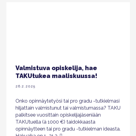
Valmistuva opiskelija, hae
TAKUtukea maaliskuussa!
26.2.2025
Onko opinnäytetyösi tai pro gradu -tutkielmasi
hiljattain valmistunut tai valmistumassa? TAKU
palkitsee vuosittain opiskelijajäseniään
TAKUtuella (à 1000 €) taidokkaasta
opinnäytteen tai pro gradu -tutkielman ideasta.
Hakuaika on 1.-31.3.