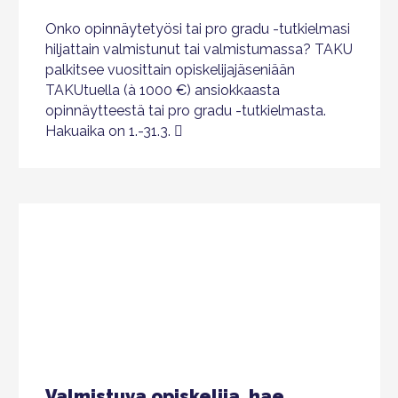
Onko opinnäytetyösi tai pro gradu -tutkielmasi
hiljattain valmistunut tai valmistumassa? TAKU
palkitsee vuosittain opiskelijajäseniään
TAKUtuella (à 1000 €) ansiokkaasta
opinnäytteestä tai pro gradu -tutkielmasta.
Hakuaika on 1.-31.3.
Valmistuva opiskelija, hae