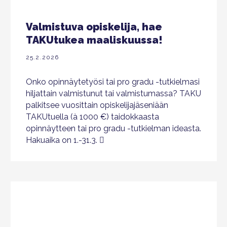
Valmistuva opiskelija, hae
TAKUtukea maaliskuussa!
25.2.2026
Onko opinnäytetyösi tai pro gradu -tutkielmasi
hiljattain valmistunut tai valmistumassa? TAKU
palkitsee vuosittain opiskelijajäseniään
TAKUtuella (à 1000 €) taidokkaasta
opinnäytteen tai pro gradu -tutkielman ideasta.
Hakuaika on 1.-31.3.