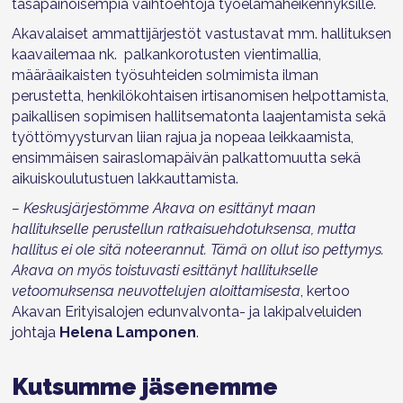
tasapainoisempia vaihtoehtoja työelämäheikennyksille.
Akavalaiset ammattijärjestöt vastustavat mm. hallituksen
kaavailemaa nk. palkankorotusten vientimallia,
määräaikaisten työsuhteiden solmimista ilman
perustetta, henkilökohtaisen irtisanomisen helpottamista,
paikallisen sopimisen hallitsematonta laajentamista sekä
työttömyysturvan liian rajua ja nopeaa leikkaamista,
ensimmäisen sairaslomapäivän palkattomuutta sekä
aikuiskoulutustuen lakkauttamista.
– Keskusjärjestömme Akava on esittänyt maan
hallitukselle perustellun ratkaisuehdotuksensa, mutta
hallitus ei ole sitä noteerannut. Tämä on ollut iso pettymys.
Akava on myös toistuvasti esittänyt hallitukselle
vetoomuksensa neuvottelujen aloittamisesta
, kertoo
Akavan Erityisalojen edunvalvonta- ja lakipalveluiden
johtaja
Helena Lamponen
.
Kutsumme jäsenemme