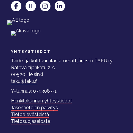
TAKU Facebookissa
TAKU Twitterissä
TAKU Instagramissa
TAKU LinkedInissä
YHTEYSTIEDOT
Taide- ja kulttuurialan ammattijärjestö TAKU ry
Ratavartijankatu 2 A
00520 Helsinki
taku@taku.fi
Y-tunnus: 0743087-1
Henkilökunnan yhteystiedot
Jäsentietojen päivitys
Tietoa evästeistä
Tietosuojaseloste