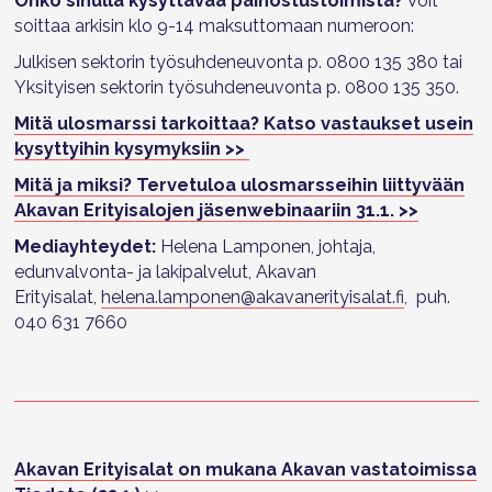
Onko sinulla kysyttävää painostustoimista?
Voit
soittaa arkisin klo 9-14 maksuttomaan numeroon:
Julkisen sektorin työsuhdeneuvonta p. 0800 135 380 tai
Yksityisen sektorin työsuhdeneuvonta p. 0800 135 350.
Mitä ulosmarssi tarkoittaa? Katso vastaukset usein
kysyttyihin kysymyksiin >>
Mitä ja miksi? Tervetuloa ulosmarsseihin liittyvään
Akavan Erityisalojen jäsenwebinaariin 31.1. >>
Mediayhteydet:
Helena Lamponen, johtaja,
edunvalvonta- ja lakipalvelut, Akavan
Erityisalat,
helena.lamponen@akavanerityisalat.fi
, puh.
040 631 7660
Akavan Erityisalat on mukana Akavan vastatoimissa