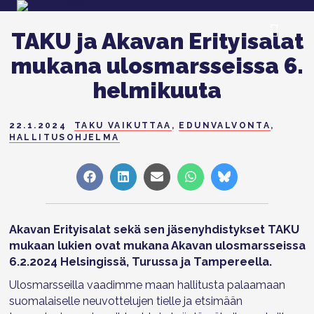
TAKU ja Akavan Erityisalat
mukana ulosmarsseissa 6.
helmikuuta
22.1.2024
TAKU VAIKUTTAA
,
EDUNVALVONTA
,
HALLITUSOHJELMA
Share
Share
Share
Share
Share
on
on
on
on
on
Facebook
LinkedIn
Sähköposti
WhatsApp
Bluesky
Akavan Erityisalat sekä sen jäsenyhdistykset TAKU
mukaan lukien ovat mukana Akavan ulosmarsseissa
6.2.2024 Helsingissä, Turussa ja Tampereella.
Ulosmarsseilla vaadimme maan hallitusta palaamaan
suomalaiselle neuvottelujen tielle ja etsimään