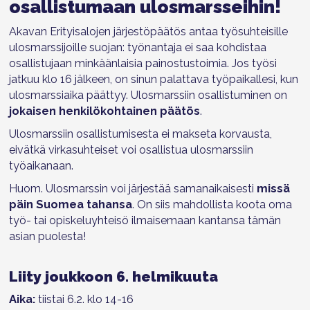
osallistumaan ulosmarsseihin!
Akavan Erityisalojen järjestöpäätös antaa työsuhteisille
ulosmarssijoille suojan: työnantaja ei saa kohdistaa
osallistujaan minkäänlaisia painostustoimia. Jos työsi
jatkuu klo 16 jälkeen, on sinun palattava työpaikallesi, kun
ulosmarssiaika päättyy. Ulosmarssiin osallistuminen on
jokaisen henkilökohtainen päätös
.
Ulosmarssiin osallistumisesta ei makseta korvausta,
eivätkä virkasuhteiset voi osallistua ulosmarssiin
työaikanaan.
Huom. Ulosmarssin voi järjestää samanaikaisesti
missä
päin Suomea tahansa
. On siis mahdollista koota oma
työ- tai opiskeluyhteisö ilmaisemaan kantansa tämän
asian puolesta!
Liity joukkoon 6. helmikuuta
Aika:
tiistai 6.2. klo 14-16