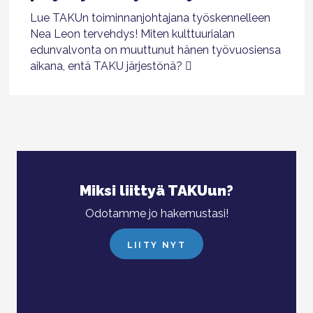
Lue TAKUn toiminnanjohtajana työskennelleen
Nea Leon tervehdys! Miten kulttuurialan
edunvalvonta on muuttunut hänen työvuosiensa
aikana, entä TAKU järjestönä?
Miksi liittyä TAKUun?
Odotamme jo hakemustasi!
LIITY NYT