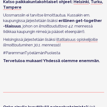
Katso paikkakuntakohtaiset ohjeet:
Helsinki
,
Turku
,
Tampere
Ulosmarssiin ei tarvitse ilmoittautua. Kussakin em.
kaupungissa järjestetään lisäksi
erillinen get-together
-tilaisuus
, johon on
ilmoittauduttava 4.2.
mennessä
(klikkaa kaupungin nimeä ja pääset eteenpäin!).
Helsingissä järjestetään lisäksi
iltatilaisuus opiskelijoille
(ilmoittautuminen 30.1. mennessä).
#ParemmanTyöelämänPuolesta
Tervetuloa mukaan! Yhdessä olemme enemmän.