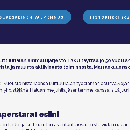
ISUKESKEINEN VALMENNUS
HISTORIIKKI 20
kulttuurialan ammattijärjestö TAKU täyttää jo 50 vuotta
ista ja muusta aktiivisesta toiminnasta. Marraskuussa o
0-vuotista historiaansa kulttuurialan työelämän edunvalvojana
den yhdistäjänä. Haluamme juhlia jäsentemme kanssa, sillä juur
uperstarat esiin!
n taide- ja kulttuurialan asiantuntijaosaamista viiden upean, e