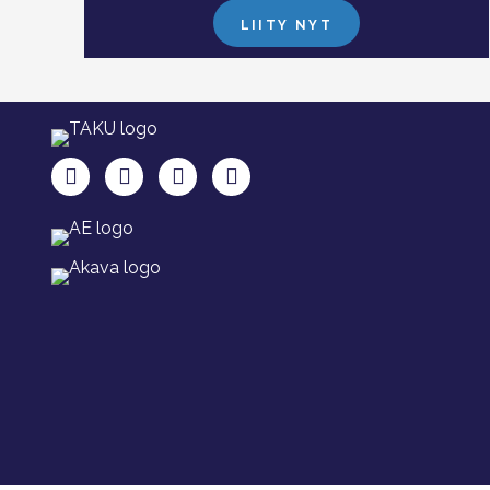
LIITY NYT
TAKU Facebookissa
TAKU Twitterissä
TAKU Instagramissa
TAKU LinkedInissä