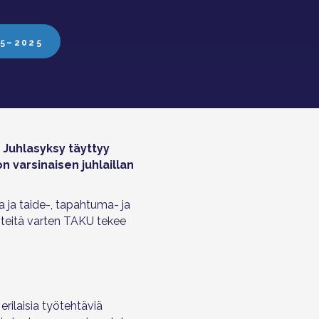
15–2025
? Juhlasyksy täyttyy
n varsinaisen juhlaillan
 ja taide-, tapahtuma- ja
i teitä varten TAKU tekee
rilaisia työtehtäviä