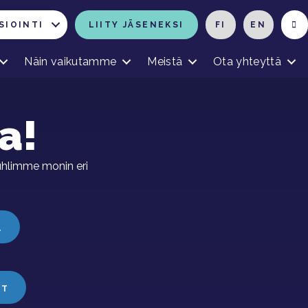
SIOINTI
LIITY JÄSENEKSI
FI
EN
Näin vaikutamme
Meistä
Ota yhteyttä
a!
Juhlimme monin eri
A
ET