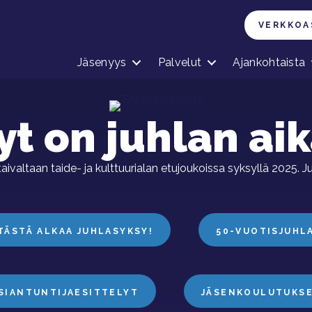
VERKKOA
Jäsenyys
Palvelut
Ajankohtaista
yt on juhlan aik
taivaltaan taide- ja kulttuurialan etujoukoissa syksyllä 2025. 
TÄSTÄ ALKAA JUHLASYKSY!
50-VUOTISJUHL
SIANTUNTIJAESITTELYT
JÄSENKOULUTUKS