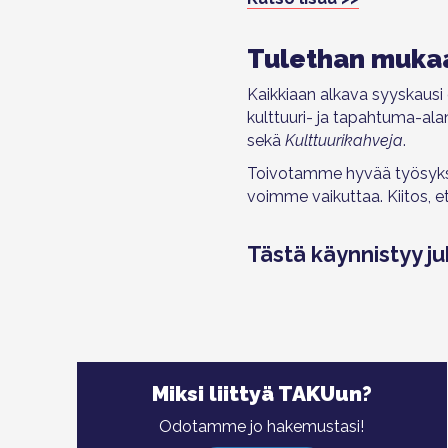
Tulethan mukaa
Kaikkiaan alkava syyskausi 
kulttuuri- ja tapahtuma-ala
sekä
Kulttuurikahveja
.
Toivotamme hyvää työsyksy
voimme vaikuttaa. Kiitos, e
Tästä käynnistyy ju
Miksi liittyä TAKUun?
Odotamme jo hakemustasi!