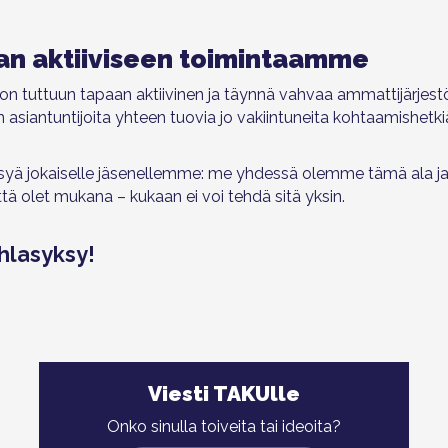
n aktiiviseen toimintaamme
on tuttuun tapaan aktiivinen ja täynnä vahvaa ammattijärjest
n asiantuntijoita yhteen tuovia jo vakiintuneita kohtaamishetk
ä jokaiselle jäsenellemme: me yhdessä olemme tämä ala ja
ttä olet mukana – kukaan ei voi tehdä sitä yksin.
hlasyksy!
Viesti TAKUlle
Onko sinulla toiveita tai ideoita?