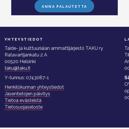
ANNA PALAUTETTA
YHTEYSTIEDOT
L
Taide- ja kulttuurialan ammattijärjestö TAKU ry
Ta
Ratavartijankatu 2 A
Ti
00520 Helsinki
A
taku@taku.fi
00
Y-tunnus: 0743087-1
S
O
Henkilökunnan yhteystiedot
o
Jäsentietojen päivitys
0
Tietoa evästeistä
Tietosuojaseloste