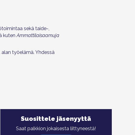
ötoimintaa sekä taide-,
iä kuten
Ammattilaisaamuja
 alan työelämä. Yhdessä
Suosittele jäsenyyttä
Saat palkkion jokaisesta liittyneestä!