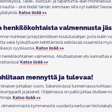
sittelyissä.
Taide-, kulttuuri- ja tapahtuma-alan moninaisuus
 kautta – sinä tiedät tämän, kerrotaan siitä nyt kaikille!
Seura
yllätyksiä.
Katso lisää >>
ja henkilökohtaista valmennusta j
mme muhkean ja käytännöllisen koulutuslahjan, jo
sta kukin vo
suutta sekä työkulttuurin kehittämistä edistävää osaamista m
lkaa jo syyskuussa.
Katso lisää >>
 on henkilökohtainen valmennus. Ainutlaatuinen etu kannattaa
rattavissa!
Katso lisää >>
hlitaan mennyttä ja tulevaa!
arsinaisen juhlaillan vuoro. Säkenöivässä tunnelmassa kohta
yökumppanit ja jäsenet. Ohjelmassa on paitsi juhlaa siivilleen
rytmejä.
Katso lisää >>
 viimeisimmästä kymmenestä vuodesta kertovan historiakat