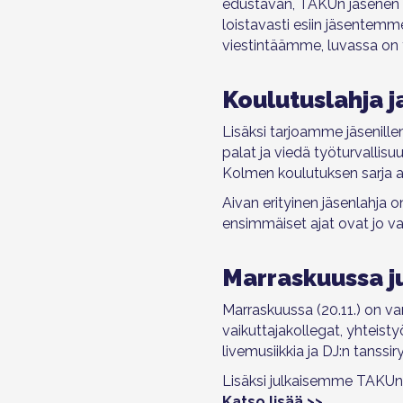
edustavan, TAKUn jäsenen e
loistavasti esiin jäsentemme
viestintäämme, luvassa on
Koulutuslahja 
Lisäksi tarjoamme jäsenill
e
palat ja viedä työturvalli
Kolmen koulutuksen sarja a
Aivan erityinen jäsenlahja
ensimmäiset ajat ovat jo va
Marraskuussa ju
Marraskuussa (20.11.) on v
vaikuttajakollegat, yhteist
livemusiikkia ja DJ:n tanssi
Lisäksi julkaisemme TAKUn
Katso lisää >>