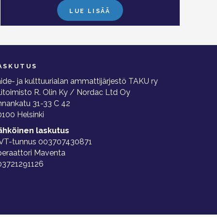
LUE LISÄÄ
ASKUTUS
ide- ja kulttuurialan ammattijärjestö TAKU ry
litoimisto R. Olin Ky / Nordac Ltd Oy
nnankatu 31-33 C 42
100 Helsinki
ähköinen laskutus
VT-tunnus 003707430871
peraattori Maventa
03721291126