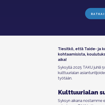
RATKA
Tiesitkö, että Taide- ja 
kohtaamisista, koulutuks
aika!
Syksyllä 2025 TAKU juhlii 5
kulttuurialan asiantuntijoi
työtään.
Kulttuurialan s
Syksyn aikana nostamme esii