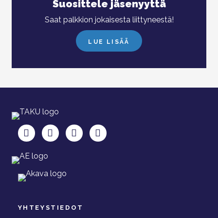
Suosittele jäsenyyttä
Saat palkkion jokaisesta liittyneestä!
LUE LISÄÄ
TAKU Facebookissa
TAKU Twitterissä
TAKU Instagramissa
TAKU LinkedInissä
YHTEYSTIEDOT