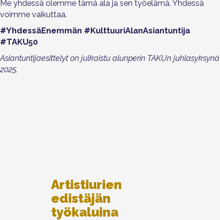
Me yhdessä olemme tämä ala ja sen työelämä. Yhdessä
voimme vaikuttaa.
#YhdessäEnemmän #KulttuuriAlanAsiantuntija
#TAKU50
Asiantuntijaesittelyt on julkaistu alunperin TAKUn juhlasyksynä
2025.
Artistiurien
edistäjän
työkaluina