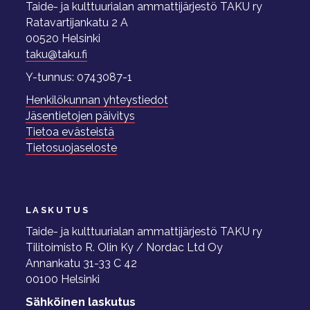
Taide- ja kulttuurialan ammattijärjestö TAKU ry
Ratavartijankatu 2 A
00520 Helsinki
taku@taku.fi
Y-tunnus: 0743087-1
Henkilökunnan yhteystiedot
Jäsentietojen päivitys
Tietoa evästeistä
Tietosuojaseloste
LASKUTUS
Taide- ja kulttuurialan ammattijärjestö TAKU ry
Tilitoimisto R. Olin Ky / Nordac Ltd Oy
Annankatu 31-33 C 42
00100 Helsinki
Sähköinen laskutus