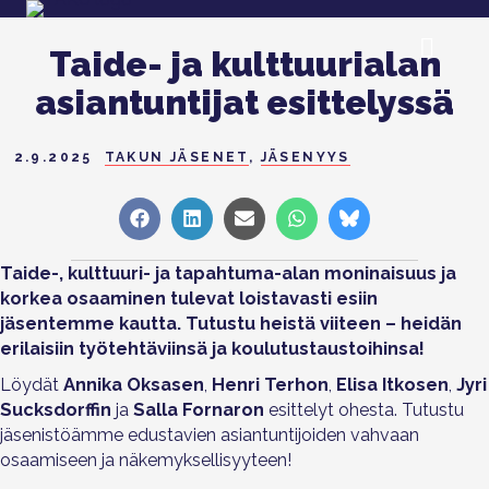
Taide- ja kulttuurialan
asiantuntijat esittelyssä
2.9.2025
TAKUN JÄSENET
,
JÄSENYYS
Share
Share
Share
Share
Share
on
on
on
on
on
Facebook
LinkedIn
Sähköposti
WhatsApp
Bluesky
Taide-, kulttuuri- ja tapahtuma-alan moninaisuus ja
korkea osaaminen tulevat loistavasti esiin
jäsentemme kautta. Tutustu heistä viiteen – heidän
erilaisiin työtehtäviinsä ja koulutustaustoihinsa!
Löydät
Annika Oksasen
,
Henri Terhon
,
Elisa Itkosen
,
Jyri
Sucksdorffin
ja
Salla Fornaron
esittelyt ohesta. Tutustu
jäsenistöämme edustavien asiantuntijoiden vahvaan
osaamiseen ja näkemyksellisyyteen!