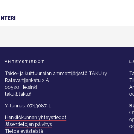
NTERI
YHTEYSTIEDOT
L
Taide- ja kulttuurialan ammattijärjestö TAKU ry
Ta
Ratavartijankatu 2 A
Ti
00520 Helsinki
A
taku@taku.fi
00
Y-tunnus: 0743087-1
S
O
Henkilökunnan yhteystiedot
o
Jäsentietojen päivitys
0
Tietoa evästeistä