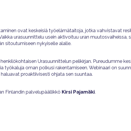
aminen ovat keskeisiä työelämätaitoja, jotka vahvistavat resil
aikka urasuunnittelu usein aktivoituu uran muutosvaiheissa, s
 sitoutumiseen nykyiselle alalle.
i henkilökohtaisen Urasuunnittelun pelikirjan. Pureudumme keske
isia työkaluja oman polkusi rakentamiseen. Webinaari on suunnat
 haluavat proaktiivisesti ohjata sen suuntaa.
an Finlandin palvelupäällikkö
Kirsi Pajamäki
.