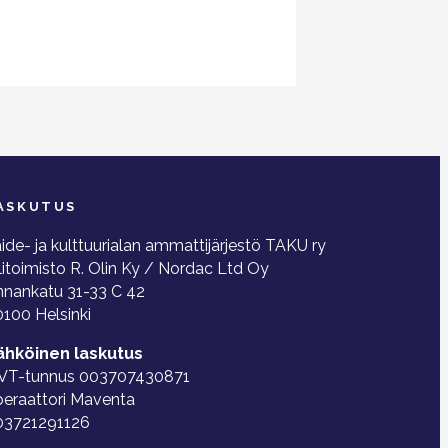
ASKUTUS
ide- ja kulttuurialan ammattijärjestö TAKU ry
litoimisto R. Olin Ky / Nordac Ltd Oy
nnankatu 31-33 C 42
100 Helsinki
ähköinen laskutus
VT-tunnus 003707430871
peraattori Maventa
03721291126