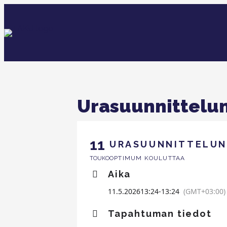
Urasuunnittelun
11
URASUUNNITTELUN 
OPTIMUM KOULUTTAA
TOUKO
Aika
11.5.2026
13:24
-
13:24
(GMT+03:00)
Tapahtuman tiedot