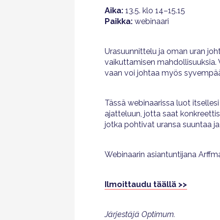
Aika:
13.5. klo 14–15.15
Paikka:
webinaari
Urasuunnittelu ja oman uran joht
vaikuttamisen mahdollisuuksia. V
vaan voi johtaa myös syvempään
Tässä webinaarissa luot itselles
ajatteluun, jotta saat konkreett
jotka pohtivat uransa suuntaa ja
Webinaarin asiantuntijana Arffm
Ilmoittaudu täällä >>
Järjestäjä Optimum.