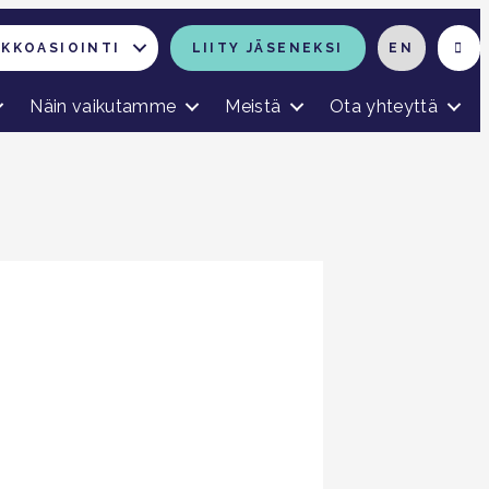
RKKOASIOINTI
LIITY JÄSENEKSI
EN
Näin vaikutamme
Meistä
Ota yhteyttä