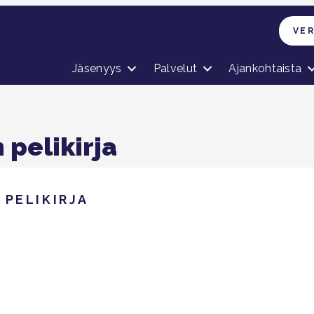
VE
Jäsenyys
Palvelut
Ajankohtaista
 pelikirja
PELIKIRJA