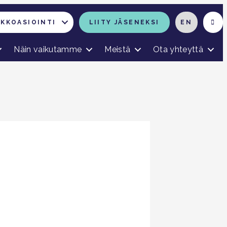
RKKOASIOINTI
LIITY JÄSENEKSI
EN
Näin vaikutamme
Meistä
Ota yhteyttä