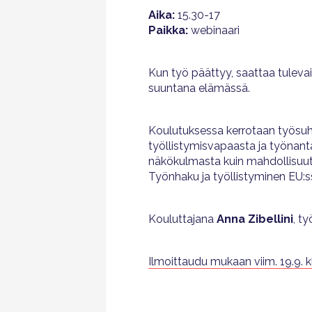
Aika:
15.30-17
Paikka:
webinaari
Kun työ päättyy, saattaa tulev
suuntana elämässä.
Koulutuksessa kerrotaan työsuht
työllistymisvapaasta ja työnanta
näkökulmasta kuin mahdollisuute
Työnhaku ja työllistyminen EU:
Kouluttajana
Anna Zibellini
, t
Ilmoittaudu mukaan viim. 19.9. k