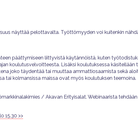
aisuus näyttää pelottavalta. Työttömyyden voi kuitenkin näh
een päättymiseen liittyvistä käytännöistä, kuten työtodistuk
jan koulutusvelvoitteesta. Lisäksi koulutuksessa käsitellään 
na joko täydentää tai muuttaa ammattiosaamista sekä aloitta
ssa tai kolmansissa maissa ovat myös koulutuksen teemoina.
yömarkkinalakimies / Akavan Erityisalat. Webinaarista tehdään 
lo 15.30 >>