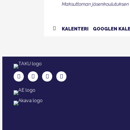
Maksuttoman jäsenkoulutuksen tuo
KALENTERI
GOOGLEN KALE
TAKU Facebookissa
TAKU Twitterissä
TAKU Instagramissa
TAKU LinkedInissä