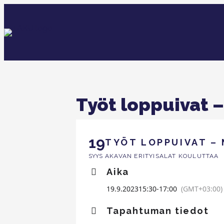
Työt loppuivat –
19
TYÖT LOPPUIVAT – 
AKAVAN ERITYISALAT KOULUTTAA
SYYS
Aika
19.9.2023
15:30
-
17:00
(GMT+03:00)
Tapahtuman tiedot