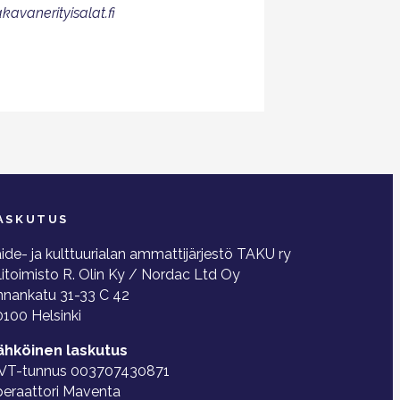
avanerityisalat.fi
ASKUTUS
ide- ja kulttuurialan ammattijärjestö TAKU ry
litoimisto R. Olin Ky / Nordac Ltd Oy
nnankatu 31-33 C 42
100 Helsinki
ähköinen laskutus
VT-tunnus 003707430871
peraattori Maventa