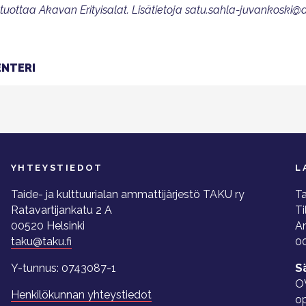
ttaa Akavan Erityisalat. Lisätietoja satu.sahla-juvankoski@ak
NTERI
YHTEYSTIEDOT
L
Taide- ja kulttuurialan ammattijärjestö TAKU ry
Ta
Ratavartijankatu 2 A
Ti
00520 Helsinki
A
taku@taku.fi
00
Y-tunnus: 0743087-1
S
O
Henkilökunnan yhteystiedot
o