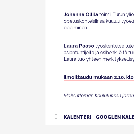
Johanna Ollila
toimii Turun yl
opetuskohteisiinsa kuuluu työel
oppiminen.
Laura Paaso
työskentelee tule
asiantuntijoita ja esihenkilöit
Laura tuo yhteen merkitykselli
Ilmoittaudu mukaan 2.10. kl
Maksuttoman koulutuksen jäsenil
KALENTERI
GOOGLEN KALE