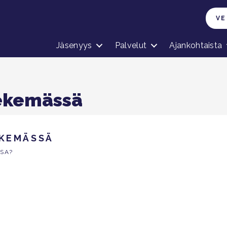
VE
Jäsenyys
Palvelut
Ajankohtaista
tekemässä
EKEMÄSSÄ
SA?