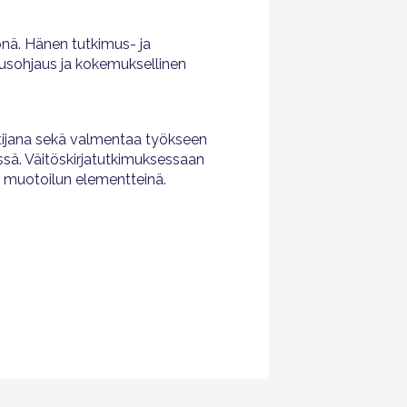
nä. Hänen tutkimus- ja
uusohjaus ja kokemuksellinen
ntijana sekä valmentaa työkseen
ssä. Väitöskirjatutkimuksessaan
n muotoilun elementteinä.