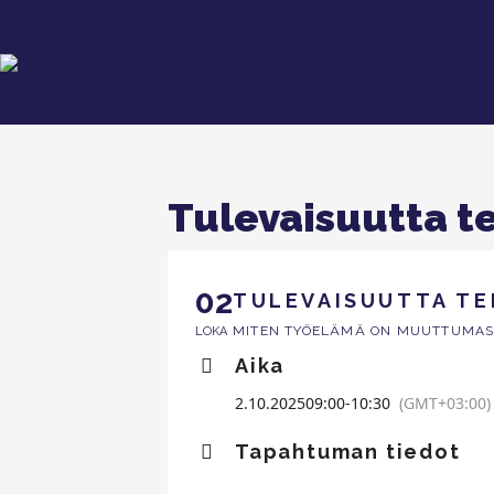
Tulevaisuutta 
02
TULEVAISUUTTA T
MITEN TYÖELÄMÄ ON MUUTTUMAS
LOKA
Aika
2.10.2025
09:00
-
10:30
(GMT+03:00)
Tapahtuman tiedot