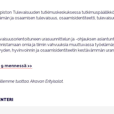
iopiston Tulevaisuuden tutkimuskeskuksessa tutkimuspäällikkö
ämän ja osaamisen tulevaisuus, osaamisidentiteetti, tulevais
vaisuusorientoituneen urasuunnittelun ja -ohjauksen asiantu
ä tunnistamaan omia ja tiimin vahvuuksia muuttuvassa työelämä
syyden, hyvinvoinnin ja osaamisidentiteetin kestävämmän ura
o 9 mennessä >>
lemme tuottaa Akavan Erityisalat.
NTERI