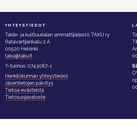
YHTEYSTIEDOT
L
Taide- ja kulttuurialan ammattijärjestö TAKU ry
Ta
Ratavartijankatu 2 A
Ti
00520 Helsinki
A
taku@taku.fi
00
Y-tunnus: 0743087-1
S
O
Henkilökunnan yhteystiedot
o
Jäsentietojen päivitys
0
Tietoa evästeistä
Tietosuojaseloste