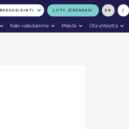
RKKOASIOINTI
LIITY JÄSENEKSI
EN
Näin vaikutamme
Meistä
Ota yhteyttä