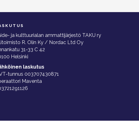
ASKUTUS
ide- ja kulttuurialan ammattijärjestö TAKU ry
litoimisto R. Olin Ky / Nordac Ltd Oy
nnankatu 31-33 C 42
100 Helsinki
ähköinen laskutus
VT-tunnus 003707430871
peraattori Maventa
03721291126