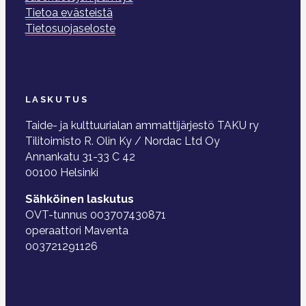
Tietoa evästeistä
Tietosuojaseloste
LASKUTUS
Taide- ja kulttuurialan ammattijärjestö TAKU ry
Tilitoimisto R. Olin Ky / Nordac Ltd Oy
Annankatu 31-33 C 42
00100 Helsinki
Sähköinen laskutus
OVT-tunnus 003707430871
operaattori Maventa
003721291126