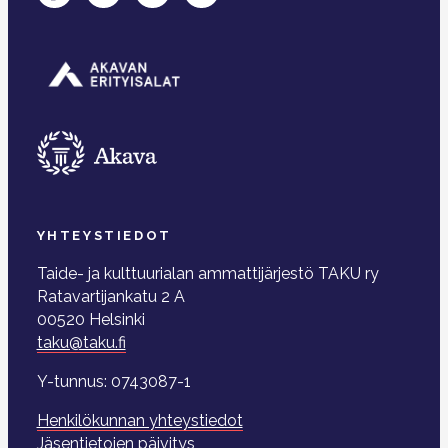
YHTEYSTIEDOT
Taide- ja kulttuurialan ammattijärjestö TAKU ry
Ratavartijankatu 2 A
00520 Helsinki
taku@taku.fi
Y-tunnus: 0743087-1
Henkilökunnan yhteystiedot
Jäsentietojen päivitys