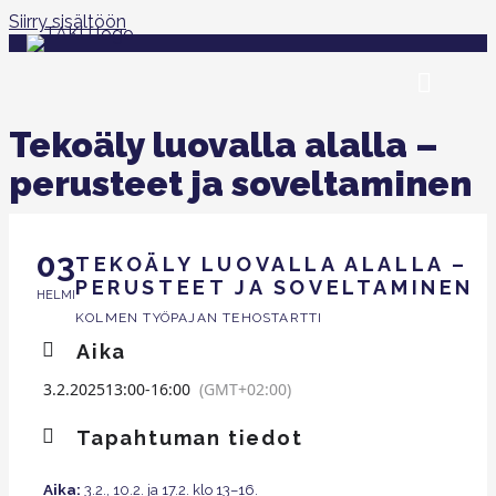
Siirry sisältöön
Tekoäly luovalla alalla –
perusteet ja soveltaminen
03
TEKOÄLY LUOVALLA ALALLA –
PERUSTEET JA SOVELTAMINEN
HELMI
KOLMEN TYÖPAJAN TEHOSTARTTI
Aika
3.2.2025
13:00
-
16:00
(GMT+02:00)
Tapahtuman tiedot
Aika:
3.2., 10.2. ja 17.2. klo 13–16.