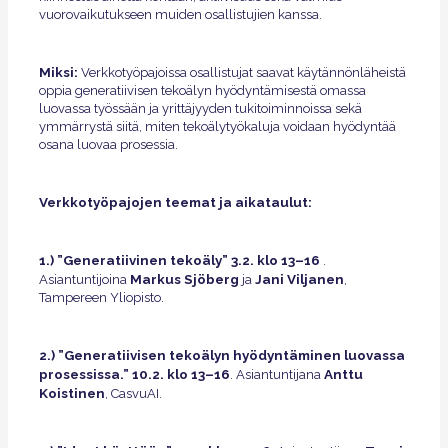
vuorovaikutukseen muiden osallistujien kanssa.
Miksi:
Verkkotyöpajoissa osallistujat saavat käytännönläheistä
oppia generatiivisen tekoälyn hyödyntämisestä omassa
luovassa työssään ja yrittäjyyden tukitoiminnoissa sekä
ymmärrystä siitä, miten tekoälytyökaluja voidaan hyödyntää
osana luovaa prosessia.
Verkkotyöpajojen teemat ja aikataulut:
1.) ”Generatiivinen tekoäly” 3.2. klo 13–16
.
Markus Sjöberg
Jani Viljanen
Asiantuntijoina
ja
,
Tampereen Yliopisto.
2.) ”Generatiivisen tekoälyn hyödyntäminen luovassa
prosessissa.” 10.2. klo 13–16
Anttu
. Asiantuntijana
Koistinen
, CasvuAI.