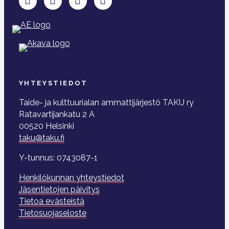
YHTEYSTIEDOT
Taide- ja kulttuurialan ammattijärjestö TAKU ry
Ratavartijankatu 2 A
00520 Helsinki
taku@taku.fi
Y-tunnus: 0743087-1
Henkilökunnan yhteystiedot
Jäsentietojen päivitys
Tietoa evästeistä
Tietosuojaseloste