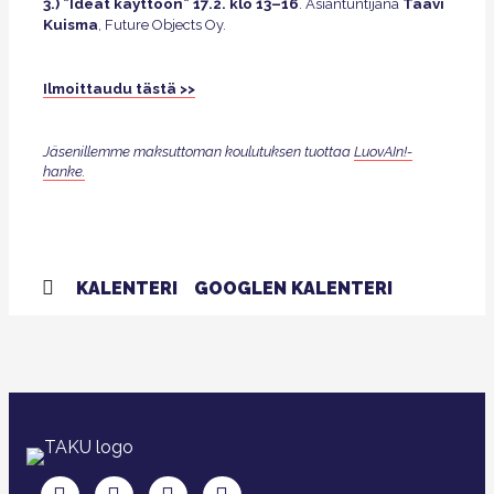
3.) ”Ideat käyttöön” 17.2. klo 13–16
Taavi
. Asiantuntijana
Kuisma
, Future Objects Oy.
Ilmoittaudu tästä >>
Jäsenillemme maksuttoman koulutuksen tuottaa
LuovAIn!-
hanke.
KALENTERI
GOOGLEN KALENTERI
TAKU Facebookissa
TAKU Twitterissä
TAKU Instagramissa
TAKU LinkedInissä