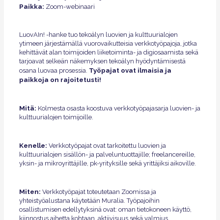
Paikka:
Zoom-webinaari
LuovAIn! -hanke tuo tekoälyn luovien ja kulttuurialojen
ytimeen järjestämällä vuorovaikutteisia verkkotyöpajoja, jotka
kehittävät alan toimijoiden liiketoiminta- ja digiosaamista sekä
tarjoavat selkeän näkemyksen tekoälyn hyödyntämisestä
Työpajat ovat ilmaisia ja
osana luovaa prosessia.
paikkoja on rajoitetusti!
Mitä:
Kolmesta osasta koostuva verkkotyöpajasarja luovien- ja
kulttuurialojen toimijoille.
Kenelle:
Verkkotyöpajat ovat tarkoitettu luovien ja
kulttuurialojen sisällön- ja palveluntuottajille; freelancereille,
yksin- ja mikroyrittäjille, pk-yrityksille sekä yrittäjiksi aikoville.
Miten:
Verkkotyöpajat toteutetaan Zoomissa ja
yhteistyöalustana käytetään Muralia. Työpajoihin
osallistumisen edellytyksinä ovat: oman tietokoneen käyttö,
kiinnostus aihetta kohtaan, aktiivisuus sekä valmius