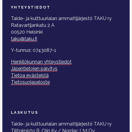
YHTEYSTIEDOT
Taide- ja kulttuurialan ammattijärjestö TAKU ry
Ratavartijankatu 2 A
00520 Helsinki
taku@taku.fi
Y-tunnus: 0743087-1
Henkilökunnan yhteystiedot
Jäsentietojen päivitys
Tietoa evästeistä
Tietosuojaseloste
LASKUTUS
Taide- ja kulttuurialan ammattijärjestö TAKU ry
Tilitoimisto R. Olin Ky / Nordac Ltd Oy