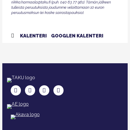
riikka.harmaala@taku.fi (puh. 040 63 77 961). Tämän jälkeen
tulleista peruutuksista joudumme veloittamaan 10 euron
peruutusmaksun (ei koske sairastapauksia).
KALENTERI
GOOGLEN KALENTERI
TAKU Facebookissa
TAKU Twitterissä
TAKU Instagramissa
TAKU LinkedInissä