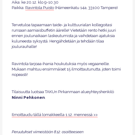
Aika: ke 20.12. klo 9-10.30
Paikka:
Ravintola Puisto
(Hämeenkatu 14a, 33100 Tampere)
Tervetuloa tapaamaan taide- ja kulttuurialan kollegoitasi
runsaan aamiaisbuffetin äärelle! Vietetään rento hetki juuri
ennen joulunaikaan laskeutumista ja vaihdetaan ajatuksia
kuluneesta syksystä. Hengähdetään ja tehdään tilaa
joulurauhalle!
Ravintola tarjoaa ihania houkutuksia myös vegaaneille.
Mukaan mahtuu ensimmäiset 15 ilmoittautunutta, joten toimi
nopeasti!
Tilaisuutta luotsaa TAKUn Pirkanmaan alueyhteyshenkilö
Ninni Pehkonen
.
Ilmoittaudu tällä lomakkeella 1.12. mennessä >>
Peruutukset viimeistään 8.12. osoitteeseen