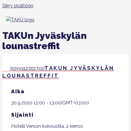
Siirry sisältöön
TAKUn Jyväskylän
lounastreffit
TAKUN JYVÄSKYLÄN
30
syys
12:00
13:00
LOUNASTREFFIT
Aika
30.9.2020
12:00
-
13:00
(GMT+03:00)
Sijainti
Hotelli Verson kokoustila, 2 kerros