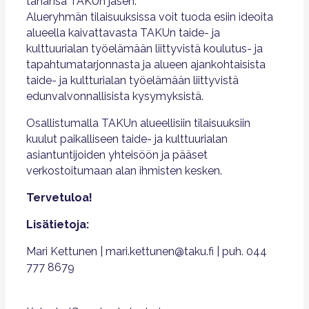
tahansa TAKUn jäsen.
Alueryhmän tilaisuuksissa voit tuoda esiin ideoita
alueella kaivattavasta TAKUn taide- ja
kulttuurialan työelämään liittyvistä koulutus- ja
tapahtumatarjonnasta ja alueen ajankohtaisista
taide- ja kultturialan työelämään liittyvistä
edunvalvonnallisista kysymyksistä.
Osallistumalla TAKUn alueellisiin tilaisuuksiin
kuulut paikalliseen taide- ja kulttuurialan
asiantuntijoiden yhteisöön ja pääset
verkostoitumaan alan ihmisten kesken.
Tervetuloa!
Lisätietoja:
Mari Kettunen | mari.kettunen@taku.fi | puh. 044
777 8679