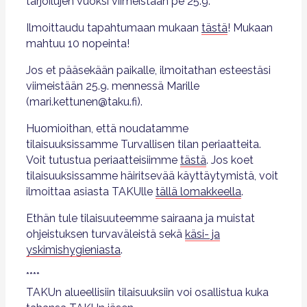
tarjoilujen vuoksi viimeistään pe 25.9.
Ilmoittaudu tapahtumaan mukaan
tästä
! Mukaan
mahtuu 10 nopeinta!
Jos et pääsekään paikalle, ilmoitathan esteestäsi
viimeistään 25.9. mennessä Marille
(mari.kettunen@taku.fi).
Huomioithan, että noudatamme
tilaisuuksissamme Turvallisen tilan periaatteita.
Voit tutustua periaatteisiimme
tästä
. Jos koet
tilaisuuksissamme häiritsevää käyttäytymistä, voit
ilmoittaa asiasta TAKUlle
tällä lomakkeella
.
Ethän tule tilaisuuteemme sairaana ja muistat
ohjeistuksen turvaväleistä sekä
käsi- ja
yskimishygieniasta
.
****
TAKUn alueellisiin tilaisuuksiin voi osallistua kuka