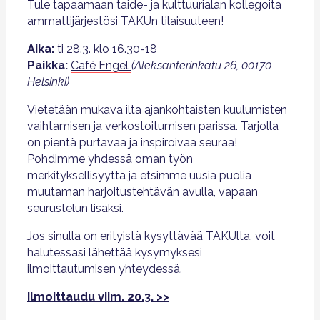
Tule tapaamaan taide- ja kulttuurialan kollegoita
ammattijärjestösi TAKUn tilaisuuteen!
Aika:
ti 28.3. klo 16.30-18
Paikka:
Café Engel
(Aleksanterinkatu 26, 00170
Helsinki)
Vietetään mukava ilta ajankohtaisten kuulumisten
vaihtamisen ja verkostoitumisen parissa. Tarjolla
on pientä purtavaa ja inspiroivaa seuraa!
Pohdimme yhdessä oman työn
merkityksellisyyttä ja etsimme uusia puolia
muutaman harjoitustehtävän avulla, vapaan
seurustelun lisäksi.
Jos sinulla on erityistä kysyttävää TAKUlta, voit
halutessasi lähettää kysymyksesi
ilmoittautumisen yhteydessä.
Ilmoittaudu viim. 20.3. >>