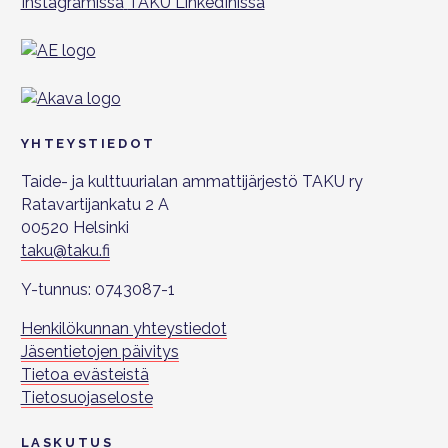
Instagramissa
TAKU LinkedInissä
YHTEYSTIEDOT
Taide- ja kulttuurialan ammattijärjestö TAKU ry
Ratavartijankatu 2 A
00520 Helsinki
taku@taku.fi
Y-tunnus: 0743087-1
Henkilökunnan yhteystiedot
Jäsentietojen päivitys
Tietoa evästeistä
Tietosuojaseloste
LASKUTUS