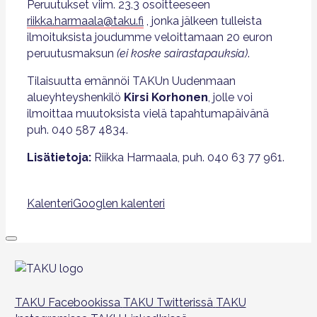
Peruutukset viim. 23.3 osoitteeseen
riikka.harmaala@taku.fi
, jonka jälkeen tulleista
ilmoituksista joudumme veloittamaan 20 euron
peruutusmaksun
(ei koske sairastapauksia)
.
Tilaisuutta emännöi TAKUn Uudenmaan
alueyhteyshenkilö
Kirsi Korhonen
, jolle voi
ilmoittaa muutoksista vielä tapahtumapäivänä
puh. 040 587 4834.
Lisätietoja:
Riikka Harmaala, puh. 040 63 77 961.
Kalenteri
Googlen kalenteri
TAKU Facebookissa
TAKU Twitterissä
TAKU