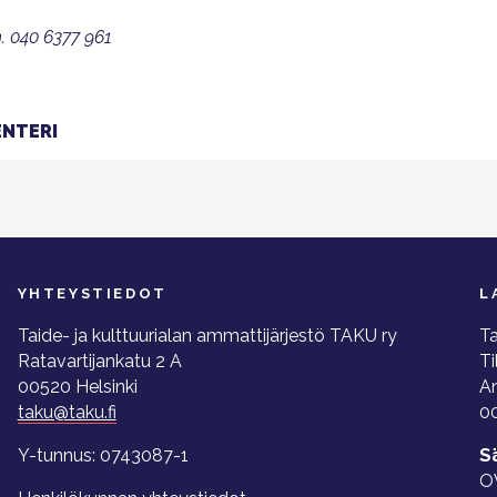
h. 040 6377 961
NTERI
YHTEYSTIEDOT
L
Taide- ja kulttuurialan ammattijärjestö TAKU ry
Ta
Ratavartijankatu 2 A
Ti
00520 Helsinki
A
taku@taku.fi
00
Y-tunnus: 0743087-1
S
O