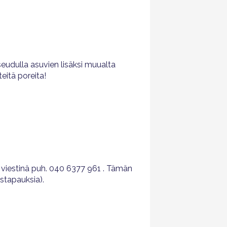
udulla asuvien lisäksi muualta
eitä poreita!
 viestinä puh. 040 6377 961 . Tämän
stapauksia).