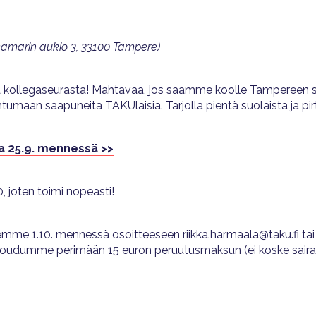
kamarin aukio 3, 33100 Tampere)
 kollegaseurasta! Mahtavaa, jos saamme koolle Tampereen se
maan saapuneita TAKUlaisia. Tarjolla pientä suolaista ja pirt
la 25.9. mennessä >>
joten toimi nopeasti!
emme 1.10. mennessä osoitteeseen riikka.harmaala@taku.fi tai
a joudumme perimään 15 euron peruutusmaksun (ei koske saira