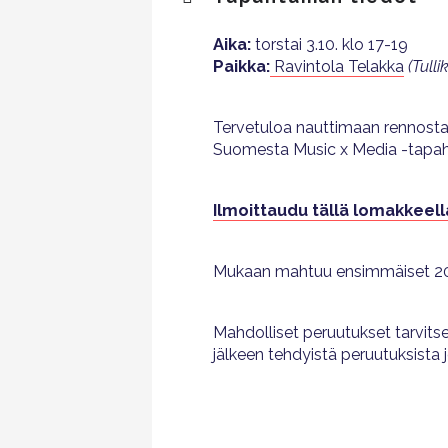
Aika:
torstai 3.10. klo 17-19
Paikka:
Ravintola Telakka
(Tulli
Tervetuloa nauttimaan rennosta
Suomesta Music x Media -tapahtu
Ilmoittaudu tällä lomakkeel
Mukaan mahtuu ensimmäiset 20, 
Mahdolliset peruutukset tarvits
jälkeen tehdyistä peruutuksist