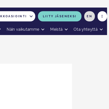
RKKOASIOINTI
LIITY JÄSENEKSI
EN
Näin vaikutamme
Meistä
Ota yhteyttä