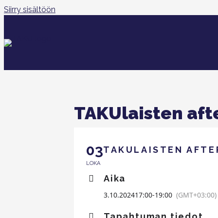
Siirry sisältöön
TAKUlaisten aft
03
TAKULAISTEN AFTE
LOKA
Aika
3.10.2024
17:00
-
19:00
(GMT+03:00)
Tapahtuman tiedot