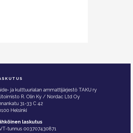
ASKUTUS
ide- ja kulttuurialan ammattijärjestö TAKU ry
litoimisto R. Olin Ky / Nordac Ltd Oy
nnankatu 31-33 C 42
100 Helsinki
ähköinen laskutus
VT-tunnus 003707430871