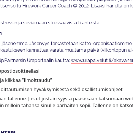
isensoitu Firework Career Coach © 2012. Lisäksi hänellä on k
tressin ja seviämään stressaavista tilanteista.
n
ain jäsenemme. Jäsenyys tarkastetaan katto-organisaatiomme 
arkastukseen kannattaa varata muutama päivä (viikonlopun aik
pPartnersin Uraportaalin kautta:
www.urapalvelut.fi/akavaneri
postiosoitteellasi
ja klikkaa ”Ilmoittaudu”
lmoittautumisen hyväksymisestä sekä osallistumisohjeet
än tallenne. Jos et jostain syystä pääsekään katsomaan webin
n milloin tahansa sinulle parhaiten sopii. Tallenne on katso
NTERI