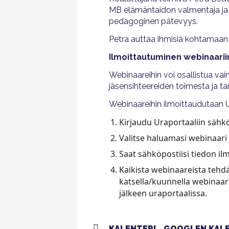
MB elämäntaidon valmentaja ja l
pedagoginen pätevyys.
Petra auttaa ihmisiä kohtamaan s
Ilmoittautuminen webinaarii
Webinaareihin voi osallistua v
jäsensihteereiden toimesta ja t
Webinaareihin ilmoittaudutaan U
Kirjaudu Uraportaaliin sähkö
Valitse haluamasi webinaari 
Saat sähköpostiisi tiedon i
Kaikista webinaareista tehdä
katsella/kuunnella webinaari
jälkeen uraportaalissa.
KALENTERI
GOOGLEN KALE