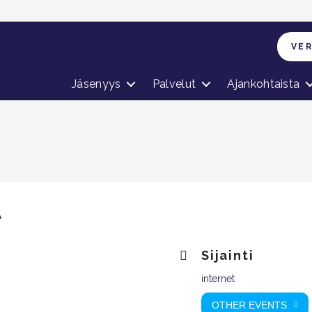
VE
Jäsenyys
Palvelut
Ajankohtaista
a
A
Sijainti
internet
OTHER EVENTS