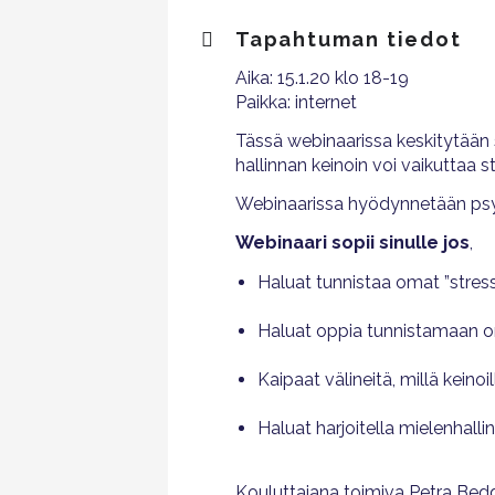
Tapahtuman tiedot
Aika: 15.1.20 klo 18-19
Paikka: internet
Tässä webinaarissa keskitytään 
hallinnan keinoin voi vaikuttaa str
Webinaarissa hyödynnetään psyko
Webinaari sopii sinulle jos
,
Haluat tunnistaa omat ”stressik
Haluat oppia tunnistamaan om
Kaipaat välineitä, millä keinoil
Haluat harjoitella mielenhalli
Kouluttajana toimiva Petra Bed