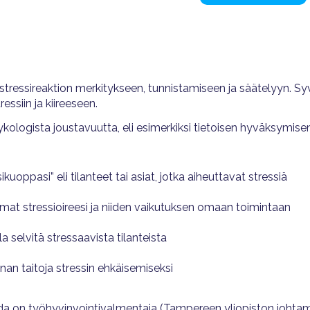
stressireaktion merkitykseen, tunnistamiseen ja säätelyyn. 
essiin ja kiireeseen.
logista joustavuutta, eli esimerkiksi tietoisen hyväksymisen 
uoppasi” eli tilanteet tai asiat, jotka aiheuttavat stressiä
at stressioireesi ja niiden vaikutuksen omaan toimintaan
la selvitä stressaavista tilanteista
nnan taitoja stressin ehkäisemiseksi
da on työhyvinvointivalmentaja (Tampereen yliopiston johta