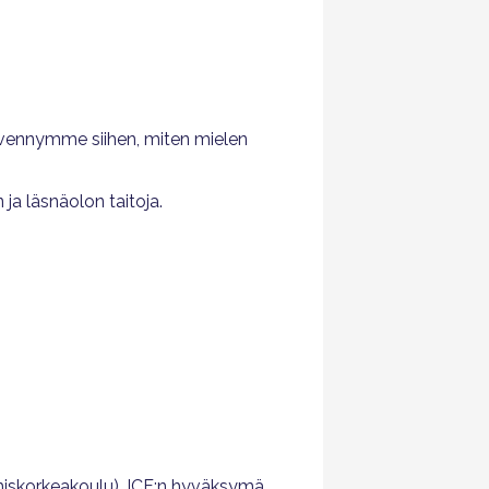
Syvennymme siihen, miten mielen
ja läsnäolon taitoja.
miskorkeakoulu), ICF:n hyväksymä