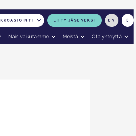
RKKOASIOINTI
LIITY JÄSENEKSI
EN
Näin vaikutamme
Meistä
Ota yhteyttä