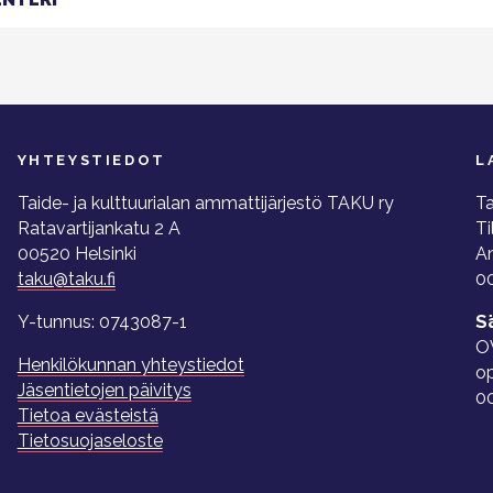
YHTEYSTIEDOT
L
Taide- ja kulttuurialan ammattijärjestö TAKU ry
Ta
Ratavartijankatu 2 A
Ti
00520 Helsinki
A
taku@taku.fi
00
Y-tunnus: 0743087-1
S
O
Henkilökunnan yhteystiedot
o
Jäsentietojen päivitys
0
Tietoa evästeistä
Tietosuojaseloste