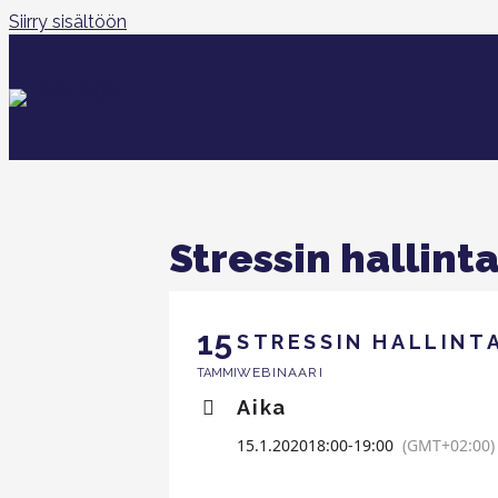
Siirry sisältöön
Stressin hallint
15
STRESSIN HALLINT
WEBINAARI
TAMMI
Aika
15.1.2020
18:00
-
19:00
(GMT+02:00)