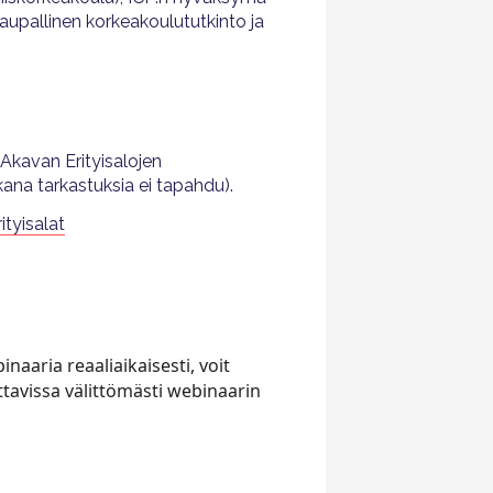
aupallinen korkeakoulututkinto ja
Akavan Erityisalojen
ana tarkastuksia ei tapahdu).
tyisalat
aaria reaaliaikaisesti, voit
ttavissa välittömästi webinaarin