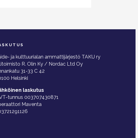
ASKUTUS
ide- ja kulttuurialan ammattijärjestö TAKU ry
litoimisto R. Olin Ky / Nordac Ltd Oy
nnankatu 31-33 C 42
100 Helsinki
ähköinen laskutus
VT-tunnus 003707430871
peraattori Maventa
03721291126