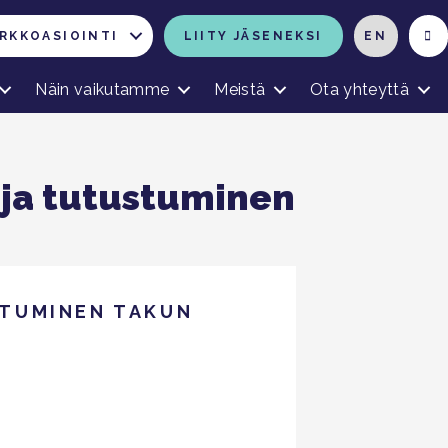
RKKOASIOINTI
LIITY JÄSENEKSI
EN
Näin vaikutamme
Meistä
Ota yhteyttä
 ja tutustuminen
STUMINEN TAKUN