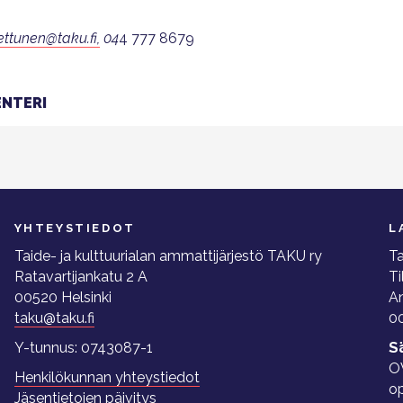
ettunen@tak
u
.fi,
04
4 777 8679
NTERI
YHTEYSTIEDOT
L
Taide- ja kulttuurialan ammattijärjestö TAKU ry
Ta
Ratavartijankatu 2 A
Ti
00520 Helsinki
A
taku@taku.fi
00
Y-tunnus: 0743087-1
S
O
Henkilökunnan yhteystiedot
o
Jäsentietojen päivitys