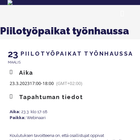
Piilotyöpaikat työnhaussa
23
PIILOTYÖPAIKAT TYÖNHAUSSA
MAALIS
Aika
23.3.2023
17:00
-
18:00
(GMT+02:00)
Tapahtuman tiedot
Aika:
23.3. klo 17-18
Paikka:
Webinaari
Koulutuksen tavoitteena on, että osallistujat oppivat