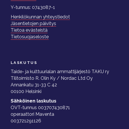
Y-tunnus: 0743087-1
Henkilökunnan yhteystiedot
Jäsentietojen päivitys
Tietoa evästeistä
Tietosuojaseloste
LASKUTUS
Taide- ja kulttuurialan ammattijärjestö TAKU ry
Tilitoimisto R. Olin Ky / Nordac Ltd Oy
Annankatu 31-33 C 42
00100 Helsinki
Sähköinen laskutus
OVT-tunnus 003707430871
operaattori Maventa
003721291126