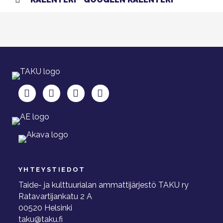
TAKU Facebookissa
TAKU Twitterissä
TAKU Instagramissa
TAKU LinkedInissä
YHTEYSTIEDOT
Taide- ja kulttuurialan ammattijärjestö TAKU ry
Ratavartijankatu 2 A
00520 Helsinki
taku@taku.fi