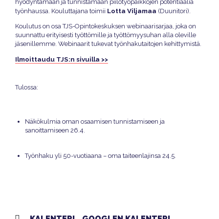
hyödyntämään ja tunnistamaan piilotyöpaikkojen potentiaalia
Lotta Viljamaa
työnhaussa. Kouluttajana toimii
(Duunitori).
Koulutus on osa TJS-Opintokeskuksen webinaarisarjaa, joka on
suunnattu erityisesti työttömille ja työttömyysuhan alla oleville
jäsenillemme. Webinaarit tukevat työnhakutaitojen kehittymistä.
Ilmoittaudu TJS:n sivuilla >>
Tulossa:
Näkökulmia oman osaamisen tunnistamiseen ja
sanoittamiseen 26.4.
Työnhaku yli 50-vuotiaana – oma taiteenlajinsa 24.5.
KALENTERI
GOOGLEN KALENTERI