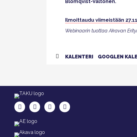
Blomqvist-Valtonen.
Ilmoittaudu viimeistään 27.11
Webinaarin tuottaa Akavan Erityi
KALENTERI
GOOGLEN KALE
TAKU Facebookissa
TAKU Twitterissä
TAKU Instagramissa
TAKU LinkedInissä