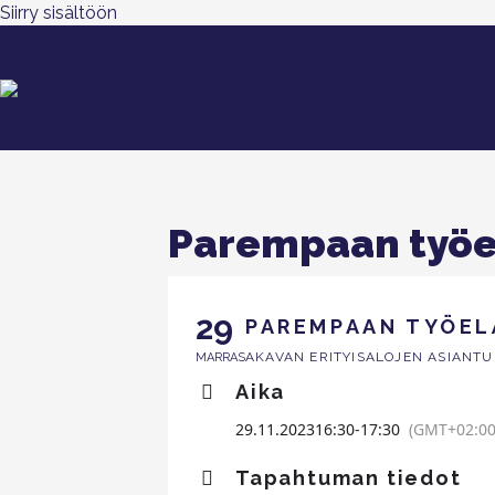
Siirry sisältöön
Parempaan työe
29
PAREMPAAN TYÖEL
AKAVAN ERITYISALOJEN ASIANTU
MARRAS
Aika
29.11.2023
16:30
-
17:30
(GMT+02:00
Tapahtuman tiedot