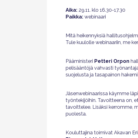
Aika:
29.11. klo 16.30-17.30
Paikka:
webinaari
Mitä heikennyksiä hallitusohjelm
Tule kuulolle webinaariin, me k
Pääministeri
Petteri Orpon
hal
pelisääntöjä vahvasti työnantaja-
suojelusta ja tasapainon hakem
Jäsenwebinaarissa käymme läpi 
työntekijöihin. Tavoitteena on, e
tavoittelee. Lisäksi kerromme, 
puolesta.
Kouluttajina toimivat Akavan Er