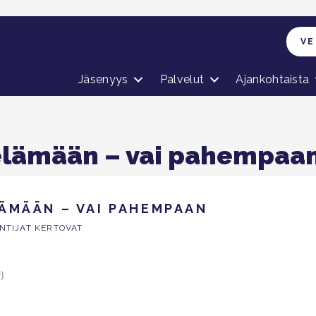
VE
Jäsenyys
Palvelut
Ajankohtaista
lämään – vai pahempaa
ÄMÄÄN – VAI PAHEMPAAN
NTIJAT KERTOVAT
)