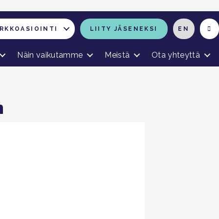
RKKOASIOINTI
LIITY JÄSENEKSI
EN
Näin vaikutamme
Meistä
Ota yhteyttä
n