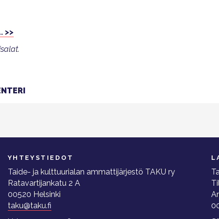
. >>
salat.
NTERI
YHTEYSTIEDOT
L
Taide- ja kulttuurialan ammattijärjestö TAKU ry
Ta
Ratavartijankatu 2 A
Ti
00520 Helsinki
A
taku@taku.fi
00