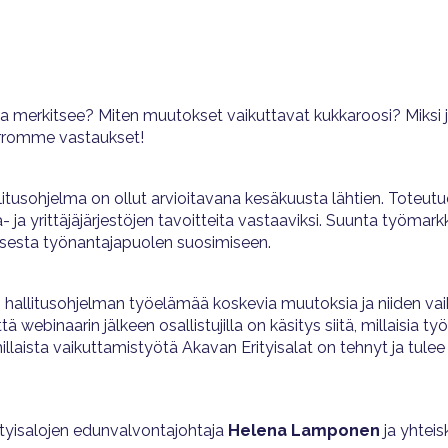
a merkitsee? Miten muutokset vaikuttavat kukkaroosi? Miksi juu
erromme vastaukset!
litusohjelma on ollut arvioitavana kesäkuusta lähtien. Tote
 ja yrittäjäjärjestöjen tavoitteita vastaaviksi. Suunta työmark
isesta työnantajapuolen suosimiseen.
hallitusohjelman työelämää koskevia muutoksia ja niiden vai
ttä webinaarin jälkeen osallistujilla on käsitys siitä, millaisi
millaista vaikuttamistyötä Akavan Erityisalat on tehnyt ja 
ityisalojen edunvalvontajohtaja
Helena Lamponen
ja yhtei