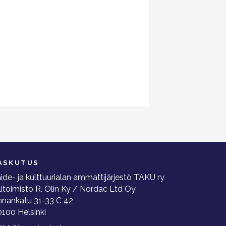
ASKUTUS
ide- ja kulttuurialan ammattijärjestö TAKU ry
litoimisto R. Olin Ky / Nordac Ltd Oy
nnankatu 31-33 C 42
100 Helsinki