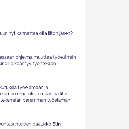
ri nyt kannattaa olla liiton jäsen?
utuessaan ohjelma muuttaa työelämän
kinoilla kääntyy työntekijän
kutuksia työelämään ja
a työelämän muutoksia maan hallitus
tulee tekemään paremman työelämän
skuntasuhteiden päällikkö
Elin