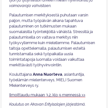
työn ja työyhteisön arkeen mielen hyvinvointia ja
voimavaroja vahvistaen.
Palautumisen merkityksestä puhutaan varsin
paljon, mutta työpäivän aikana tapahtuva
palautuminen on tutkimusten mukaan
suomalaisilla työntekijöillä vähäistä. Stressillä ja
palautumisella on valtava merkitys niin
työkyvyllemme kuin mielellemme. Palautumisen
taitoja opettelemalla, palautumisen esteitä
tunnistamalla sekä työpaikalla uusia
toimintatapoja luomalla voidaan vaikuttaa
merkittävästi työhyvinvointiin.
Kouluttajana
Anna Nuorteva
, asiantuntija,
työelämän mielenterveys, MIELI Suomen
Mielenterveys ry.
Ilmoittaudu mukaan 3.2. klo 9 mennessä >>
Koulutus on Akavan Erityisalojen järjestämä.