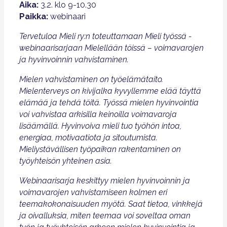
Aika:
3.2. klo 9-10.30
Paikka:
webinaari
Tervetuloa Mieli ry:n toteuttamaan Mieli työssä -
webinaarisarjaan Mielellään töissä – voimavarojen
ja hyvinvoinnin vahvistaminen.
Mielen vahvistaminen on työelämätaito.
Mielenterveys on kivijalka kyvyllemme elää täyttä
elämää ja tehdä töitä. Työssä mielen hyvinvointia
voi vahvistaa arkisilla keinoilla voimavaroja
lisäämällä. Hyvinvoiva mieli tuo työhön intoa,
energiaa, motivaatiota ja sitoutumista.
Mieliystävällisen työpaikan rakentaminen on
työyhteisön yhteinen asia. ​
Webinaarisarja keskittyy mielen hyvinvoinnin ja
voimavarojen vahvistamiseen kolmen eri
teemakokonaisuuden myötä. Saat tietoa, vinkkejä
ja oivalluksia, miten teemaa voi soveltaa oman