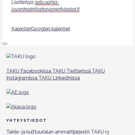
Lisätietoja
satu.sahla-
juvankoski@akavanerityisalat.fi
Kalenteri
Googlen kalenteri
TAKU Facebookissa
TAKU Twitterissä
TAKU
Instagramissa
TAKU LinkedInissä
YHTEYSTIEDOT
Taide- ja kulttuurialan ammattijärjestö TAKU ry