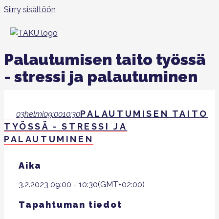
Siirry sisältöön
Palautumisen taito työssä
- stressi ja palautuminen
PALAUTUMISEN TAITO
03
helmi
09:00
10:30
TYÖSSÄ - STRESSI JA
PALAUTUMINEN
Aika
3.2.2023
09:00
-
10:30
(GMT+02:00)
Tapahtuman tiedot