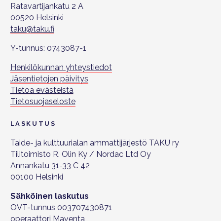
Ratavartijankatu 2 A
00520 Helsinki
taku@taku.fi
Y-tunnus: 0743087-1
Henkilökunnan yhteystiedot
Jäsentietojen päivitys
Tietoa evästeistä
Tietosuojaseloste
LASKUTUS
Taide- ja kulttuurialan ammattijärjestö TAKU ry
Tilitoimisto R. Olin Ky / Nordac Ltd Oy
Annankatu 31-33 C 42
00100 Helsinki
Sähköinen laskutus
OVT-tunnus 003707430871
operaattori Maventa