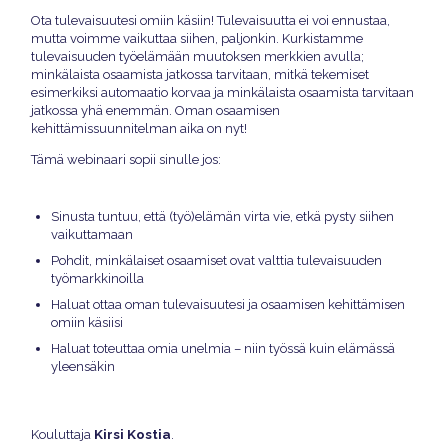
Ota tulevaisuutesi omiin käsiin! Tulevaisuutta ei voi ennustaa,
mutta voimme vaikuttaa siihen, paljonkin. Kurkistamme
tulevaisuuden työelämään muutoksen merkkien avulla;
minkälaista osaamista jatkossa tarvitaan, mitkä tekemiset
esimerkiksi automaatio korvaa ja minkälaista osaamista tarvitaan
jatkossa yhä enemmän. Oman osaamisen
kehittämissuunnitelman aika on nyt!
Tämä webinaari sopii sinulle jos:
Sinusta tuntuu, että (työ)elämän virta vie, etkä pysty siihen
vaikuttamaan
Pohdit, minkälaiset osaamiset ovat valttia tulevaisuuden
työmarkkinoilla
Haluat ottaa oman tulevaisuutesi ja osaamisen kehittämisen
omiin käsiisi
Haluat toteuttaa omia unelmia – niin työssä kuin elämässä
yleensäkin
Kirsi Kostia
Kouluttaja
.