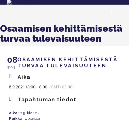
Osaamisen kehittämisestä
turvaa tulevaisuuteen
08
OSAAMISEN KEHITTÄMISESTÄ
TURVAA TULEVAISUUTEEN
SYYS
Aika
8.9.2021
18:00
-
18:00
(GMT+03:00)
Tapahtuman tiedot
Aika:
8.9. klo 18-
Paikka:
webinaari