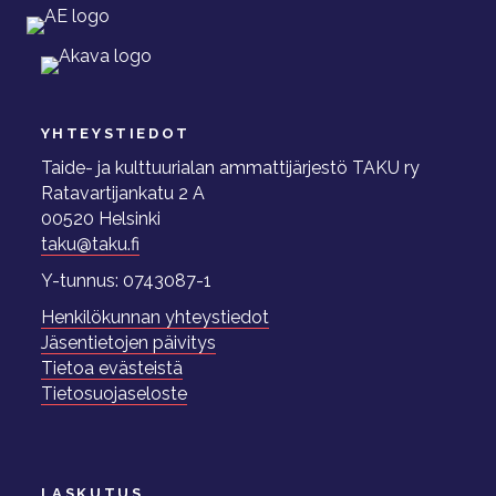
YHTEYSTIEDOT
Taide- ja kulttuurialan ammattijärjestö TAKU ry
Ratavartijankatu 2 A
00520 Helsinki
taku@taku.fi
Y-tunnus: 0743087-1
Henkilökunnan yhteystiedot
Jäsentietojen päivitys
Tietoa evästeistä
Tietosuojaseloste
LASKUTUS