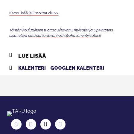
Katso lisää ja ilmoittaudu >>
Tämän koulutuksen tuottaa Akavan Erityisalat ja UpPartners.
Lisätietoja
satu.sahla-juvankoski@akavanerityisalat.fi
LUE LISÄÄ
KALENTERI
GOOGLEN KALENTERI
TAKU Facebookissa
TAKU Twitterissä
TAKU Instagramissa
TAKU LinkedInissä