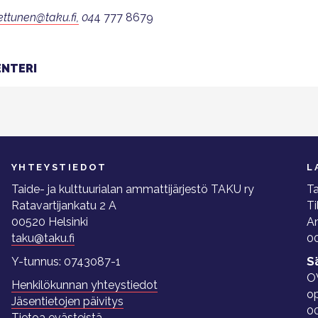
ettunen@tak
u
.fi,
04
4 777 8679
NTERI
YHTEYSTIEDOT
L
Taide- ja kulttuurialan ammattijärjestö TAKU ry
Ta
Ratavartijankatu 2 A
Ti
00520 Helsinki
A
taku@taku.fi
00
Y-tunnus: 0743087-1
S
O
Henkilökunnan yhteystiedot
o
Jäsentietojen päivitys
0
Tietoa evästeistä