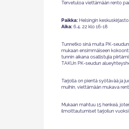
Tervetuloa viettämään rento par
Paikka:
Helsingin keskuskirjasto
Aika:
6.4. 22 klo 16-18
Tunnetko sinä muita PK-seudun
mukaan ensimmäiseen kokoontum
tunnin aikana osallistujia piir
TAKUn PK-seudun alueyhteyshen
Tarjolla on pientä syötävää ja 
muihin, viettämään mukava rento
Mukaan mahtuu 15 henkeä, joten 
ilmoittautumiset tarjoilun vuoks