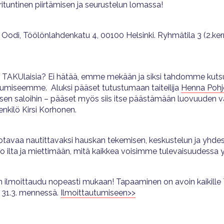
ituntinen piirtämisen ja seurustelun lomassa!
 Oodi, Töölönlahdenkatu 4, 00100 Helsinki. Ryhmätila 3 (2.ke
 TAKUlaisia? Ei hätää, emme mekään ja siksi tahdomme kut
iseemme. Aluksi pääset tutustumaan taiteilija
Henna Pohj
tämisen saloihin – pääset myös siis itse päästämään luovuuden
kilö Kirsi Korhonen.
juotavaa nautittavaksi hauskan tekemisen, keskustelun ja yh
 ilta ja miettimään, mitä kaikkea voisimme tulevaisuudessa 
ilmoittaudu nopeasti mukaan! Tapaaminen on avoin kaikille T
i 31.3. mennessä.
Ilmoittautumiseen>>