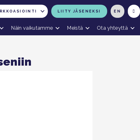
RKKOASIOINTI
LIITY JÄSENEKSI
EN
Näin vaikutamme
Meistä
Ota yhteyttä
seniin