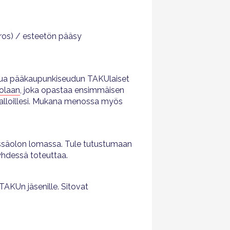
rros) / esteetön pääsy
sua pääkaupunkiseudun TAKUlaiset
olaan
, joka opastaa ensimmäisen
 valloillesi. Mukana menossa myös
dessäolon lomassa. Tule tutustumaan
yhdessä toteuttaa.
AKUn jäsenille. Sitovat