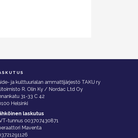
ASKUTUS
ide- ja kulttuurialan ammattijärjestö TAKU ry
litoimisto R. Olin Ky / Nordac Ltd Oy
nnankatu 31-33 C 42
100 Helsinki
ähköinen laskutus
VT-tunnus 003707430871
peraattori Maventa
03721291126