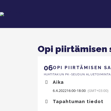
Opi piirtämisen 
06
OPI PIIRTÄMISEN S
TAKUN PK-SEUDUN ALUETOIMINTA
HUHTI
Aika
6.4.2022
16:00
-
18:00
(GMT+03:00)
Tapahtuman tiedot