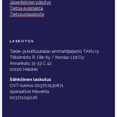
Jäsentietojen päivitys
Tietoa evästeistä
Tietosuojaseloste
LASKUTUS
Taide- ja kulttuurialan ammattijärjestö TAKU ry
Tilitoimisto R. Olin Ky / Nordac Ltd Oy
Annankatu 31-33 C 42
00100 Helsinki
Sähköinen laskutus
OVT-tunnus 003707430871
operaattori Maventa
003721291126