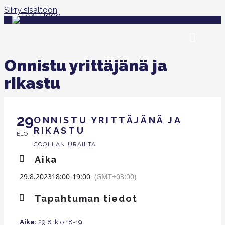
Siirry sisältöön
Onnistu yrittäjänä ja
rikastu
29
ONNISTU YRITTÄJÄNÄ JA
RIKASTU
ELO
COOLLAN URAILTA
Aika
29.8.2023
18:00
-
19:00
(GMT+03:00)
Tapahtuman tiedot
Aika:
29.8. klo 18-19