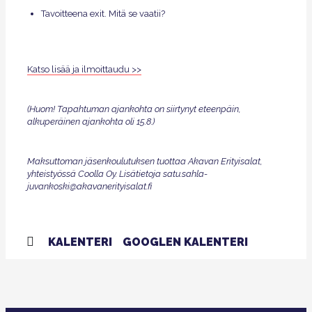
Tavoitteena exit. Mitä se vaatii?
Katso lisää ja ilmoittaudu
>>
(Huom! Tapahtuman ajankohta on siirtynyt eteenpäin,
alkuperäinen ajankohta oli 15.8.)
Maksuttoman jäsenkoulutuksen tuottaa Akavan Erityisalat,
yhteistyössä Coolla Oy. Lisätietoja satu.sahla-
juvankoski@akavanerityisalat.fi
KALENTERI
GOOGLEN KALENTERI