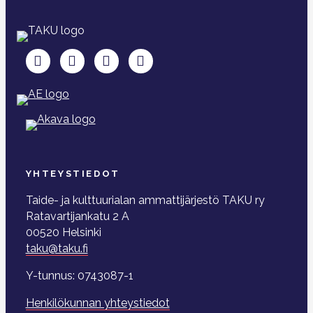
TAKU Facebookissa
TAKU Twitterissä
TAKU Instagramissa
TAKU LinkedInissä
YHTEYSTIEDOT
Taide- ja kulttuurialan ammattijärjestö TAKU ry
Ratavartijankatu 2 A
00520 Helsinki
taku@taku.fi
Y-tunnus: 0743087-1
Henkilökunnan yhteystiedot