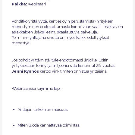
Paikka:
webinaari
Pohditko yrittäjyyttä, kenties oy:n perustamista? Yrityksen
menestyminen ei ole sattumasta kiinni, vaan vaatii maksavien
asiakkaiden lisäksi esim. skaalautuvia palveluja.
Toiminimiyrittäjänä sinulla on myös kaikki edellytykset
menestyä!
Jos pohdit yrittämistä, tule ehdottomasti linjoille. Exitin
yrityksestään tehnyt ja miljoonia sillä tienannut 28-vuotias
Jenni Kynnös
kertoo vinkit miten onnistua yrittäjänä.
Webinaarissa käymme läpi:
Yrittäjän tärkein ominaisuus
Miten luoda kannattavaa toimintaa