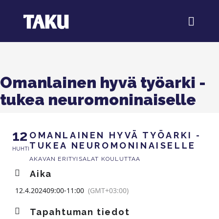
Omanlainen hyvä työarki -
tukea neuromoninaiselle
12
OMANLAINEN HYVÄ TYÖARKI -
TUKEA NEUROMONINAISELLE
HUHTI
AKAVAN ERITYISALAT KOULUTTAA
Aika
12.4.2024
09:00
-
11:00
(GMT+03:00)
Tapahtuman tiedot