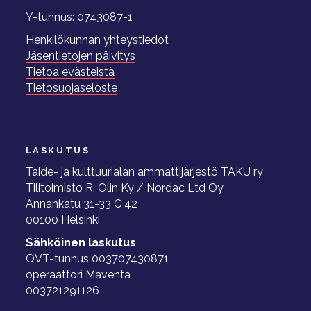
Y-tunnus: 0743087-1
Henkilökunnan yhteystiedot
Jäsentietojen päivitys
Tietoa evästeistä
Tietosuojaseloste
LASKUTUS
Taide- ja kulttuurialan ammattijärjestö TAKU ry
Tilitoimisto R. Olin Ky / Nordac Ltd Oy
Annankatu 31-33 C 42
00100 Helsinki
Sähköinen laskutus
OVT-tunnus 003707430871
operaattori Maventa
003721291126