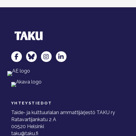
TAKU Facebookissa
TAKU Twitterissä
TAKU Instagramissa
TAKU LinkedInissä
YHTEYSTIEDOT
Taide- ja kulttuurialan ammattijärjestö TAKU ry
Ratavartijankatu 2 A
00520 Helsinki
taku@taku.fi