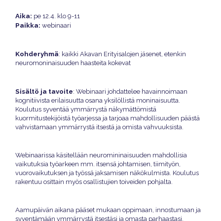
Aika:
pe 12.4. klo 9-11
Paikka:
webinaari
Kohderyhmä
: kaikki Akavan Erityisalojen jäsenet, etenkin
neuromoninaisuuden haasteita kokevat
Sisältö ja tavoite
: Webinaari johdattelee havainnoimaan
kognitiivista erilaisuutta osana yksilöllistä moninaisuutta.
Koulutus syventää ymmärrystä näkymättömistä
kuormitustekijöistä työarjessa ja tarjoaa mahdollisuuden päästä
vahvistamaan ymmärrystä itsestä ja omista vahvuuksista.
Webinaarissa käsitellään neuromininaisuuden mahdollisia
vaikutuksia työarkeen mm. itsensä johtamisen, tiimityön,
vuorovaikutuksen ja työssä jaksamisen näkökulmista. Koulutus
rakentuu osittain myös osallistujien toiveiden pohjalta.
Aamupäivän aikana pääset mukaan oppimaan, innostumaan ja
syventämään ymmärrystä itsestäsi ja omasta parhaastasi.