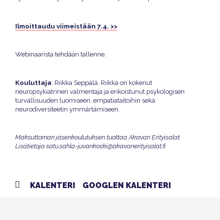
Ilmoittaudu viimeistään 7.4. >>
Webinaarista tehdään tallenne.
Kouluttaja
: Riikka Seppälä. Riikka on kokenut
neuropsykiatrinen valmentaja ja erikoistunut psykologisen
turvallisuuden luomiseen, empatiataitoihin sekä
neurodiversiteetin ymmärtämiseen.
Maksuttoman jäsenkoulutuksen tuottaa Akavan Erityisalat.
Lisätietoja satu.sahla-juvankoski@akavanerityisalat.fi
KALENTERI
GOOGLEN KALENTERI