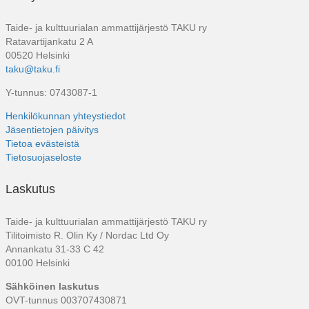
Taide- ja kulttuurialan ammattijärjestö TAKU ry
Ratavartijankatu 2 A
00520 Helsinki
taku@taku.fi
Y-tunnus: 0743087-1
Henkilökunnan yhteystiedot
Jäsentietojen päivitys
Tietoa evästeistä
Tietosuojaseloste
Laskutus
Taide- ja kulttuurialan ammattijärjestö TAKU ry
Tilitoimisto R. Olin Ky / Nordac Ltd Oy
Annankatu 31-33 C 42
00100 Helsinki
Sähköinen laskutus
OVT-tunnus 003707430871