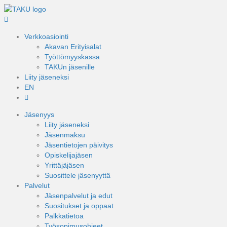
Verkkoasiointi
Akavan Erityisalat
Työttömyyskassa
TAKUn jäsenille
Liity jäseneksi
EN
Jäsenyys
Liity jäseneksi
Jäsenmaksu
Jäsentietojen päivitys
Opiskelijajäsen
Yrittäjäjäsen
Suosittele jäsenyyttä
Palvelut
Jäsenpalvelut ja edut
Suositukset ja oppaat
Palkkatietoa
Työsopimusohjeet