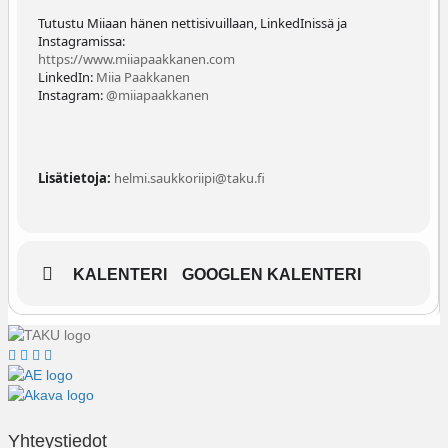
Tutustu Miiaan hänen nettisivuillaan, LinkedInissä ja
Instagramissa:
https://www.miiapaakkanen.com
LinkedIn:
Miia Paakkanen
Instagram:
@miiapaakkanen
Lisätietoja:
helmi.saukkoriipi@taku.fi
KALENTERI
GOOGLEN KALENTERI
TAKU Facebookissa
TAKU Twitterissä
TAKU Instagramissa
TAKU LinkedInissä
Yhteystiedot