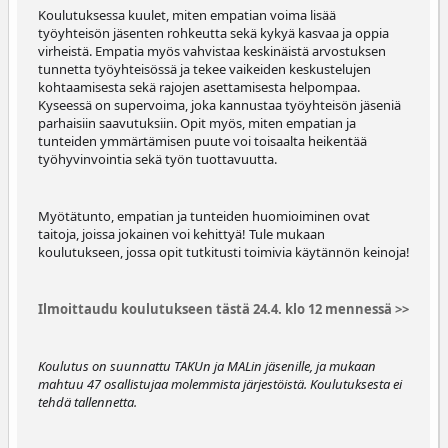
Koulutuksessa kuulet, miten empatian voima lisää
työyhteisön jäsenten rohkeutta sekä kykyä kasvaa ja oppia
virheistä. Empatia myös vahvistaa keskinäistä arvostuksen
tunnetta työyhteisössä ja tekee vaikeiden keskustelujen
kohtaamisesta sekä rajojen asettamisesta helpompaa.
Kyseessä on supervoima, joka kannustaa työyhteisön jäseniä
parhaisiin saavutuksiin. Opit myös, miten empatian ja
tunteiden ymmärtämisen puute voi toisaalta heikentää
työhyvinvointia sekä työn tuottavuutta.
Myötätunto, empatian ja tunteiden huomioiminen ovat
taitoja, joissa jokainen voi kehittyä! Tule mukaan
koulutukseen, jossa opit tutkitusti toimivia käytännön keinoja!
Ilmoittaudu koulutukseen tästä 24.4. klo 12 mennessä >>
Koulutus on suunnattu TAKUn ja MALin jäsenille, ja mukaan
mahtuu 47 osallistujaa molemmista järjestöistä. Koulutuksesta ei
tehdä tallennetta.