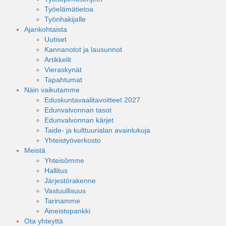
Työelämätietoa
Työnhakijalle
Ajankohtaista
Uutiset
Kannanotot ja lausunnot
Artikkelit
Vieraskynät
Tapahtumat
Näin vaikutamme
Eduskuntavaalitavoitteet 2027
Edunvalvonnan tasot
Edunvalvonnan kärjet
Taide- ja kulttuurialan avainlukuja
Yhteistyöverkosto
Meistä
Yhteisömme
Hallitus
Järjestörakenne
Vastuullisuus
Tarinamme
Aineistopankki
Ota yhteyttä