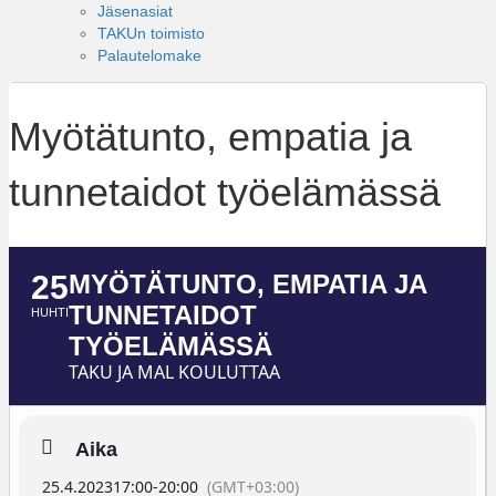
Jäsenasiat
TAKUn toimisto
Palautelomake
Myötätunto, empatia ja
tunnetaidot työelämässä
25
MYÖTÄTUNTO, EMPATIA JA
TUNNETAIDOT
HUHTI
TYÖELÄMÄSSÄ
TAKU JA MAL KOULUTTAA
Aika
25.4.2023
17:00
-
20:00
(GMT+03:00)