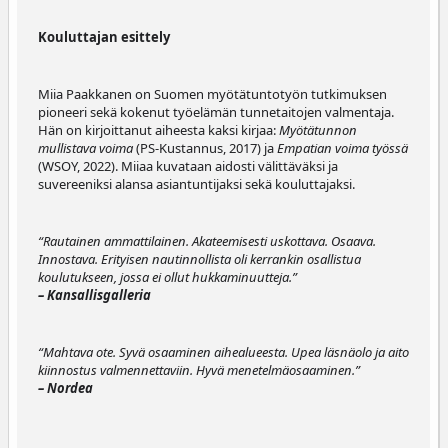
Kouluttajan esittely
Miia Paakkanen on Suomen myötätuntotyön tutkimuksen
pioneeri sekä kokenut työelämän tunnetaitojen valmentaja.
Hän on kirjoittanut aiheesta kaksi kirjaa:
Myötätunnon
mullistava voima
(PS-Kustannus, 2017) ja
Empatian voima työssä
(WSOY, 2022). Miiaa kuvataan aidosti välittäväksi ja
suvereeniksi alansa asiantuntijaksi sekä kouluttajaksi.
“Rautainen ammattilainen. Akateemisesti uskottava. Osaava.
Innostava. Erityisen nautinnollista oli kerrankin osallistua
koulutukseen, jossa ei ollut hukkaminuutteja.”
– Kansallisgalleria
“Mahtava ote. Syvä osaaminen aihealueesta. Upea läsnäolo ja aito
kiinnostus valmennettaviin. Hyvä menetelmäosaaminen.”
– Nordea