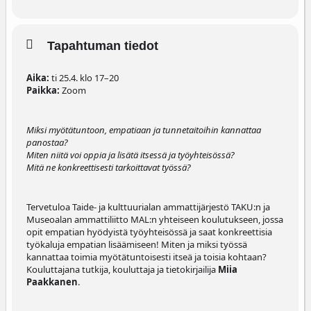
Tapahtuman tiedot
Aika:
ti 25.4. klo 17–20
Paikka:
Zoom
Miksi myötätuntoon, empatiaan ja tunnetaitoihin kannattaa
panostaa?
Miten niitä voi oppia ja lisätä itsessä ja työyhteisössä?
Mitä ne konkreettisesti tarkoittavat työssä?
Tervetuloa Taide- ja kulttuurialan ammattijärjestö TAKU:n ja
Museoalan ammattiliitto MAL:n yhteiseen koulutukseen, jossa
opit empatian hyödyistä työyhteisössä ja saat konkreettisia
työkaluja empatian lisäämiseen! Miten ja miksi työssä
kannattaa toimia myötätuntoisesti itseä ja toisia kohtaan?
Kouluttajana tutkija, kouluttaja ja tietokirjailija
Miia
Paakkanen
.