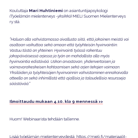
Mari Huhtiniemi
Kouluttaja
on asiantuntijapsykologi
(Työelämän mielenterveys -yksikkö)
MIELI Suomen Mielenterveys
ry:stä.
”Haluan olla vahvistamassa oivallusta siitä, että jokainen meistä voi
osaltaan vaikuttaa sekä omaan että työyhteisön hyvinvointiin.
Vastuu tästä on yhteinen. Hyvinvointi työssä rakentuu
jokapäiväisessä arjessa ja työn on mahdollista olla myös
hyvinvointia edistävää. Uskon arvostavan, yhdenvertaisen ja
voimavarakeskeisen kohtaamisen sekä arjen tekojen voimaan.
Yksilöiden ja työyhteisöjen hyvinvoinnin vahvistaminen ennakoivalla
otteella on sekä inhimillistä että ajallisia ja taloudellisia resursseja
säästävää.”
Ilmoittaudu mukaan 4.10. klo 9 mennessä >>
Huom! Webinaarista tehdään tallenne.
Lisää työelämän mielenterveydestä:
https://mieli.fi/materiaalit-