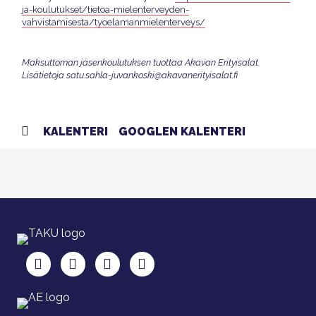
ja-koulutukset/tietoa-mielenterveyden-
vahvistamisesta/tyoelamanmielenterveys/
Maksuttoman jäsenkoulutuksen tuottaa Akavan Erityisalat.
Lisätietoja satu.sahla-juvankoski@akavanerityisalat.fi
KALENTERI
GOOGLEN KALENTERI
TAKU Facebookissa
TAKU Twitterissä
TAKU Instagramissa
TAKU LinkedInissä