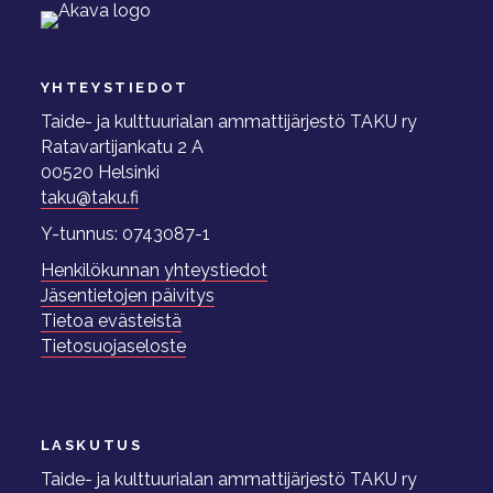
YHTEYSTIEDOT
Taide- ja kulttuurialan ammattijärjestö TAKU ry
Ratavartijankatu 2 A
00520 Helsinki
taku@taku.fi
Y-tunnus: 0743087-1
Henkilökunnan yhteystiedot
Jäsentietojen päivitys
Tietoa evästeistä
Tietosuojaseloste
LASKUTUS
Taide- ja kulttuurialan ammattijärjestö TAKU ry