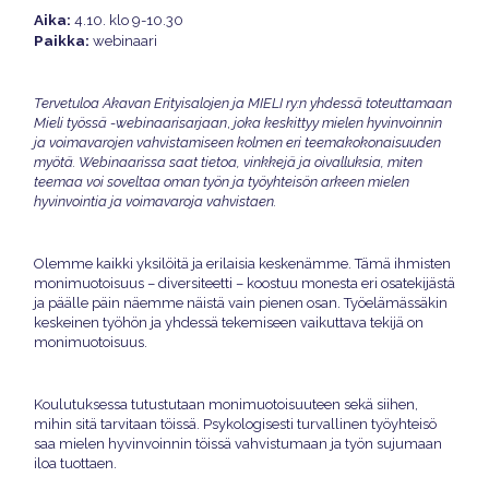
Aika:
4.10. klo 9-10.30
Paikka:
webinaari
Tervetuloa Akavan Erityisalojen ja MIELI ry:n yhdessä toteuttamaan
Mieli työssä -webinaarisarjaan
,
joka keskittyy mielen hyvinvoinnin
ja voimavarojen vahvistamiseen kolmen eri teemakokonaisuuden
myötä. Webinaarissa saat tietoa, vinkkejä ja oivalluksia, miten
teemaa voi soveltaa oman työn ja työyhteisön arkeen mielen
hyvinvointia ja voimavaroja vahvistaen.
Olemme kaikki yksilöitä ja erilaisia keskenämme. Tämä ihmisten
monimuotoisuus – diversiteetti – koostuu monesta eri osatekijästä
ja päälle päin näemme näistä vain pienen osan. Työelämässäkin
keskeinen työhön ja yhdessä tekemiseen vaikuttava tekijä on
monimuotoisuus.
Koulutuksessa tutustutaan monimuotoisuuteen sekä siihen,
mihin sitä tarvitaan töissä. Psykologisesti turvallinen työyhteisö
saa mielen hyvinvoinnin töissä vahvistumaan ja työn sujumaan
iloa tuottaen.