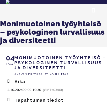
Monimuotoinen työyhteisö
– psykologinen turvallisuus
ja diversiteetti
04
MONIMUOTOINEN TYÖYHTEISÖ –
PSYKOLOGINEN TURVALLISUUS
LOKA
JA DIVERSITEETTI
AKAVAN ERITYISALAT KOULUTTAA
Aika
4.10.2024
09:00
-
10:30
(GMT+03:00)
Tapahtuman tiedot