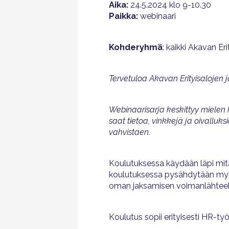
Aika:
24.5.2024 klo 9-10.30
Paikka:
webinaari
Kohderyhmä
: kaikki Akavan Er
Tervetuloa Akavan Erityisalojen 
Webinaarisarja keskittyy miele
saat tietoa, vinkkejä ja oivallu
vahvistaen.
Koulutuksessa käydään läpi mitä
koulutuksessa pysähdytään myö
oman jaksamisen voimanlähteek
Koulutus sopii erityisesti HR-ty