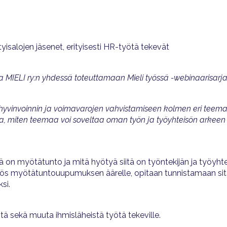
ityisalojen jäsenet, erityisesti HR-työtä tekevät
ja MIELI ry:n yhdessä toteuttamaan Mieli työssä -webinaarisarj
n hyvinvoinnin ja voimavarojen vahvistamiseen kolmen eri tee
ksia, miten teemaa voi soveltaa oman työn ja työyhteisön arkeen
 on myötätunto ja mitä hyötyä siitä on työntekijän ja työyhte
s myötätuntouupumuksen äärelle, opitaan tunnistamaan si
si.
ötä sekä muuta ihmisläheistä työtä tekeville.