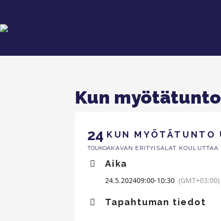
Kun myötätunto
24
KUN MYÖTÄTUNTO
AKAVAN ERITYISALAT KOULUTTAA
TOUKO
Aika
24.5.2024
09:00
-
10:30
(GMT+03:00)
Tapahtuman tiedot