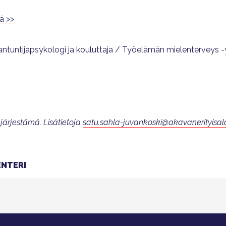
ä >>
siantuntijapsykologi ja kouluttaja / Työelämän mielenterveys
 järjestämä. Lisätietoja
satu.sahla-juvankoski@akavanerityisala
NTERI