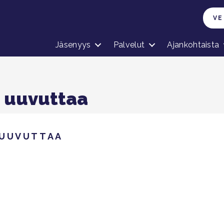
VE
Jäsenyys
Palvelut
Ajankohtaista
 uuvuttaa
 UUVUTTAA