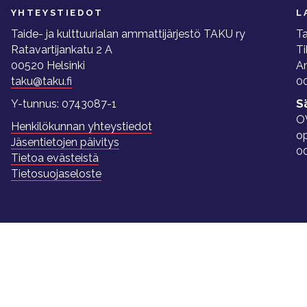
YHTEYSTIEDOT
L
Taide- ja kulttuurialan ammattijärjestö TAKU ry
Ta
Ratavartijankatu 2 A
Ti
00520 Helsinki
A
taku@taku.fi
00
Y-tunnus: 0743087-1
S
O
Henkilökunnan yhteystiedot
o
Jäsentietojen päivitys
0
Tietoa evästeistä
Tietosuojaseloste