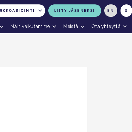
RKKOASIOINTI
LIITY JÄSENEKSI
EN
Näin vaikutamme
Meistä
Ota yhteyttä