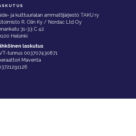
ASKUTUS
ide- ja kulttuurialan ammattijärjestö TAKU ry
litoimisto R. Olin Ky / Nordac Ltd Oy
nnankatu 31-33 C 42
100 Helsinki
ähköinen laskutus
VT-tunnus 003707430871
peraattori Maventa
03721291126