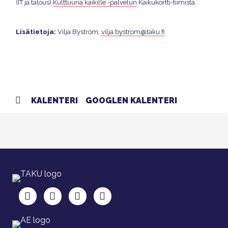
(IT ja talous)
Kulttuuria kaikille -palvelun
Kaikukortti-tiimistä.
Lisätietoja:
Vilja Byström,
vilja.bystrom@taku.fi
KALENTERI
GOOGLEN KALENTERI
TAKU Facebookissa
TAKU Twitterissä
TAKU Instagramissa
TAKU LinkedInissä