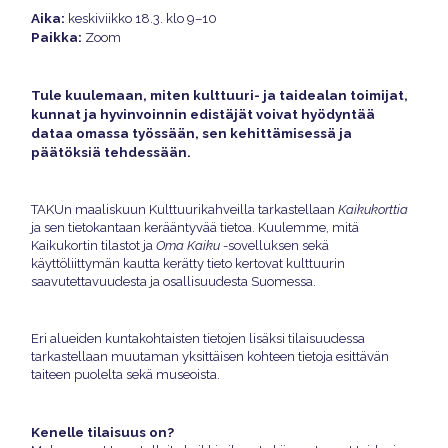
Aika:
keskiviikko 18.3. klo 9–10
Paikka:
Zoom
Tule kuulemaan, miten kulttuuri- ja taidealan toimijat,
kunnat ja hyvinvoinnin edistäjät voivat hyödyntää
dataa omassa työssään, sen kehittämisessä ja
päätöksiä tehdessään.
TAKUn maaliskuun Kulttuurikahveilla tarkastellaan
Kaikukorttia
ja sen tietokantaan kerääntyvää tietoa. Kuulemme, mitä
Kaikukortin tilastot ja
Oma Kaiku
-sovelluksen sekä
käyttöliittymän kautta kerätty tieto kertovat kulttuurin
saavutettavuudesta ja osallisuudesta Suomessa.
Eri alueiden kuntakohtaisten tietojen lisäksi tilaisuudessa
tarkastellaan muutaman yksittäisen kohteen tietoja esittävän
taiteen puolelta sekä museoista.
Kenelle tilaisuus on?