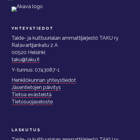
YHTEYSTIEDOT
Taide- ja kulttuurialan ammattijärjestö TAKU ry
Ratavartijankatu 2 A
00520 Helsinki
taku@taku.fi
Y-tunnus: 0743087-1
Henkilökunnan yhteystiedot
Jäsentietojen päivitys
Tietoa evästeistä
Tietosuojaseloste
LASKUTUS
Taide- ja kulttuurialan ammattijärjestö TAKU ry