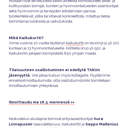
Mukaan ovat tervetulleita kaikki aiheesta kiinnostuneet taide- ja
kulttuurialan toimijat, kuntien ja hyvinvointialueiden asiantuntijat
sekä hyvinvoinnin ja terveyden edistämisen parissa
työskentelevät, jotka tarvitsevat konkreettista, mitattua tietoa
toimintansa tuloksista ja vaikutuksista.
Mikä Kaikukortti?
Viime vuonna 10 vuotta täyttänyt
Kaikukortti
on levinnyt jo yli 120
kuntaan ja 13 hyvinvointialueelle. Kohteita on jo yli 550, ja
Kaikukortin jakajien toimipisteitä 850 ympäri maata.
Tilaisuuteen osallistuminen ei edellytä TAKUn
jäsenyyttä.
Voit jakaa kutsun myös kollegalle. Pyydämme
ennakkoilmoittautumista, sillä osallistumislinkki toimitetaan
ilmoittautumisen yhteydessä.
Ilmoittaudu ma 16.3. mennessä >>
Aura
Keskustelun alustajina toimivat erityisasiantuntijat
Linnapuomi
Seppo Mallenius
(saavutettavuus, Kaikukortti) ja