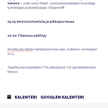
tukena
/ Jutta Laino-Tabell, vuorovaikutustaitojen kouluttaja,
työnohjaaja ja järjestöosaaja, Ohjaamo®
19.15 Verkostoitumista ja pikkupurtavaa
20.00 Tilaisuus päättyy
Ilmoittaudu täällä
mahdollisimman pian, kuitenkin viimeistään
20.5.
Tapahtuman järjestetää YTN yhteistyössä TJS Opintokeskuksen
kanssa.
KALENTERI
GOOGLEN KALENTERI