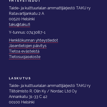
YHTEYSTIEDOT
Taide- ja kulttuurialan ammattijärjestö TAKU ry
Ratavartijankatu 2 A
00520 Helsinki
taku@taku.fi
Y-tunnus: 0743087-1
Henkilökunnan yhteystiedot
Jäsentietojen päivitys
Tietoa evästeistä
Tietosuojaseloste
LASKUTUS
Taide- ja kulttuurialan ammattijärjestö TAKU ry
Tilitoimisto R. Olin Ky / Nordac Ltd Oy
Annankatu 31-33 C 42
00100 Helsinki