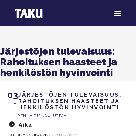
Järjestöjen tulevaisuus:
Rahoituksen haasteet ja
henkilöstön hyvinvointi
03
JÄRJESTÖJEN TULEVAISUUS:
RAHOITUKSEN HAASTEET JA
KESÄ
HENKILÖSTÖN HYVINVOINTI
YTN JA TJS KOULUTTAA
Aika
3.6.2025
16:00
-
20:00
(GMT+03:00)