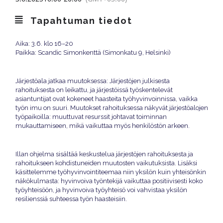
Tapahtuman tiedot
Aika: 3.6. klo 16–20
Paikka: Scandic Simonkenttä (Simonkatu 9, Helsinki)
Järjestöala jatkaa muutoksessa: Järjestöjen julkisesta
rahoituksesta on leikattu, ja järjestöissä työskentelevät
asiantuntijat ovat kokeneet haasteita työhyvinvoinnissa, vaikka
työn imu on suuri. Muutokset rahoituksessa näkyvät järjestöalojen
työpaikoilla: muuttuvat resurssit johtavat toiminnan
mukauttamiseen, mikä vaikuttaa myös henkilöstön arkeen.
Illan ohjelma sisältää keskustelua järjestöjen rahoituksesta ja
rahoitukseen kohdistuneiden muutosten vaikutuksista. Lisäksi
käsittelemme työhyvinvointiteemaa niin yksilön kuin yhteisönkin
näkökulmasta: hyvinvoiva työntekijä vaikuttaa positiivisesti koko
työyhteisöön, ja hyvinvoiva työyhteisö voi vahvistaa yksilön
resilienssiä suhteessa työn haasteisiin.