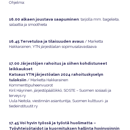
Ohjelma:
16.00 alkaen joustava saapuminen
: tarjolla mm. bageleita,
salaattia ja smoothieta
16.45 Tervetuloa ja tilaisuuden avaus
/ Marketta
Hakkarainen, YTN järjestöalan sopimusalavastaava
17.00 Järjestöjen rahoitus ja siihen kohdistuneet
leikkaukset
Katsaus YTN järjestöalan 2024 rahoituskyselyn
tuloksiin
/ Marketta Hakkarainen
Kommenttipuheenvuorot
Kiril Häyrinen, järjestöpäällikkö, SOSTE – Suomen sosiaali ja
terveys ry
Uula Neitola, viestinnän asiantuntija, Suomen kulttuuri- ja
tiedeinstituutit ry
17.45 Voi hyvin työssä ja työstä huolimatta –
Työyhteisötaidot ja kuormituksen hallinta hyvinvoinnin