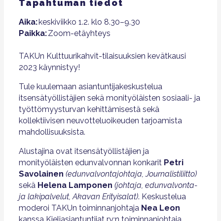
Tapahtuman tiedot
Aika:
keskiviikko 1.2. klo 8.30–9.30
Paikka:
Zoom-etäyhteys
TAKUn Kulttuurikahvit-tilaisuuksien kevätkausi
2023 käynnistyy!
Tule kuulemaan asiantuntijakeskustelua
itsensätyöllistäjien sekä monityöläisten sosiaali- ja
työttömyysturvan kehittämisestä sekä
kollektiivisen neuvotteluoikeuden tarjoamista
mahdollisuuksista.
Alustajina ovat itsensätyöllistäjien ja
monityöläisten edunvalvonnan konkarit
Petri
Savolainen
(edunvalvontajohtaja, Journalistiliitto)
sekä
Helena Lamponen
(johtaja, edunvalvonta-
ja lakipalvelut, Akavan Erityisalat)
. Keskustelua
moderoi TAKUn toiminnanjohtaja
Nea Leon
kanssa Kieliasiantuntijat ry:n toiminnanjohtaja