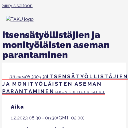
Siirry sisältöön
Itsensätyöllistäjien ja
monityöläisten aseman
parantaminen
ITSENSÄTYÖLLISTÄJIE
01
helmi
08:30
09:30
JA MONITYÖLÄISTEN ASEMAN
PARANTAMINEN
TAKUN KULTTUURIKAHVIT
Aika
1.2.2023
08:30
-
09:30
(GMT+02:00)