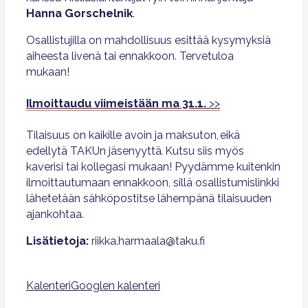
Hanna Gorschelnik
.
Osallistujilla on mahdollisuus esittää kysymyksiä
aiheesta livenä tai ennakkoon. Tervetuloa
mukaan!
Ilmoittaudu viimeistään ma 31.1.
>>
Tilaisuus on kaikille avoin ja maksuton, eikä
edellytä TAKUn jäsenyyttä
.
Kutsu siis myös
kaverisi tai kollegasi mukaan! Pyydämme kuitenkin
ilmoittautumaan ennakkoon, sillä osallistumislinkki
lähetetään sähköpostitse lähempänä tilaisuuden
ajankohtaa.
Lisätietoja:
riikka.harmaala@taku.fi
Kalenteri
Googlen kalenteri