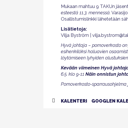
Mukaan mahtuu 9 TAKUn jäsentä.
esteestä 11.3. mennessä.
Varasijo
Osallistumislinkki lähetetään s
Lisätietoja:
Vilja Byström | vilja.bystrom@ta
Hyvä johtaja – pomoverkosto on j
esihenkilöksi haluavien osaamist
löytämiseen lyhyiden alustuksien
Kevään viimeinen Hyvä johtaja
6.5. klo 9-11
Näin onnistun joht
Pomoverkosto-sparrausohjelma järj
KALENTERI
GOOGLEN KALE