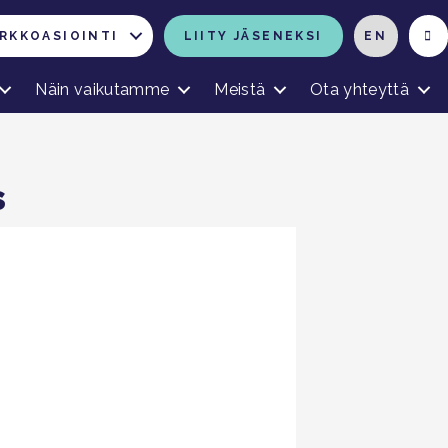
RKKOASIOINTI
LIITY JÄSENEKSI
EN
Näin vaikutamme
Meistä
Ota yhteyttä
s