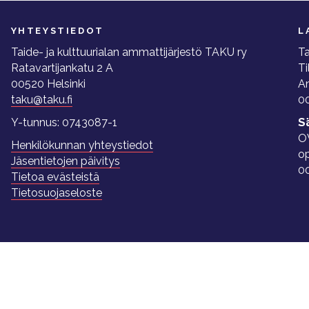
YHTEYSTIEDOT
L
Taide- ja kulttuurialan ammattijärjestö TAKU ry
Ta
Ratavartijankatu 2 A
Ti
00520 Helsinki
A
taku@taku.fi
00
Y-tunnus: 0743087-1
S
O
Henkilökunnan yhteystiedot
o
Jäsentietojen päivitys
0
Tietoa evästeistä
Tietosuojaseloste