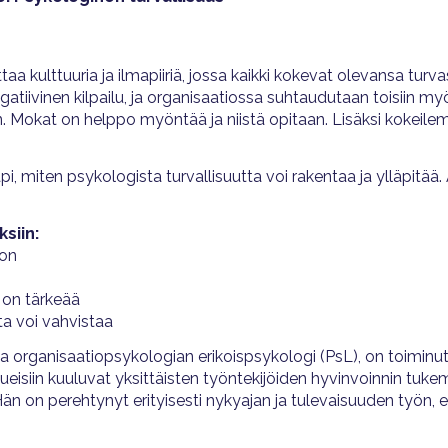
taa kulttuuria ja ilmapiiriä, jossa kaikki kokevat olevansa turva
gatiivinen kilpailu, ja organisaatiossa suhtaudutaan toisiin m
 Mokat on helppo myöntää ja niistä opitaan. Lisäksi kokeilemi
, miten psykologista turvallisuutta voi rakentaa ja ylläpitää.
siin:
 on
 on tärkeää
ta voi vahvistaa
 ja organisaatiopsykologian erikoispsykologi (PsL), on toimin
isiin kuuluvat yksittäisten työntekijöiden hyvinvoinnin tukem
 on perehtynyt erityisesti nykyajan ja tulevaisuuden työn, el