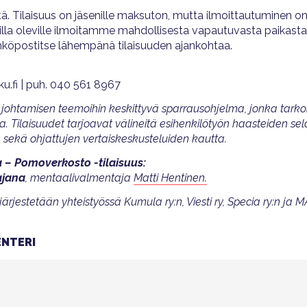
 Tilaisuus on jäsenille maksuton, mutta ilmoittautuminen on
illa oleville ilmoitamme mahdollisesta vapautuvasta paikasta
ähköpostitse lähempänä tilaisuuden ajankohtaa.
ku.fi | puh. 040 561 8967
ohtamisen teemoihin keskittyvä sparrausohjelma, jonka tarkoit
a. Tilaisuudet tarjoavat välineitä esihenkilötyön haasteiden s
 sekä ohjattujen vertaiskeskusteluiden kautta.
 – Pomoverkosto -tilaisuus:
ajana
, mentaalivalmentaja
Matti Hentinen.
estetään yhteistyössä Kumula ry:n, Viesti ry, Specia ry:n ja M
NTERI