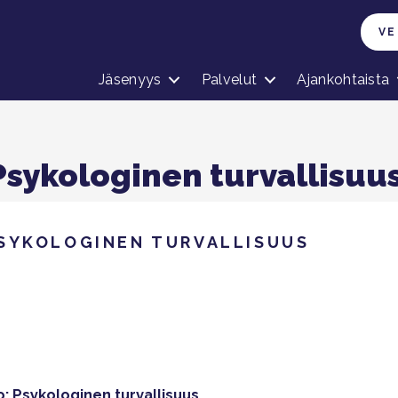
VE
Jäsenyys
Palvelut
Ajankohtaista
sykologinen turvallisuu
SYKOLOGINEN TURVALLISUUS
: Psykologinen turvallisuus