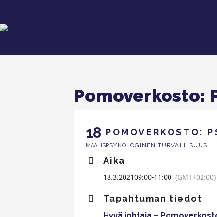
Pomoverkosto: P
18
POMOVERKOSTO: P
PSYKOLOGINEN TURVALLISUUS
MAALIS
Aika
18.3.2021
09:00
-
11:00
(GMT+02:00)
Tapahtuman tiedot
Hyvä johtaja – Pomoverkosto