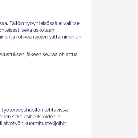
ssa. Tällöin työyhteisössä ei vallitse
yönteisesti sekä uskotaan
nen ja rohkea rajojen ylittäminen on
 Alustuksen jälkeen seuraa ohjattua
ut työterveyshuollon tehtävissä
inen sekä esihenkilöiden ja
i aivotyön kuormitustekijöihin.