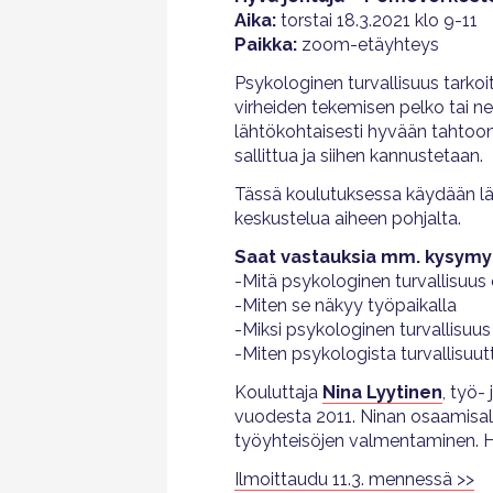
Aika:
torstai 18.3.2021 klo 9-11
Paikka:
zoom-etäyhteys
Psykologinen turvallisuus tarkoit
virheiden tekemisen pelko tai ne
lähtökohtaisesti hyvään tahtoon.
sallittua ja siihen kannustetaan.
Tässä koulutuksessa käydään läpi
keskustelua aiheen pohjalta.
Saat vastauksia mm. kysymyk
-Mitä psykologinen turvallisuus
-Miten se näkyy työpaikalla
-Miksi psykologinen turvallisuus
-Miten psykologista turvallisuut
Kouluttaja
Nina Lyytinen
, työ-
vuodesta 2011. Ninan osaamisalue
työyhteisöjen valmentaminen. Hän
Ilmoittaudu 11.3. mennessä >>