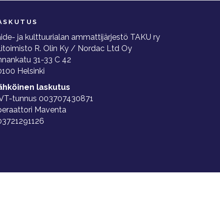
ASKUTUS
ide- ja kulttuurialan ammattijärjestö TAKU ry
litoimisto R. Olin Ky / Nordac Ltd Oy
nnankatu 31-33 C 42
100 Helsinki
ähköinen laskutus
VT-tunnus 003707430871
peraattori Maventa
03721291126