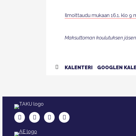
Ilmoittaudu mukaan 16.1. klo 9
Maksuttoman koulutuksen jäsenil
KALENTERI
GOOGLEN KALE
TAKU Facebookissa
TAKU Twitterissä
TAKU Instagramissa
TAKU LinkedInissä