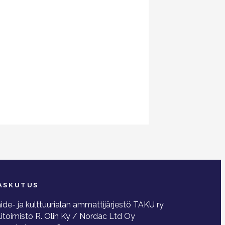
ASKUTUS
ide- ja kulttuurialan ammattijärjestö TAKU ry
litoimisto R. Olin Ky / Nordac Ltd Oy