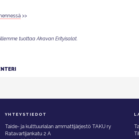
 mennessä
>>
lemme tuottaa Akavan Erityisalat.
NTERI
YHTEYSTIEDOT
L
Taide- ja kulttuurialan ammattijärjestö TAKU ry
Ta
Ratavartijankatu 2 A
Ti