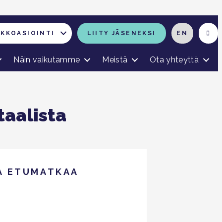
RKKOASIOINTI
LIITY JÄSENEKSI
EN
Näin vaikutamme
Meistä
Ota yhteyttä
taalista
TA ETUMATKAA