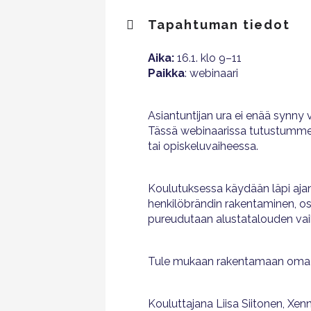
Tapahtuman tiedot
Aika:
16.1. klo 9–11
Paikka
: webinaari
Asiantuntijan ura ei enää synny v
Tässä webinaarissa tutustumme si
tai opiskeluvaiheessa.
Koulutuksessa käydään läpi ajank
henkilöbrändin rakentaminen, os
pureudutaan alustatalouden vaikut
Tule mukaan rakentamaan oma digit
Kouluttajana Liisa Siitonen, Xenn