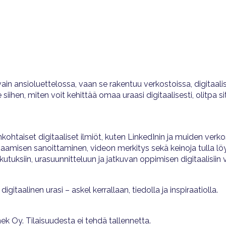
ain ansioluettelossa, vaan se rakentuu verkostoissa, digitaalis
ihen, miten voit kehittää omaa uraasi digitaalisesti, olitpa s
ohtaiset digitaaliset ilmiöt, kuten LinkedInin ja muiden verk
aamisen sanoittaminen, videon merkitys sekä keinoja tulla löy
uksiin, urasuunnitteluun ja jatkuvan oppimisen digitaalisiin vä
aalinen urasi – askel kerrallaan, tiedolla ja inspiraatiolla.
ek Oy. Tilaisuudesta ei tehdä tallennetta.