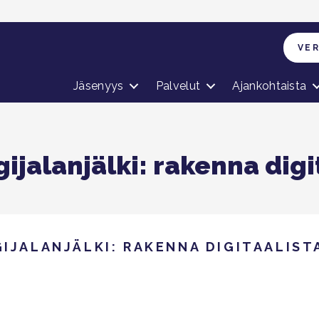
VE
Jäsenyys
Palvelut
Ajankohtaista
gijalanjälki: rakenna digi
GIJALANJÄLKI: RAKENNA DIGITAALIS