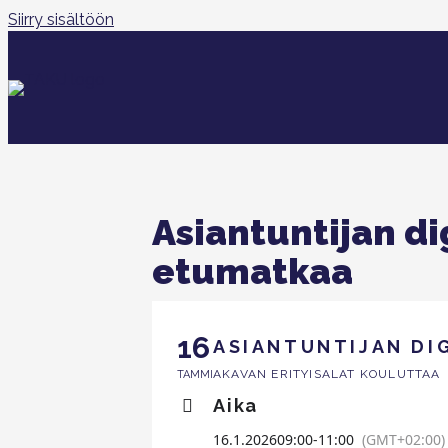
Siirry sisältöön
Asiantuntijan di
etumatkaa
16
ASIANTUNTIJAN DI
AKAVAN ERITYISALAT KOULUTTAA
TAMMI
Aika
16.1.2026
09:00
-
11:00
(GMT+02:00)