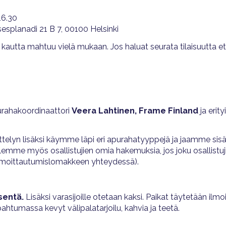
16.30
esplanadi 21 B 7, 00100 Helsinki
 kautta mahtuu vielä mukaan. Jos haluat seurata tilaisuutta e
purahakoordinaattori
Veera Lahtinen, Frame Finland
ja erity
telyn lisäksi käymme läpi eri apurahatyyppejä ja jaamme sisä
emme myös osallistujien omia hakemuksia, jos joku osallistu
t ilmoittautumislomakkeen yhteydessä).
sentä.
Lisäksi varasijoille otetaan kaksi. Paikat täytetään ilmo
pahtumassa kevyt välipalatarjoilu, kahvia ja teetä.