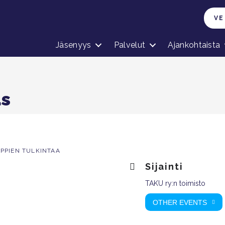
VE
Jäsenyys
Palvelut
Ajankohtaista
us
PPIEN TULKINTAA
Sijainti
TAKU ry:n toimisto
OTHER EVENTS