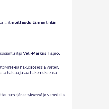
tänä,
ilmoittaudu
tämän linkin
isasiantuntija
Veli-Markus Tapio,
ltövinkkejä hakuprosessia varten.
jista haluaa jakaa hakemuksensa
ittautumisjärjestyksessä ja varasijalla