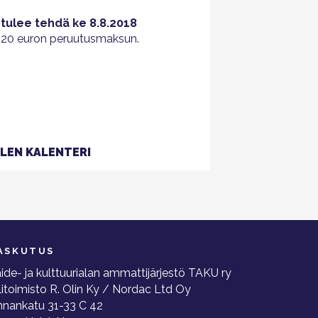
tulee tehdä ke 8.8.2018
e 20 euron peruutusmaksun.
LEN KALENTERI
ASKUTUS
ide- ja kulttuurialan ammattijärjestö TAKU ry
litoimisto R. Olin Ky / Nordac Ltd Oy
nnankatu 31-33 C 42