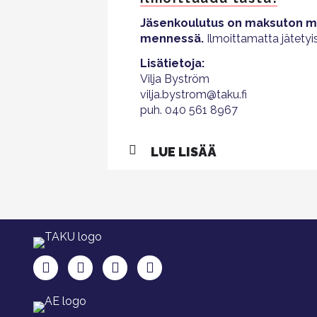
Jäsenkoulutus on maksuton mu
mennessä.
Ilmoittamatta jätetyi
Lisätietoja:
Vilja Byström
vilja.bystrom@taku.fi
puh. 040 561 8967
LUE LISÄÄ
TAKU Facebookissa
TAKU Twitterissä
TAKU Instagramissa
TAKU LinkedInissä