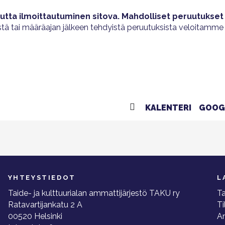
tta ilmoittautuminen sitova.
Mahdolliset peruutukset 
stä tai määräajan jälkeen tehdyistä peruutuksista veloitamm
KALENTERI
GOOG
YHTEYSTIEDOT
L
Taide- ja kulttuurialan ammattijärjestö TAKU ry
Ta
Ratavartijankatu 2 A
Ti
00520 Helsinki
A