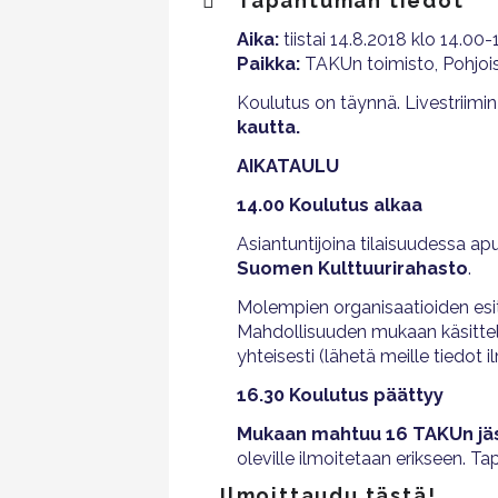
Tapahtuman tiedot
Aika:
tiistai 14.8.2018 klo 14.00-
Paikka:
TAKUn toimisto, Pohjois
Koulutus on täynnä. Livestriimin
kautta.
AIKATAULU
14.00 Koulutus alkaa
Asiantuntijoina tilaisuudessa a
Suomen Kulttuurirahasto
.
Molempien organisaatioiden esit
Mahdollisuuden mukaan käsittel
yhteisesti (lähetä meille tiedo
16.30 Koulutus päättyy
Mukaan mahtuu 16 TAKUn jä
oleville ilmoitetaan erikseen. Ta
Ilmoittaudu tästä!