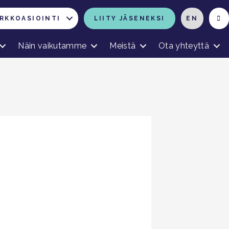
RKKOASIOINTI
LIITY JÄSENEKSI
EN
Näin vaikutamme
Meistä
Ota yhteyttä