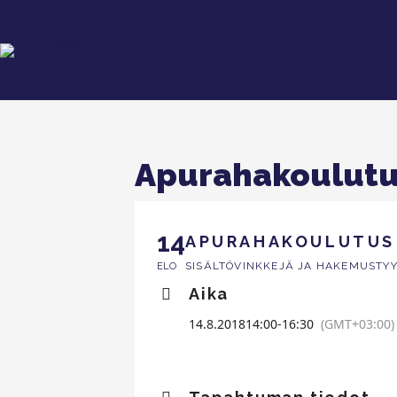
Apuraha­koulut
14
APURAHA­KOULUTUS
SISÄLTÖVINKKEJÄ JA HAKEMUSTYY
ELO
Aika
14.8.2018
14:00
-
16:30
(GMT+03:00)