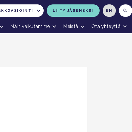
RKKOASIOINTI
LIITY JÄSENEKSI
EN
Näin vaikutamme
Meistä
Ota yhteyttä