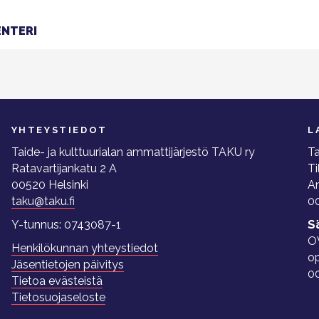
NTERI
YHTEYSTIEDOT
L
Taide- ja kulttuurialan ammattijärjestö TAKU ry
Ta
Ratavartijankatu 2 A
Ti
00520 Helsinki
A
taku@taku.fi
00
Y-tunnus: 0743087-1
S
O
Henkilökunnan yhteystiedot
o
Jäsentietojen päivitys
0
Tietoa evästeistä
Tietosuojaseloste