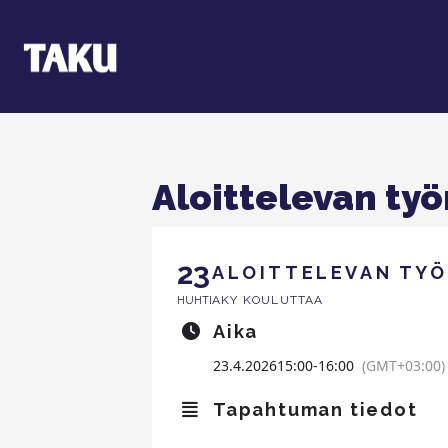
Aloittelevan ty
23
ALOITTELEVAN TY
AKY KOULUTTAA
HUHTI
Aika
23.4.2026
15:00
-
16:00
(GMT+03:00)
Tapahtuman tiedot