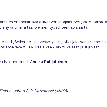
minen on merkittävä askel työnantajaksi ryhtyvälle. Samalla
tka on hyvä ymmärtää jo ennen työsuhteen alkamista.
eiset työoikeudelliset kysymykset, jotka jokaisen ensimmäis
työsuhde rakentuu alusta alkaen lainmukaisesti ja sujuvasti.
 työsuhdejuristi
Annika Pohjolainen
.
lmme tuottaa AKY Akavalaiset yrittäjät.