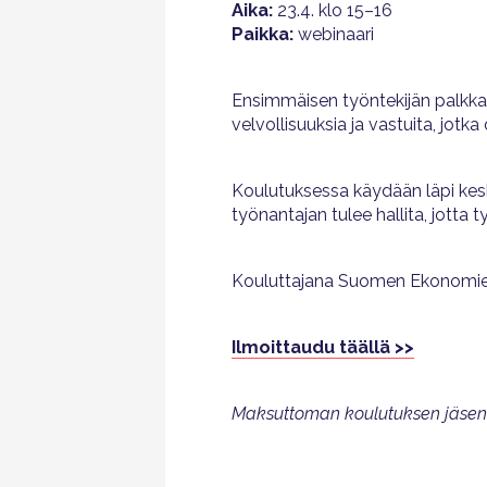
Aika:
23.4. klo 15–16
Paikka:
webinaari
Ensimmäisen työntekijän palkkaa
velvollisuuksia ja vastuita, jo
Koulutuksessa käydään läpi kesk
työnantajan tulee hallita, jotta 
Kouluttajana Suomen Ekonomien
Ilmoittaudu täällä >>
Maksuttoman koulutuksen jäsenil