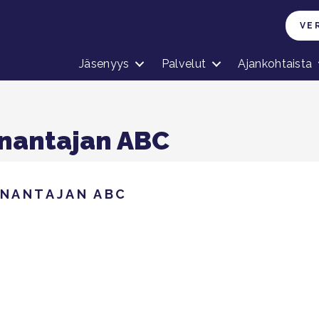
VE
Jäsenyys
Palvelut
Ajankohtaista
önantajan ABC
ÖNANTAJAN ABC