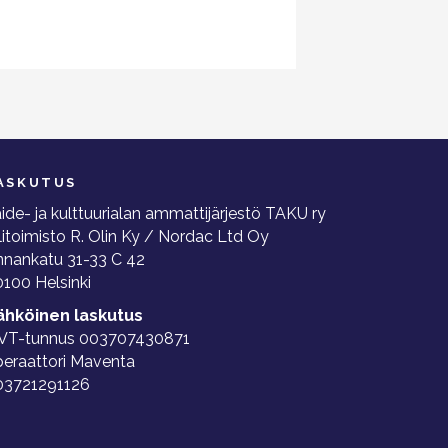
ASKUTUS
ide- ja kulttuurialan ammattijärjestö TAKU ry
litoimisto R. Olin Ky / Nordac Ltd Oy
nnankatu 31-33 C 42
100 Helsinki
ähköinen laskutus
VT-tunnus 003707430871
peraattori Maventa
03721291126