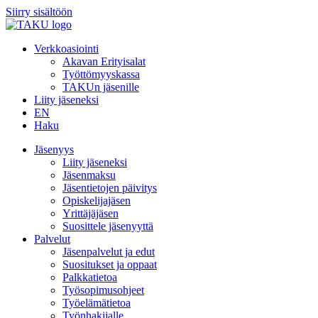
Siirry sisältöön
Verkkoasiointi
Akavan Erityisalat
Työttömyyskassa
TAKUn jäsenille
Liity jäseneksi
EN
Haku
Jäsenyys
Liity jäseneksi
Jäsenmaksu
Jäsentietojen päivitys
Opiskelijajäsen
Yrittäjäjäsen
Suosittele jäsenyyttä
Palvelut
Jäsenpalvelut ja edut
Suositukset ja oppaat
Palkkatietoa
Työsopimusohjeet
Työelämätietoa
Työnhakijalle