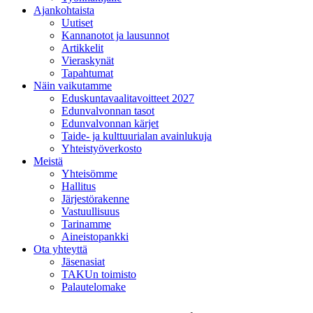
Ajankohtaista
Uutiset
Kannanotot ja lausunnot
Artikkelit
Vieraskynät
Tapahtumat
Näin vaikutamme
Eduskuntavaalitavoitteet 2027
Edunvalvonnan tasot
Edunvalvonnan kärjet
Taide- ja kulttuurialan avainlukuja
Yhteistyöverkosto
Meistä
Yhteisömme
Hallitus
Järjestörakenne
Vastuullisuus
Tarinamme
Aineistopankki
Ota yhteyttä
Jäsenasiat
TAKUn toimisto
Palautelomake