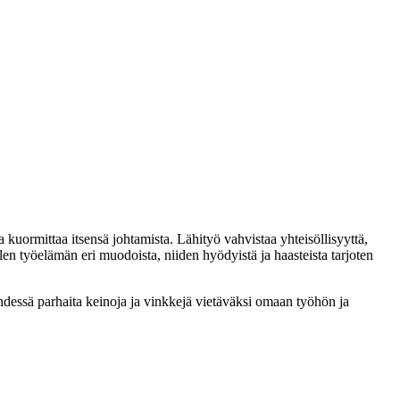
ja kuormittaa itsensä johtamista. Lähityö vahvistaa yhteisöllisyyttä,
n työelämän eri muodoista, niiden hyödyistä ja haasteista tarjoten
yhdessä parhaita keinoja ja vinkkejä vietäväksi omaan työhön ja