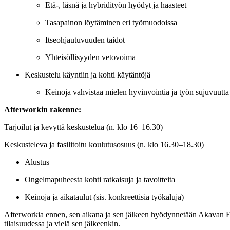
Etä-, läsnä ja hybridityön hyödyt ja haasteet
Tasapainon löytäminen eri työmuodoissa
Itseohjautuvuuden taidot
Yhteisöllisyyden vetovoima
Keskustelu käyntiin ja kohti käytäntöjä
Keinoja vahvistaa mielen hyvinvointia ja työn sujuvuutta
Afterworkin rakenne:
Tarjoilut ja kevyttä keskustelua (n. klo 16–16.30)
Keskusteleva ja fasilitoitu koulutusosuus (n. klo 16.30–18.30)
Alustus
Ongelmapuheesta kohti ratkaisuja ja tavoitteita
Keinoja ja aikataulut (sis. konkreettisia työkaluja)
Afterworkia ennen, sen aikana ja sen jälkeen hyödynnetään Akavan Erit
tilaisuudessa ja vielä sen jälkeenkin.