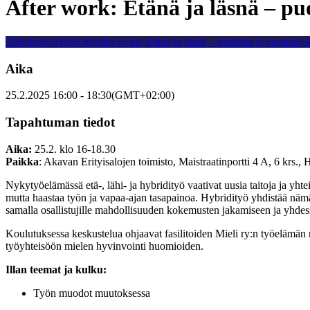
After work: Etänä ja läsnä – pu
25
helmi
16:00
18:30
After work: Etänä ja läsnä – puolesta ja vastaan?
A
Aika
25.2.2025
16:00
-
18:30
(GMT+02:00)
Tapahtuman tiedot
Aika:
25.2. klo 16-18.30
Paikka
: Akavan Erityisalojen toimisto, Maistraatinportti 4 A, 6 krs., 
Nykytyöelämässä etä-, lähi- ja hybridityö vaativat uusia taitoja ja yhtei
mutta haastaa työn ja vapaa-ajan tasapainoa. Hybridityö yhdistää nämä
samalla osallistujille mahdollisuuden kokemusten jakamiseen ja yhde
Koulutuksessa keskustelua ohjaavat fasilitoiden Mieli ry:n työelämän 
työyhteisöön mielen hyvinvointi huomioiden.
Illan teemat ja kulku:
Työn muodot muutoksessa