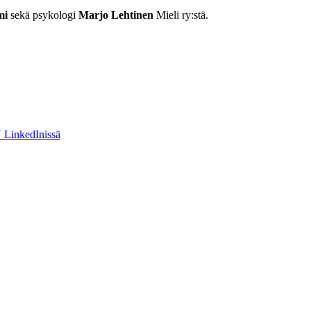
mi
sekä psykologi
Marjo Lehtinen
Mieli ry:stä.
LinkedInissä