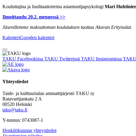
Kouluttajina ja fasilitaattoireina asiantuntijapsykologi
Mari Huhtinie
Ilmoittaudu 20.2. mennessä >>
Jäsenillemme maksuttoman koulutuksen tuottaa Akavan Erityisalat.
Kalenteri
Googlen kalenteri
TAKU Facebookissa
TAKU Twitterissä
TAKU Instagramissa
TAKU 
Yhteystiedot
Taide- ja kulttuurialan ammattijärjestö TAKU ry
Ratavartijankatu 2 A
00520 Helsinki
taku@taku.fi
Y-tunnus: 0743087-1
Henkilökunnan yhteystiedot
Jäsentietojen päivitys