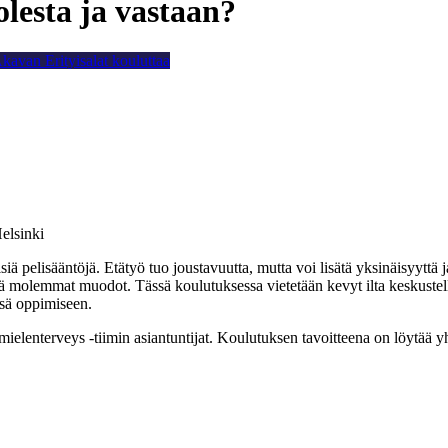
olesta ja vastaan?
kavan Erityisalat kouluttaa
Helsinki
siä pelisääntöjä. Etätyö tuo joustavuutta, mutta voi lisätä yksinäisyyttä 
 molemmat muodot. Tässä koulutuksessa vietetään kevyt ilta keskustelle
ssä oppimiseen.
mielenterveys -tiimin asiantuntijat. Koulutuksen tavoitteena on löytää 