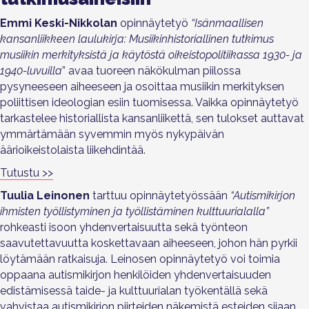
Emmi Keski-Nikkolan
opinnäytetyö
“Isänmaallisen
kansanliikkeen laulukirja: Musiikinhistoriallinen tutkimus
musiikin merkityksistä ja käytöstä oikeistopolitiikassa 1930- ja
1940-luvuilla
”
avaa tuoreen näkökulman piilossa
pysyneeseen aiheeseen ja osoittaa musiikin merkityksen
poliittisen ideologian esiin tuomisessa. Vaikka opinnäytetyö
tarkastelee historiallista kansanliikettä, sen tulokset auttavat
ymmärtämään syvemmin myös nykypäivän
äärioikeistolaista liikehdintää.
Tutustu >>
Tuulia Leinonen
tarttuu
opinnäytetyössään
“
Autismikirjon
ihmisten työllistyminen ja työllistäminen kulttuurialalla
”
rohkeasti isoon yhdenvertaisuutta sekä työnteon
saavutettavuutta koskettavaan aiheeseen, johon hän pyrkii
löytämään ratkaisuja. Leinosen opinnäytetyö voi toimia
oppaana autismikirjon henkilöiden yhdenvertaisuuden
edistämisessä taide- ja kulttuurialan työkentällä sekä
vahvistaa autismikirjon piirteiden näkemistä esteiden sijaan