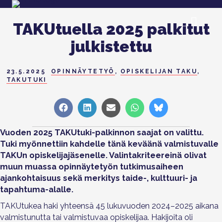
TAKUtuella 2025 palkitut
julkistettu
23.5.2025
OPINNÄYTETYÖ
,
OPISKELIJAN TAKU
,
TAKUTUKI
Share
Share
Share
Share
Share
on
on
on
on
on
Facebook
LinkedIn
Sähköposti
WhatsApp
Bluesky
Vuoden 2025
TAKUtuki
-palkinnon saajat on valittu.
Tuki myönnettiin kahdelle
tänä keväänä
valmistuvalle
TAKUn
opiskelijajäsenelle. Valintakriteereinä olivat
muun muassa opinnäytetyön tutkimusaiheen
ajankohtaisuus
sekä merkitys taide-, kulttuuri- ja
tapahtuma-alalle.
TAKUtukea haki yhteensä 45 lukuvuo
den 2024–2025 aik
ana
valmistunutta tai valmistuvaa opiskelijaa. Hakijoita oli