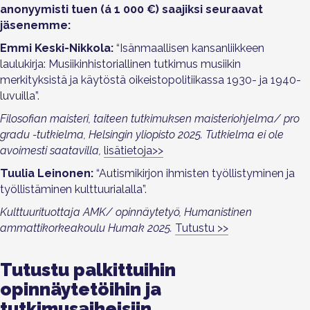
anonyymisti tuen (á 1 000 €) saajiksi seuraavat
jäsenemme:
Emmi Keski-Nikkola:
“Isänmaallisen kansanliikkeen
laulukirja: Musiikinhistoriallinen tutkimus musiikin
merkityksistä ja käytöstä oikeistopolitiikassa 1930- ja 1940-
luvuilla”.
Filosofian maisteri, taiteen tutkimuksen maisteriohjelma/ pro
gradu -tutkielma, Helsingin yliopisto 2025. Tutkielma ei ole
avoimesti saatavilla,
lisätietoja>>
Tuulia Leinonen:
“Autismikirjon ihmisten työllistyminen ja
työllistäminen kulttuurialalla”.
Kulttuurituottaja AMK/ opinnäytetyö, Humanistinen
ammattikorkeakoulu Humak 2025.
Tutustu >>
Tutustu palkittuihin
opinnäytetöihin ja
tutkimusaiheisiin