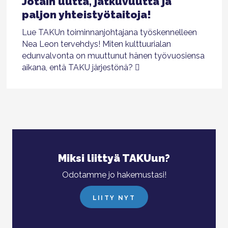
Jotain uutta, jatkuvuutta ja
paljon yhteistyötaitoja!
Lue TAKUn toiminnanjohtajana työskennelleen
Nea Leon tervehdys! Miten kulttuurialan
edunvalvonta on muuttunut hänen työvuosiensa
aikana, entä TAKU järjestönä?
Miksi liittyä TAKUun?
Odotamme jo hakemustasi!
LIITY NYT