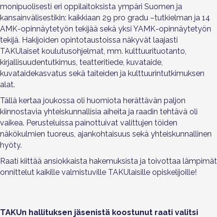
monipuolisesti eri oppilaitoksista ympäri Suomen ja
kansainvälisestikin: kaikkiaan 29 pro gradu –tutkielman ja 14
AMK-opinnäytetyön tekijää sekä yksi YAMK-opinnäyte
työn
tekijä. Hakijoiden opintotaustoissa näkyvät laajasti
TAKUlaiset koulutusohjelmat, mm. kulttuurituotanto,
kirjallisuudentutkimus, teatteritiede, kuvataide,
kuvataidekasvatus sekä taiteiden ja kulttuurintutkimuksen
alat.
Tällä kertaa joukossa oli huomiota herättävän paljon
kiinnostavia yhteiskunnallisia aiheita ja raadin tehtävä oli
vaikea. Perusteluissa painottuivat valittujen töiden
näkökulmien tuoreus, ajankohtaisuus sekä yhteiskunnallinen
hyöty.
Raati kiittää ansiokkaista hakemuksista ja toivottaa lämpimät
onnittelut kaikille valmistuville TAKUlaisille opiskelijoille!
TAKUn hallituksen jäsenistä koostunut raati valitsi