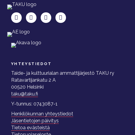
TAKU Facebookissa
TAKU Twitterissä
TAKU Instagramissa
TAKU LinkedInissä
YHTEYSTIEDOT
Taide- ja kulttuurialan ammattijärjestö TAKU ry
Ratavartijankatu 2 A
00520 Helsinki
taku@taku.fi
Y-tunnus: 0743087-1
Henkilökunnan yhteystiedot
Jäsentietojen päivitys
Tietoa evästeistä
Tietosuojaseloste