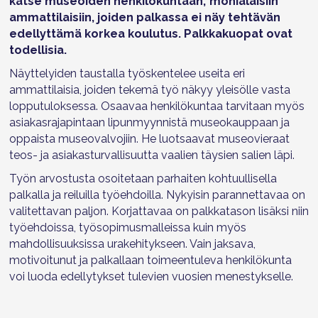
katse museoiden henkilökuntaan; monialaisiin
ammattilaisiin, joiden palkassa ei näy tehtävän
edellyttämä korkea koulutus. Palkkakuopat ovat
todellisia.
Näyttelyiden taustalla työskentelee useita eri
ammattilaisia, joiden tekemä työ näkyy yleisölle vasta
lopputuloksessa. Osaavaa henkilökuntaa tarvitaan myös
asiakasrajapintaan lipunmyynnistä museokauppaan ja
oppaista museovalvojiin. He luotsaavat museovieraat
teos- ja asiakasturvallisuutta vaalien täysien salien läpi.
Työn arvostusta osoitetaan parhaiten kohtuullisella
palkalla ja reiluilla työehdoilla. Nykyisin parannettavaa on
valitettavan paljon. Korjattavaa on palkkatason lisäksi niin
työehdoissa, työsopimusmalleissa kuin myös
mahdollisuuksissa urakehitykseen. Vain jaksava,
motivoitunut ja palkallaan toimeentuleva henkilökunta
voi luoda edellytykset tulevien vuosien menestykselle.