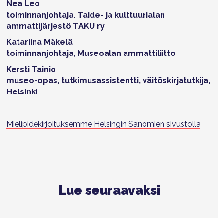
Nea Leo
toiminnanjohtaja, Taide- ja kulttuurialan
ammattijärjestö TAKU ry
Katariina Mäkelä
toiminnanjohtaja, Museoalan ammattiliitto
Kersti Tainio
museo-opas, tutkimusassistentti, väitöskirjatutkija,
Helsinki
Mielipidekirjoituksemme Helsingin Sanomien sivustolla
Lue seuraavaksi