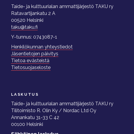
Taide- ja kulttuurialan ammattijärjestö TAKU ry
Ratavartijankatu 2 A
00520 Helsinki
taku@taku.fi
Y-tunnus: 0743087-1
Henkilökunnan yhteystiedot
Jäsentietojen päivitys
Tietoa evästeistä
Tietosuojaseloste
LASKUTUS
Taide- ja kulttuurialan ammattijärjestö TAKU ry
Tilitoimisto R. Olin Ky / Nordac Ltd Oy
Annankatu 31-33 C 42
00100 Helsinki