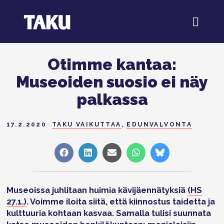
Otimme kantaa:
Museoiden suosio ei näy
palkassa
17.2.2020
TAKU VAIKUTTAA
,
EDUNVALVONTA
Share
Share
Share
Share
Share
on
on
on
on
on
Facebook
LinkedIn
Sähköposti
WhatsApp
Bluesky
Museoissa
juhlitaan huimia kävijäennätyksiä
(HS
27.1.)
. Voimme iloita siitä, että kiinnostus taidetta ja
kulttuuria kohtaan kasvaa. Samalla tulisi suunnata