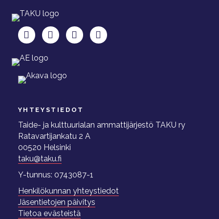
TAKU Facebookissa
TAKU Twitterissä
TAKU Instagramissa
TAKU LinkedInissä
YHTEYSTIEDOT
Taide- ja kulttuurialan ammattijärjestö TAKU ry
Ratavartijankatu 2 A
00520 Helsinki
taku@taku.fi
Y-tunnus: 0743087-1
Henkilökunnan yhteystiedot
Jäsentietojen päivitys
Tietoa evästeistä