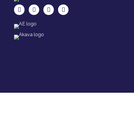
TAKU Facebookissa
TAKU Twitterissä
TAKU Instagramissa
TAKU LinkedInissä