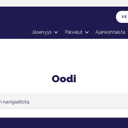
VE
Jäsenyys
Palvelut
Ajankohtaista
Oodi
on navigaatiota.