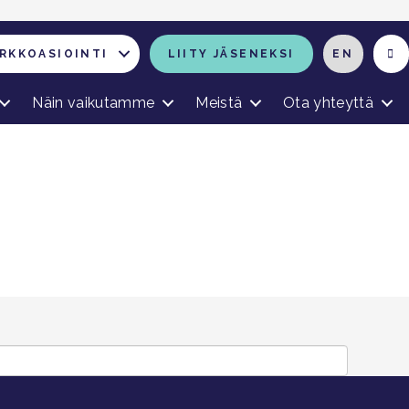
RKKOASIOINTI
LIITY JÄSENEKSI
EN
Näin vaikutamme
Meistä
Ota yhteyttä