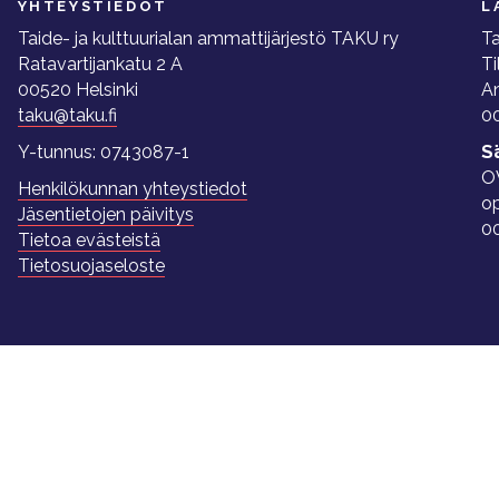
YHTEYSTIEDOT
L
Taide- ja kulttuurialan ammattijärjestö TAKU ry
Ta
Ratavartijankatu 2 A
Ti
00520 Helsinki
A
taku@taku.fi
00
Y-tunnus: 0743087-1
S
O
Henkilökunnan yhteystiedot
o
Jäsentietojen päivitys
0
Tietoa evästeistä
Tietosuojaseloste