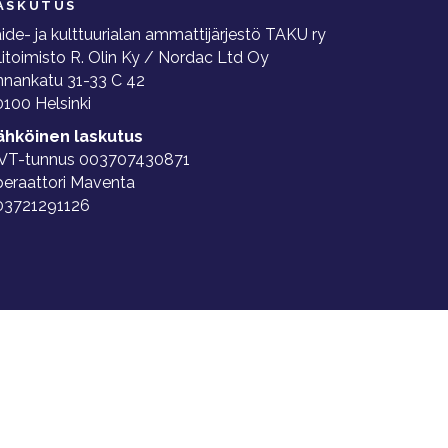
ASKUTUS
ide- ja kulttuurialan ammattijärjestö TAKU ry
litoimisto R. Olin Ky / Nordac Ltd Oy
nnankatu 31-33 C 42
100 Helsinki
ähköinen laskutus
VT-tunnus 003707430871
peraattori Maventa
03721291126