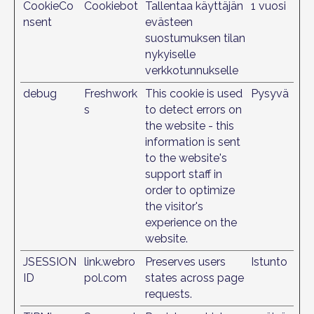
CookieCo
Cookiebot
Tallentaa käyttäjän
1 vuosi
nsent
evästeen
suostumuksen tilan
nykyiselle
verkkotunnukselle
debug
Freshwork
This cookie is used
Pysyvä
s
to detect errors on
the website - this
information is sent
to the website's
support staff in
order to optimize
the visitor's
experience on the
website.
JSESSION
link.webro
Preserves users
Istunto
ID
pol.com
states across page
requests.