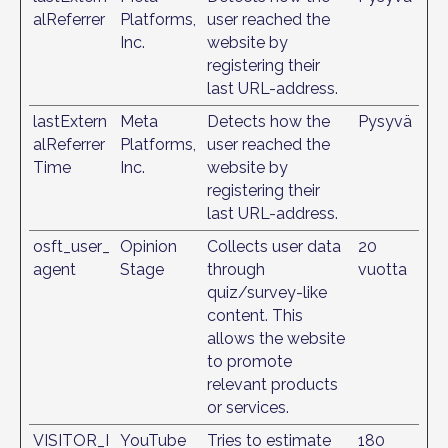
alReferrer
Platforms,
user reached the
Inc.
website by
registering their
last URL-address.
lastExtern
Meta
Detects how the
Pysyvä
alReferrer
Platforms,
user reached the
Time
Inc.
website by
registering their
last URL-address.
osft_user_
Opinion
Collects user data
20
agent
Stage
through
vuotta
quiz/survey-like
content. This
allows the website
to promote
relevant products
or services.
VISITOR_I
YouTube
Tries to estimate
180