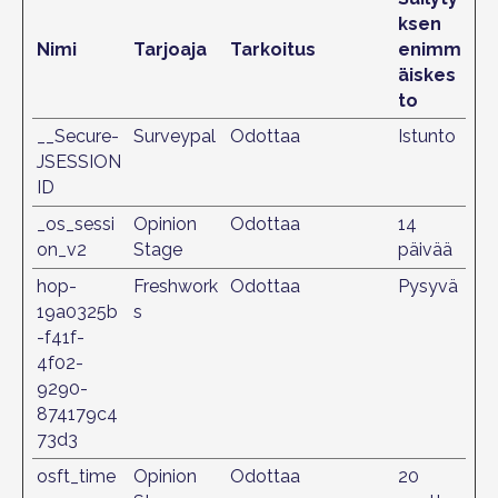
ksen
Nimi
Tarjoaja
Tarkoitus
enimm
äiskes
to
__Secure-
Surveypal
Odottaa
Istunto
JSESSION
ID
_os_sessi
Opinion
Odottaa
14
on_v2
Stage
päivää
hop-
Freshwork
Odottaa
Pysyvä
19a0325b
s
-f41f-
4f02-
9290-
874179c4
73d3
osft_time
Opinion
Odottaa
20