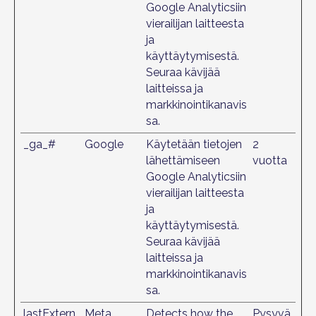
Google Analyticsiin
vierailijan laitteesta
ja
käyttäytymisestä.
Seuraa kävijää
laitteissa ja
markkinointikanavis
sa.
_ga_#
Google
Käytetään tietojen
2
lähettämiseen
vuotta
Google Analyticsiin
vierailijan laitteesta
ja
käyttäytymisestä.
Seuraa kävijää
laitteissa ja
markkinointikanavis
sa.
lastExtern
Meta
Detects how the
Pysyvä