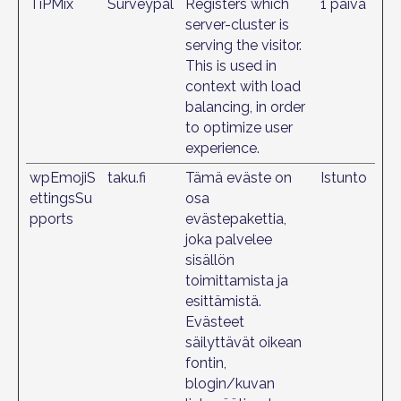
TiPMix
Surveypal
Registers which
1 päivä
server-cluster is
serving the visitor.
This is used in
context with load
balancing, in order
to optimize user
experience.
wpEmojiS
taku.fi
Tämä eväste on
Istunto
ettingsSu
osa
pports
evästepakettia,
joka palvelee
sisällön
toimittamista ja
esittämistä.
Evästeet
säilyttävät oikean
fontin,
blogin/kuvan