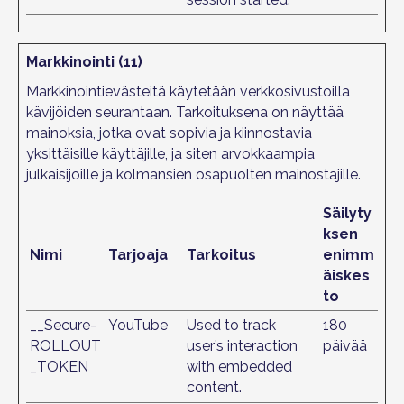
Markkinointi (11)
Markkinointievästeitä käytetään verkkosivustoilla
kävijöiden seurantaan. Tarkoituksena on näyttää
mainoksia, jotka ovat sopivia ja kiinnostavia
yksittäisille käyttäjille, ja siten arvokkaampia
julkaisijoille ja kolmansien osapuolten mainostajille.
Säilyty
ksen
Nimi
Tarjoaja
Tarkoitus
enimm
äiskes
to
__Secure-
YouTube
Used to track
180
ROLLOUT
user’s interaction
päivää
_TOKEN
with embedded
content.