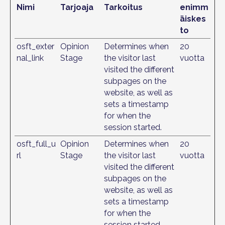
Nimi
Tarjoaja
Tarkoitus
enimm
äiskes
to
osft_exter
Opinion
Determines when
20
nal_link
Stage
the visitor last
vuotta
visited the different
subpages on the
website, as well as
sets a timestamp
for when the
session started.
osft_full_u
Opinion
Determines when
20
rl
Stage
the visitor last
vuotta
visited the different
subpages on the
website, as well as
sets a timestamp
for when the
session started.