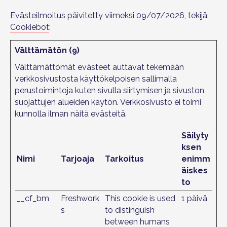
Evästeilmoitus päivitetty viimeksi 09/07/2026, tekijä:
Cookiebot
:
Välttämätön (9)
Välttämättömät evästeet auttavat tekemään
verkkosivustosta käyttökelpoisen sallimalla
perustoimintoja kuten sivulla siirtymisen ja sivuston
suojattujen alueiden käytön. Verkkosivusto ei toimi
kunnolla ilman näitä evästeitä.
Säilyty
ksen
Nimi
Tarjoaja
Tarkoitus
enimm
äiskes
to
__cf_bm
Freshwork
This cookie is used
1 päivä
s
to distinguish
between humans