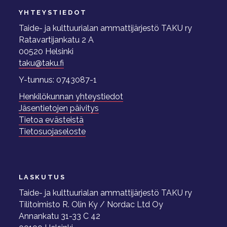
YHTEYSTIEDOT
Taide- ja kulttuurialan ammattijärjestö TAKU ry
Ratavartijankatu 2 A
00520 Helsinki
taku@taku.fi
Y-tunnus: 0743087-1
Henkilökunnan yhteystiedot
Jäsentietojen päivitys
Tietoa evästeistä
Tietosuojaseloste
LASKUTUS
Taide- ja kulttuurialan ammattijärjestö TAKU ry
Tilitoimisto R. Olin Ky / Nordac Ltd Oy
Annankatu 31-33 C 42