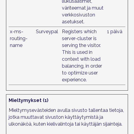
liukusäätimet,
väriteemat ja muut
verkkosivuston
asetukset.
x-ms-
Surveypal
Registers which
1 päivä
routing-
server-cluster is
name
serving the visitor.
This is used in
context with load
balancing, in order
to optimize user
experience.
Mieltymykset (1)
Mieltymysevästeiden avulla sivusto tallentaa tietoja,
jotka muuttavat sivuston käyttäytymistä ja
ulkonäköä, kuten kielivalintoja tai käyttäjän sijainteja.