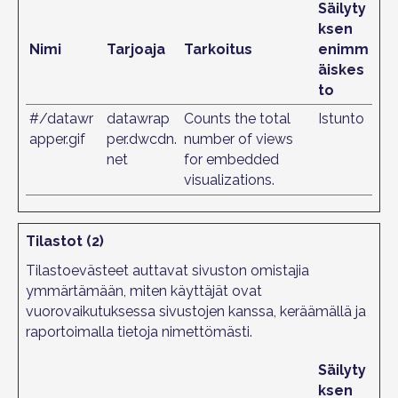
Säilyty
ksen
Nimi
Tarjoaja
Tarkoitus
enimm
äiskes
to
#/datawr
datawrap
Counts the total
Istunto
apper.gif
per.dwcdn.
number of views
net
for embedded
visualizations.
Tilastot (2)
Tilastoevästeet auttavat sivuston omistajia
ymmärtämään, miten käyttäjät ovat
vuorovaikutuksessa sivustojen kanssa, keräämällä ja
raportoimalla tietoja nimettömästi.
Säilyty
ksen