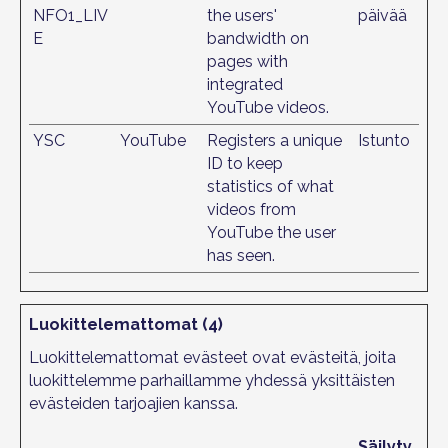
NFO1_LIV
the users'
päivää
E
bandwidth on
pages with
integrated
YouTube videos.
YSC
YouTube
Registers a unique
Istunto
ID to keep
statistics of what
videos from
YouTube the user
has seen.
Luokittelemattomat (4)
Luokittelemattomat evästeet ovat evästeitä, joita
luokittelemme parhaillamme yhdessä yksittäisten
evästeiden tarjoajien kanssa.
Säilyty