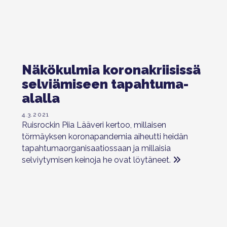
Näkökulmia koronakriisissä
selviämiseen tapahtuma-
alalla
4.3.2021
Ruisrockin Piia Lääveri kertoo, millaisen
törmäyksen koronapandemia aiheutti heidän
tapahtumaorganisaatiossaan ja millaisia
selviytymisen keinoja he ovat löytäneet.