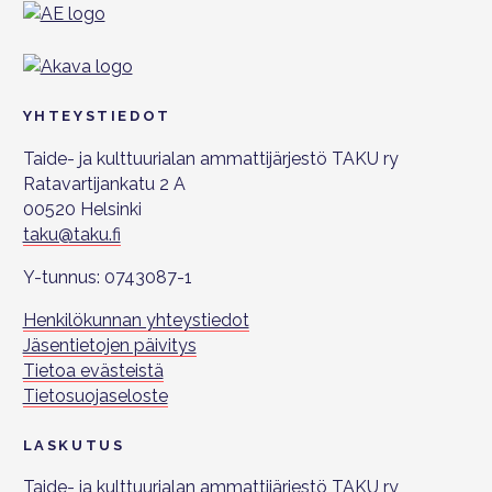
YHTEYSTIEDOT
Taide- ja kulttuurialan ammattijärjestö TAKU ry
Ratavartijankatu 2 A
00520 Helsinki
taku@taku.fi
Y-tunnus: 0743087-1
Henkilökunnan yhteystiedot
Jäsentietojen päivitys
Tietoa evästeistä
Tietosuojaseloste
LASKUTUS
Taide- ja kulttuurialan ammattijärjestö TAKU ry