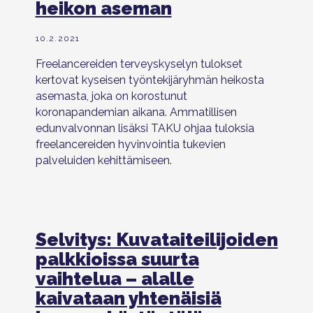
heikon aseman
10.2.2021
Freelancereiden terveyskyselyn tulokset
kertovat kyseisen työntekijäryhmän heikosta
asemasta, joka on korostunut
koronapandemian aikana. Ammatillisen
edunvalvonnan lisäksi TAKU ohjaa tuloksia
freelancereiden hyvinvointia tukevien
palveluiden kehittämiseen.
Selvitys: Kuvataiteilijoiden
palkkioissa suurta
vaihtelua – alalle
kaivataan yhtenäisiä